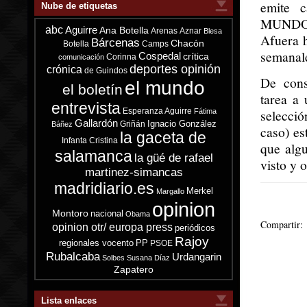
emite 
Nube de etiquetas
MUNDO, e
abc
Aguirre
Ana Botella
Arenas
Aznar
Blesa
Afuera h
Bárcenas
Chacón
Botella
Camps
semanale
Cospedal
crítica
Corinna
comunicación
deportes opinión
crónica
de Guindos
De cons
el mundo
el boletín
tarea a
entrevista
Esperanza Aguirre
selecci
Fátima
Gallardón
Ignacio González
Griñán
Báñez
caso) es
la gaceta de
Infanta Cristina
que alg
salamanca
la güé de rafael
visto y o
martinez-simancas
madridiario.es
Merkel
Margallo
opinion
Montoro
nacional
Obama
Compartir:
opinion otr/ europa press
periódicos
Rajoy
regionales vocento
PP
PSOE
Rubalcaba
Urdangarin
Solbes
Susana Díaz
Zapatero
Lista enlaces