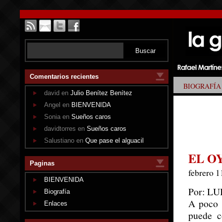
Comentarios recientes
BIOGRAFÍA
david en
Julio Benítez Benítez
Angel en
BIENVENIDA
Sonia en
Sueños caros
davidtorres en
Sueños caros
Salustiano en
Que pase el alguacil
EL OY
Paginas
febrero 1
BIENVENIDA
Por: L
Biografía
A poco 
Enlaces
puede c