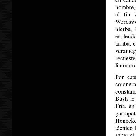
hombre, 
el fin 
Wordswo
hierba,
esplendo
arriba, 
veranie
recueste
literatur
Por est
cojonera
constan
Bush le 
Fría, en
garrapat
Honecke
técnico
saber si