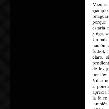
Mientras
ejemplo
retaguar
porque 
estaría
¿oiga, s
Un país 
nación 
fútbol, 
claro, 
pendient
de los 
por lógi
Villar n
a poner
aprecia 
la fe en
también 