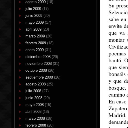
agosto 2009
(18)
Su prese
julio 2009
(17)
Selecció
junio 2009
(20)
sabe en
mayo 2009
(17)
envite d
abril 2009
(20)
que va 
marzo 2009
(20)
montar 
febrero 2009
(18)
Civiliza
enero 2009
(31)
poemas 
diciembre 2008
(29)
bantú. O
noviembre 2008
(31)
que sie
octubre 2008
(26)
bonsáis
septiembre 2008
(26)
y que d
agosto 2008
(25)
bosque.
julio 2008
(27)
camino d
junio 2008
(20)
En caso 
mayo 2008
(15)
Zapatero
abril 2008
(18)
Madrid,
marzo 2008
(19)
demande
febrero 2008
(20)