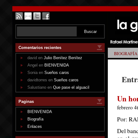
Comentarios recientes
BIOGRAFÍA
david en
Julio Benítez Benítez
Angel en
BIENVENIDA
Sonia en
Sueños caros
Entr
davidtorres en
Sueños caros
Salustiano en
Que pase el alguacil
Un ho
Paginas
febrero 4
BIENVENIDA
Por: R
Biografía
Enlaces
Del banq