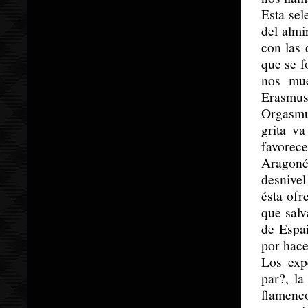
Esta sel
del almi
con las 
que se f
nos mue
Erasmus
Orgasmus
grita v
favorec
Aragoné
desnivel
ésta of
que salv
de Españ
por hace
Los exp
par?, la
flamenco