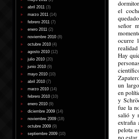
dormitor
abril 2011
(3)
el coch
marzo 2011
(14)
quedado
febrero 2011
(7)
señor m
enero 2011
(2)
momento
noviembre 2010
(8)
ocurre 
octubre 2010
(4)
realidad
agosto 2010
(12)
Hay quié
julio 2010
(20)
persona
junio 2010
(9)
científi
mayo 2010
(10)
Zapatero
abril 2010
(7)
un larg
marzo 2010
(14)
en polít
febrero 2010
(10)
y Schrö
enero 2010
(9)
fue la n
diciembre 2009
(14)
salió y
noviembre 2009
(18)
extraña 
octubre 2009
(9)
pelota e
septiembre 2009
(10)
no estar