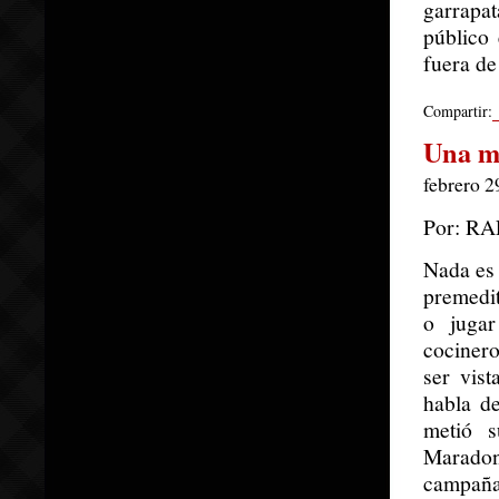
garrapat
público 
fuera de
Compartir:
Una m
febrero 2
Por: R
Nada es 
premedit
o jugar
cocinero
ser vis
habla de
metió 
Maradona
campaña