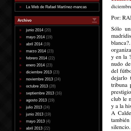
diciembre
La Web de Rafael Martínez-mancas
Por: R
Archivo
Sólo un
junio 2014
(20)
madridi
mayo 2014
(19)
blanca?
abril 2014
(19)
organiza
marzo 2014
(23)
y en la 
febrero 2014
(22)
nudo de 
enero 2014
(23)
del fútb
diciembre 2013
(23)
dejarlo
noviembre 2013
(24)
tribuna 
octubre 2013
(28)
prestigi
septiembre 2013
(16)
club le 
agosto 2013
(19)
y a la h
julio 2013
(24)
A Calde
junio 2013
(19)
también 
mayo 2013
(4)
silenci
abril 2013
(22)