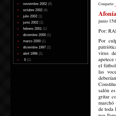
Compartir:
noviembre 2002
(8)
octubre 2002
(4)
Afonía
julio 2002
(1)
junio 15t
junio 2002
(1)
febrero 2001
(1)
Por: R
diciembre 2000
(1)
Por cul
marzo 2000
(1)
patrióti
diciembre 1997
(1)
virus d
abril 1996
(1)
apetece 
0
(1)
el fútbo
las voc
deberían
Constitu
salón es
gritar c
marchó c
de toda 
nos llam