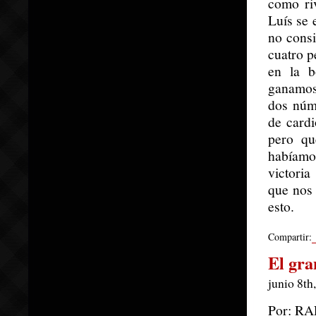
como ri
Luís se 
no cons
cuatro p
en la b
ganamos
dos núm
de cardi
pero qu
habíamo
victori
que nos 
esto.
Compartir:
El gra
junio 8th
Por: R