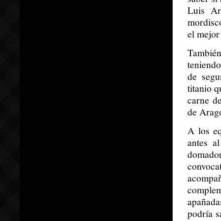
Luis Ar
mordisco
el mejor
También
teniendo
de segu
titanio 
carne de
de Arago
A los e
antes a
domado
convoc
acompañ
complem
apañada
podría s