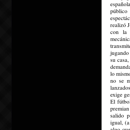
española
públic
espectác
realizó 
con la 
mecánic
transmi
jugando 
su casa,
demanda 
lo mismo
no se m
lanzado
exige ge
El fútbo
premian 
salido 
igual, (
algo qu