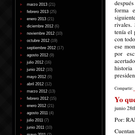
después 
marzo 2013
(21)
forma e
febrero 2013
(25)
siguien
enero 2013
(21)
rivales
diciembre 2012
(6)
tenía el
noviembre 2012
(10)
con todo
octubre 2012
(19)
ese mome
septiembre 2012
(17)
por esc
agosto 2012
(9)
acertado
julio 2012
(16)
histori
junio 2012
(10)
presiden
mayo 2012
(9)
abril 2012
(12)
Compartir:
marzo 2012
(13)
Yo que
febrero 2012
(15)
enero 2012
(21)
junio 28t
agosto 2011
(4)
Por: R
julio 2011
(7)
junio 2011
(10)
Cuentan
mayo 2011
(2)