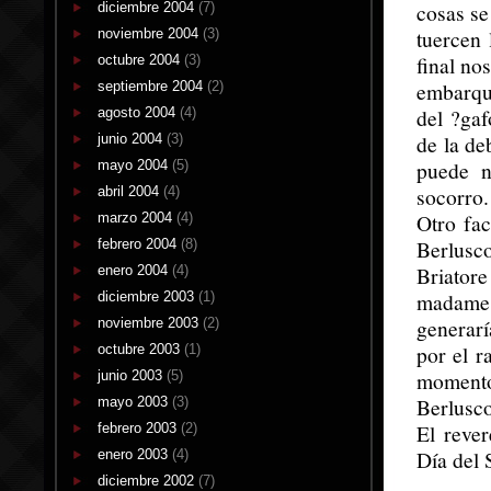
cosas se
diciembre 2004
(7)
tuercen 
noviembre 2004
(3)
final no
octubre 2004
(3)
embarque
septiembre 2004
(2)
del ?ga
agosto 2004
(4)
de la de
junio 2004
(3)
puede n
mayo 2004
(5)
socorro.
abril 2004
(4)
Otro fac
marzo 2004
(4)
Berlusco
febrero 2004
(8)
Briator
enero 2004
(4)
madame 
diciembre 2003
(1)
generarí
noviembre 2003
(2)
por el r
octubre 2003
(1)
momento
junio 2003
(5)
Berlusco
mayo 2003
(3)
El reve
febrero 2003
(2)
Día del 
enero 2003
(4)
diciembre 2002
(7)