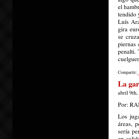
el hambr
tendido 
Luís Ar
gira eu
se cruza
piernas 
penalti.
cuelguen
Compartir:
La ga
abril 9th
Por: R
Los jug
áreas, p
sería pe
en calid