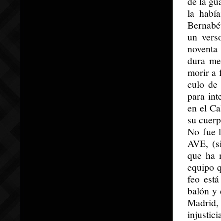
de la gu
la habí
Bernabéu
un vers
noventa 
dura me
morir a 
culo de
para int
en el Ca
su cuerp
No fue l
AVE, (si
que ha 
equipo q
feo está
balón y 
Madrid, 
injusti