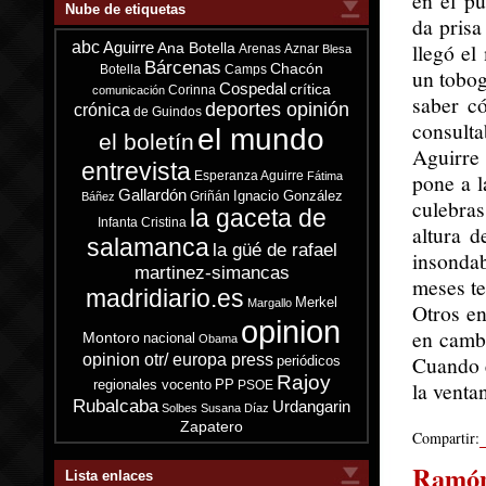
en el p
Nube de etiquetas
da prisa
abc
llegó el
Aguirre
Ana Botella
Arenas
Aznar
Blesa
Bárcenas
Chacón
Botella
Camps
un tobog
Cospedal
crítica
Corinna
comunicación
saber có
deportes opinión
crónica
de Guindos
consulta
el mundo
el boletín
Aguirre
entrevista
Esperanza Aguirre
pone a l
Fátima
Gallardón
Ignacio González
Griñán
Báñez
culebra
la gaceta de
Infanta Cristina
altura d
salamanca
la güé de rafael
insonda
martinez-simancas
meses t
madridiario.es
Merkel
Margallo
Otros en
opinion
en cambi
Montoro
nacional
Obama
opinion otr/ europa press
Cuando e
periódicos
Rajoy
regionales vocento
PP
la venta
PSOE
Rubalcaba
Urdangarin
Solbes
Susana Díaz
Zapatero
Compartir:
Ramón
Lista enlaces