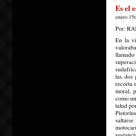
Es el 
enero 15t
Por: R
En la vi
valoraba
llamado
superaci
sudafric
las dos 
recorta 
moral, 
como un 
talud po
Pistoriu
saltarse
motocarr
sustanci