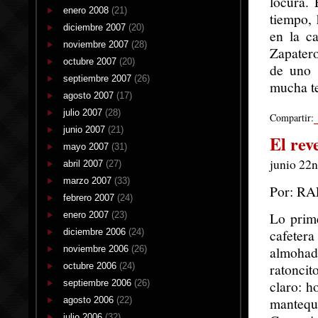
locura.
enero 2008
(21)
tiempo,
diciembre 2007
(20)
en la c
noviembre 2007
(28)
Zapatero
octubre 2007
(20)
de uno 
septiembre 2007
(26)
mucha te
agosto 2007
(17)
julio 2007
(28)
Compartir:
junio 2007
(21)
El rev
mayo 2007
(31)
junio 22n
abril 2007
(27)
marzo 2007
(33)
Por: R
febrero 2007
(24)
Lo prime
enero 2007
(23)
cafetera
diciembre 2006
(24)
almohad
noviembre 2006
(26)
ratoncit
octubre 2006
(24)
claro: h
septiembre 2006
(26)
mantequi
agosto 2006
(22)
julio 2006
(32)