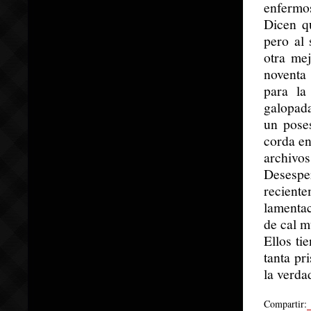
enfermo
Dicen q
pero al 
otra mej
noventa
para la
galopada
un poses
corda en
archivos
Desespe
reciente
lamentac
de cal m
Ellos ti
tanta pr
la verda
Compartir: