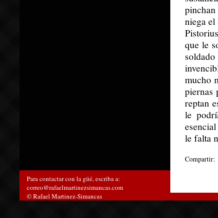
pinchan 
niega el 
Pistoriu
que le s
soldado
invencib
mucho má
piernas 
reptan e
le podr
esencial
le falta 
Compartir:
Para contactar con la güé, escriba a:
correo@rafaelmartinezsimancas.com
© Rafael Martinez-Simancas