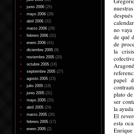
Gregori
nuestras
junio 2006
(25)
después
mayo 2006
(28)
calendar
abril 2006
(32)
no vaya 
marzo 2006
(29)
de qué d
febrero 2006
(32)
de proc
enero 2006
(41)
la cris
diciembre 2005
(9)
colectiv
noviembre 2005
(20)
Aragoné
octubre 2005
(18)
referenc
septiembre 2005
(27)
papel d
agosto 2005
(23)
contraa
julio 2005
(19)
plato de
junio 2005
(31)
ser cont
mayo 2005
(25)
la ayuda
abril 2005
(24)
El rever
marzo 2005
(26)
esta oca
febrero 2005
(17)
Enrique 
enero 2005
(2)