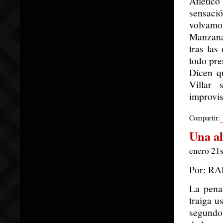
Atlétic
sensaci
volvamo
Manzana
tras las
todo pre
Dicen q
Villar
improvis
Compartir:
Una a
enero 21s
Por: R
La pena 
traiga u
segundos