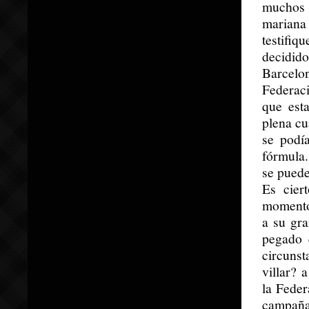
muchos 
mariana
testifi
decidid
Barcelo
Federaci
que est
plena c
se podí
fórmula.
se puede
Es cier
momento
a su gra
pegado 
circunst
villar? 
la Feder
campaña