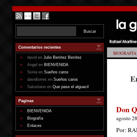
Comentarios recientes
BIOGRAFÍA
david en
Julio Benítez Benítez
Angel en
BIENVENIDA
Sonia en
Sueños caros
E
davidtorres en
Sueños caros
Salustiano en
Que pase el alguacil
Paginas
Don Qu
BIENVENIDA
agosto 28
Biografía
Enlaces
Por: R