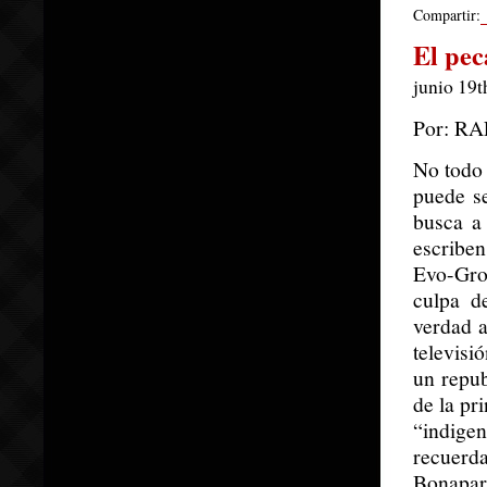
Compartir:
El pec
junio 19t
Por: R
No todo 
puede s
busca a 
escribe
Evo-Grou
culpa d
verdad a
televisi
un repu
de la pr
“indigen
recuerd
Bonapart