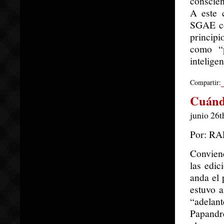
conscien
A este c
SGAE co
principi
como “p
intelige
Compartir:
Cuándo
junio 26t
Por: R
Conviene
las edic
anda el 
estuvo a
“adelan
Papandr