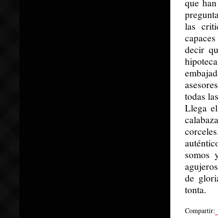
que han
pregunta
las cri
capaces
decir q
hipoteca
embajada
asesore
todas la
Llega e
calabaza
corceles
auténti
somos y
agujeros
de glor
tonta.
Compartir: