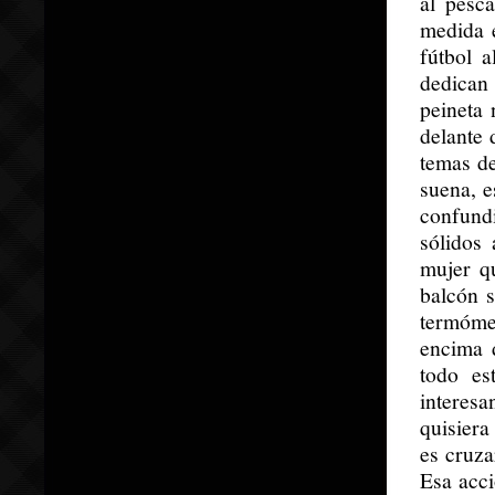
al pesc
medida 
fútbol 
dedican
peineta 
delante
temas de
suena, e
confund
sólidos
mujer qu
balcón s
termóme
encima 
todo es
interesa
quisiera
es cruza
Esa acci