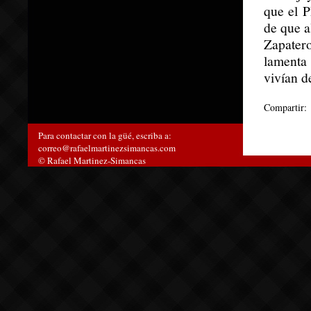
que el P
de que a
Zapatero
lamenta
vivían d
Compartir:
Para contactar con la güé, escriba a:
correo@rafaelmartinezsimancas.com
© Rafael Martinez-Simancas