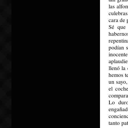
las alfo
culebras
cara de 
Sé que 
haberno
repenti
podían s
inocente
aplaudi
llenó la
hemos te
un sayo
el coch
comparad
Lo duro
engañado
concien
tanto pa