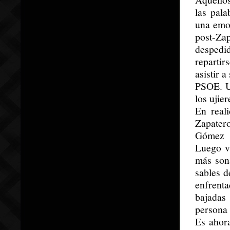
las pala
una emoc
post-Za
despedi
reparti
asistir 
PSOE. Un
los ujie
En real
Zapatero
Gómez l
Luego vi
más son
sables d
enfrenta
bajadas
persona 
Es ahor