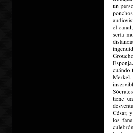
un perso
ponchos
audiovis
el canal
sería mu
distanc
ingenui
Groucho 
Esponja
cuándo t
Merkel.
inservi
Sócrates
tiene u
desvent
César, y
los fan
culebró