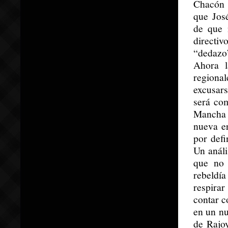
Chacón 
que José
de que 
directi
“dedazo”
Ahora l
regiona
excusars
será com
Mancha y
nueva er
por defi
Un análi
que no 
rebeldía
respira
contar c
en un nu
de Rajoy