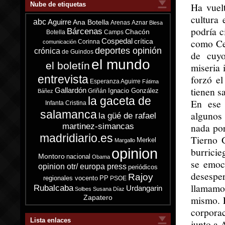
Nube de etiquetas
Ha vuel
cultura
abc
Aguirre
Ana Botella
Arenas
Aznar
Blesa
podría c
Bárcenas
Chacón
Botella
Camps
Cospedal
como Ce
crítica
Corinna
comunicación
deportes opinión
crónica
de Guindos
de cuyo
el mundo
el boletín
miseria 
entrevista
forzó el
Esperanza Aguirre
Fátima
tienen s
Gallardón
Ignacio González
Griñán
Báñez
la gaceta de
En ese 
Infanta Cristina
salamanca
algunos
la güé de rafael
nada por
martinez-simancas
madridiario.es
Tierno G
Merkel
Margallo
opinion
burricie
Montoro
nacional
Obama
se emoc
opinion otr/ europa press
periódicos
desespe
Rajoy
regionales vocento
PP
PSOE
llamamo
Rubalcaba
Urdangarin
Solbes
Susana Díaz
Zapatero
mismo. E
corporac
Lista enlaces
junto a 