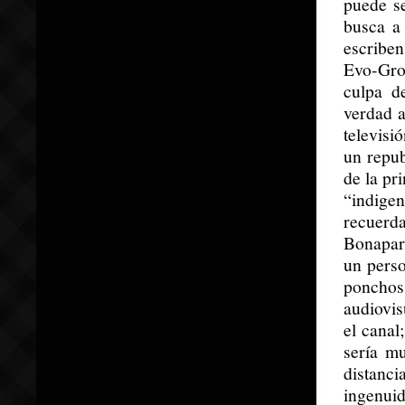
puede s
busca a 
escribe
Evo-Grou
culpa d
verdad a
televisi
un repu
de la pr
“indigen
recuerd
Bonapart
un perso
ponchos
audiovis
el canal
sería mu
distanc
ingenui