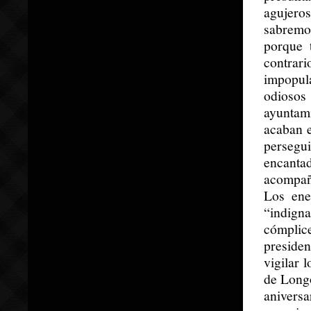
agujeros
sabremo
porque 
contrari
impopul
odiosos
ayuntam
acaban e
persegu
encant
acompañ
Los ene
“indign
cómplice
presiden
vigilar 
de Longo
anivers