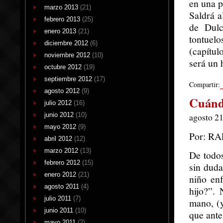
en una p
marzo 2013
(21)
Saldrá a
febrero 2013
(25)
de Dulc
enero 2013
(21)
tontuel
diciembre 2012
(6)
(capítul
noviembre 2012
(10)
será un 
octubre 2012
(19)
septiembre 2012
(17)
Compartir:
agosto 2012
(9)
Cuánd
julio 2012
(16)
junio 2012
(10)
agosto 21
mayo 2012
(9)
Por: R
abril 2012
(12)
marzo 2012
(13)
De todos
febrero 2012
(15)
sin duda
enero 2012
(21)
niño en
agosto 2011
(4)
hijo?”.
julio 2011
(7)
mano, (y
junio 2011
(10)
que ante
mayo 2011
(2)