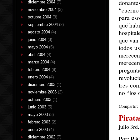
donantes
diciembre 2004
(7)
“cuerno
noviembre 2004
(3)
para eso
octubre 2004
(3)
qué habí
septiembre 2004
(2)
hospital
agosto 2004
(4)
que van 
junio 2004
(3)
todos us
mayo 2004
(5)
merecen
abril 2004
(4)
merecem
marzo 2004
(4)
pregunta
febrero 2004
(8)
revoluci
enero 2004
(4)
tres com
diciembre 2003
(1)
no “los 
noviembre 2003
(2)
octubre 2003
(1)
Compartir:
junio 2003
(5)
mayo 2003
(3)
Pirata
febrero 2003
(2)
julio 3rd
enero 2003
(4)
Por: R
diciembre 2002
(7)