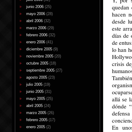
Y, por 
quedan 
junio 2006
(25)
hacen n
mayo 2006
(28)
desde l
abril 2006
(32)
este arr
marzo 2006
(29)
días de 
febrero 2006
(32)
de entus
enero 2006
(41)
lo han h
diciembre 2005
(9)
Hollywo
noviembre 2005
(20)
crisis d
octubre 2005
(18)
humanos
septiembre 2005
(27)
También
agosto 2005
(23)
organis
julio 2005
(19)
ocuparse
junio 2005
(31)
allá se 
mayo 2005
(25)
dónde “
abril 2005
(24)
defensa 
marzo 2005
(26)
concienc
febrero 2005
(17)
En unos
enero 2005
(2)