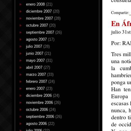
enero 2008
(21)
diciembre 2007
(20)
Compartir:
noviembre 2007
(28)
En Áf
octubre 2007
(20)
julio 31s
septiembre 2007
(26)
agosto 2007
(17)
Por: R
julio 2007
(28)
Tres mil
junio 2007
(21)
una noti
mayo 2007
(31)
la cum
abril 2007
(27)
hambrien
marzo 2007
(33)
ponga un
febrero 2007
(24)
Han ten
enero 2007
(23)
Europa 
diciembre 2006
(24)
escasas 
noviembre 2006
(26)
nunca, 
octubre 2006
(24)
dentro t
septiembre 2006
(26)
de occid
agosto 2006
(22)
julio 2006
(32)