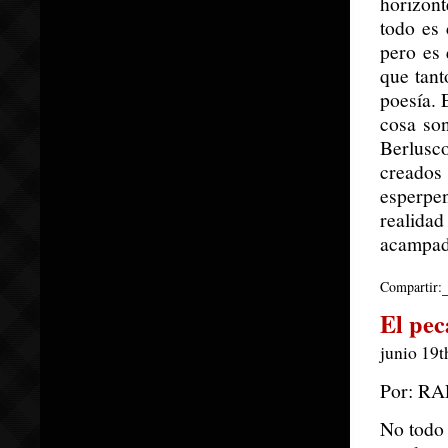
horizon
todo es 
pero es 
que tant
poesía. 
cosa son
Berlusco
creados 
esperpe
realida
acampada
Compartir:
El pec
junio 19t
Por: R
No todo 