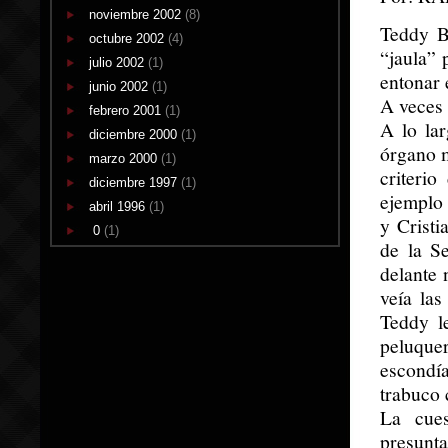
noviembre 2002
(8)
Teddy B
octubre 2002
(4)
“jaula” 
julio 2002
(1)
entonar 
junio 2002
(1)
A veces 
febrero 2001
(1)
A lo la
diciembre 2000
(1)
órgano m
marzo 2000
(1)
criteri
diciembre 1997
(1)
ejemplo 
abril 1996
(1)
y Cristi
0
(1)
de la Se
delante 
veía las
Teddy l
peluque
escondí
trabuco 
La cue
presunta