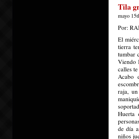
Tila g
mayo 15th
Por: R
El miérc
tierra t
tumbar c
Viendo 
calles te
Acabo d
escombr
raja, un
maniquí
soportad
Huerta 
personas
de día 
niños ju