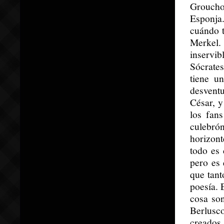
Groucho 
Esponja
cuándo t
Merkel.
inservi
Sócrates
tiene u
desvent
César, y
los fan
culebró
horizon
todo es 
pero es 
que tant
poesía. 
cosa son
Berlusco
creados 