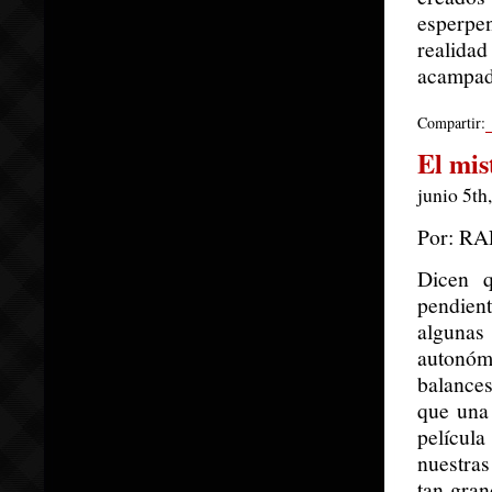
esperpe
realida
acampada
Compartir:
El mis
junio 5th
Por: R
Dicen q
pendien
algunas 
autonóm
balances
que una
películ
nuestras
tan gran