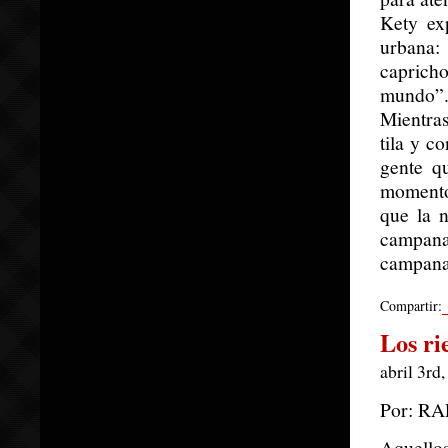
Kety exp
urbana:
capricho
mundo”. 
Mientras
tila y c
gente q
momento
que la n
campana
campanas
Compartir:
Los ri
abril 3rd
Por: R
Aquellos