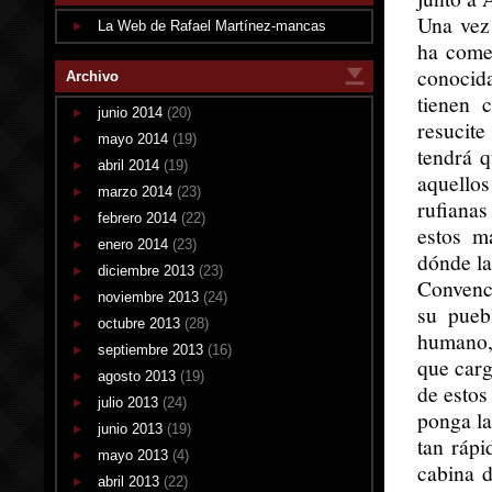
Una vez 
La Web de Rafael Martínez-mancas
ha comet
conocida
Archivo
tienen 
junio 2014
(20)
resucite
mayo 2014
(19)
tendrá q
abril 2014
(19)
aquello
marzo 2014
(23)
rufianas
febrero 2014
(22)
estos m
enero 2014
(23)
dónde la
diciembre 2013
(23)
Convence
noviembre 2013
(24)
su pueb
octubre 2013
(28)
humano,
septiembre 2013
(16)
que carg
agosto 2013
(19)
de estos
julio 2013
(24)
ponga la
junio 2013
(19)
tan ráp
mayo 2013
(4)
cabina d
abril 2013
(22)