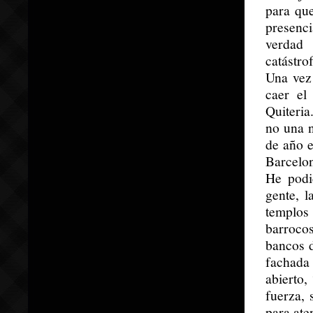
para qu
presenci
verdad 
catástro
Una vez
caer el
Quiteria
no una n
de año e
Barcelo
He podi
gente, l
templos
barroco
bancos d
fachada
abierto
fuerza, 
para ate