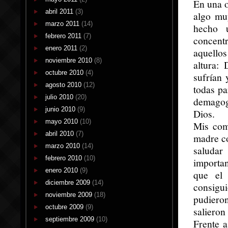
En una o
abril 2011
(3)
algo mu
marzo 2011
(14)
hecho 
febrero 2011
(7)
concentr
enero 2011
(2)
aquello
noviembre 2010
(8)
altura:
octubre 2010
(4)
sufrían 
agosto 2010
(12)
todas pa
julio 2010
(20)
demagogi
junio 2010
(9)
Dios.
mayo 2010
(10)
Mis com
abril 2010
(7)
madre co
marzo 2010
(14)
saludar
febrero 2010
(10)
importan
enero 2010
(9)
que el 
diciembre 2009
(14)
consigui
noviembre 2009
(18)
pudieron
octubre 2009
(9)
salieron
septiembre 2009
(10)
Frente a