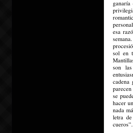
ganaría 
privile
romantic
persona
esa razó
semana. 
procesió
sol en 
Mantilla
son las
entusias
cadena g
parecen 
se puede
hacer un
nada más
letra d
cueros”.