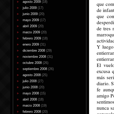
agosto 2009
(18)
que comp
julio 2009
(17)
de infan
junio 2009
(20)
que com
mayo 2009
(17)
desperdi
abril 2009
(20)
de tres 
marzo 2009
(20)
marroqu
febrero 2009
(18)
activida
enero 2009
(31)
Y luego
diciembre 2008
(29)
entierra
noviembre 2008
(31)
entierra
octubre 2008
(26)
El vuel
septiembre 2008
(26)
excusa q
agosto 2008
(25)
más seri
julio 2008
(27)
diario. 
junio 2008
(20)
fe aunq
mayo 2008
(15)
amigo P
abril 2008
(18)
sentimos
marzo 2008
(19)
nunca sa
febrero 2008
(20)
consuela