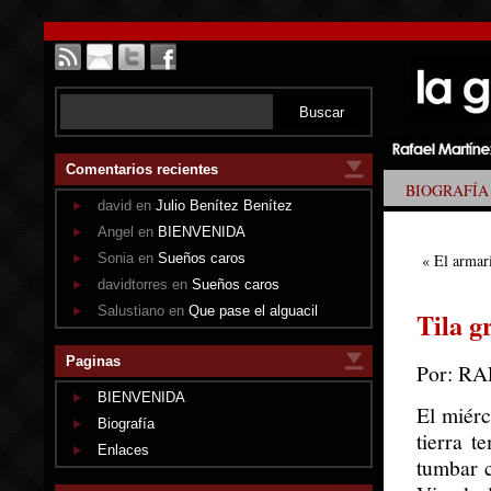
Comentarios recientes
BIOGRAFÍA
david en
Julio Benítez Benítez
Angel en
BIENVENIDA
Sonia en
Sueños caros
«
El armar
davidtorres en
Sueños caros
Salustiano en
Que pase el alguacil
Tila g
Paginas
Por: R
BIENVENIDA
El miérc
Biografía
tierra t
Enlaces
tumbar c