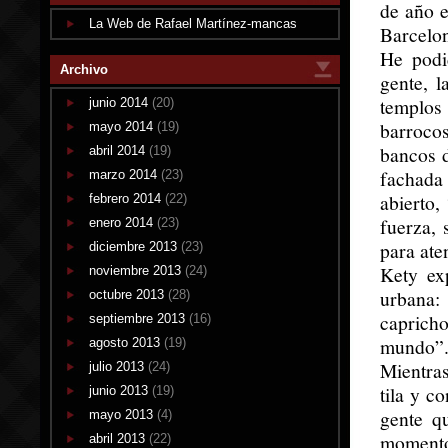
de año e
La Web de Rafael Martínez-mancas
Barcelo
He podi
Archivo
gente, l
templos
junio 2014
(20)
barroco
mayo 2014
(19)
bancos d
abril 2014
(19)
fachada
marzo 2014
(23)
abierto
febrero 2014
(22)
fuerza, 
enero 2014
(23)
para ate
diciembre 2013
(23)
Kety exp
noviembre 2013
(24)
urbana:
octubre 2013
(28)
capricho
septiembre 2013
(16)
mundo”. 
agosto 2013
(19)
Mientras
julio 2013
(24)
tila y c
junio 2013
(19)
gente q
mayo 2013
(4)
momento
abril 2013
(22)