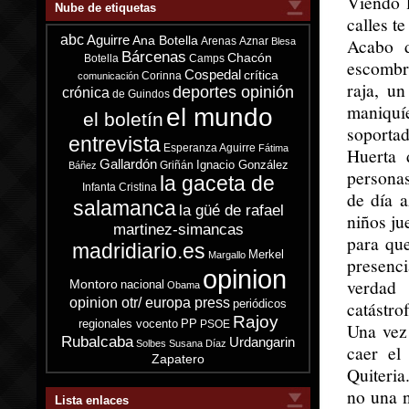
Viendo 
Nube de etiquetas
calles te
abc
Aguirre
Ana Botella
Acabo d
Arenas
Aznar
Blesa
Bárcenas
Chacón
Botella
Camps
escombr
Cospedal
crítica
Corinna
comunicación
raja, un
deportes opinión
crónica
de Guindos
maniquí
el mundo
el boletín
soportad
entrevista
Esperanza Aguirre
Fátima
Huerta 
Gallardón
Ignacio González
Griñán
Báñez
personas
la gaceta de
Infanta Cristina
de día 
salamanca
la güé de rafael
niños ju
martinez-simancas
para qu
madridiario.es
Merkel
Margallo
presenci
opinion
verdad 
Montoro
nacional
Obama
opinion otr/ europa press
periódicos
catástro
Rajoy
regionales vocento
PP
PSOE
Una vez
Rubalcaba
Urdangarin
Solbes
Susana Díaz
caer el
Zapatero
Quiteria
no una n
Lista enlaces