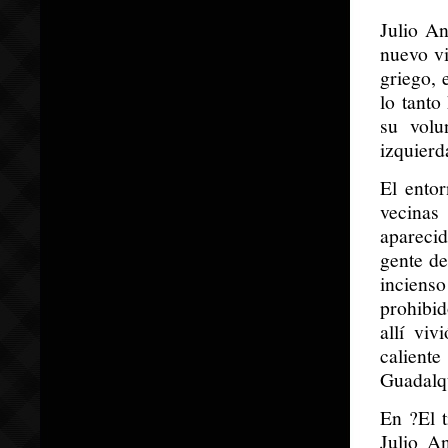
Julio An
nuevo vi
griego, 
lo tant
su volu
izquierd
El entor
vecinas
apareci
gente de
inciens
prohibid
allí vi
calient
Guadalqu
En ?El t
Julio A