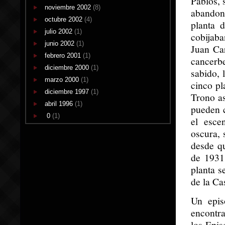
Pablos, 
noviembre 2002
(8)
abandon
octubre 2002
(4)
planta 
julio 2002
(1)
cobijaba
junio 2002
(1)
Juan Ca
febrero 2001
(1)
cancerb
diciembre 2000
(1)
sabido, 
marzo 2000
(1)
cinco pl
diciembre 1997
(1)
Trono as
abril 1996
(1)
pueden c
0
(1)
el esce
oscura, 
desde q
de 1931 
planta s
de la Ca
Un epis
encontr
los Epis