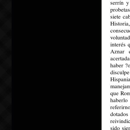
serrín 
probeta
siete ca
Histori
consecu
voluntad
interés 
Aznar 
acertad
haber ?
disculp
Hispani
manejamo
que Roma
haberlo
referirn
dotados
reivindi
sido sie