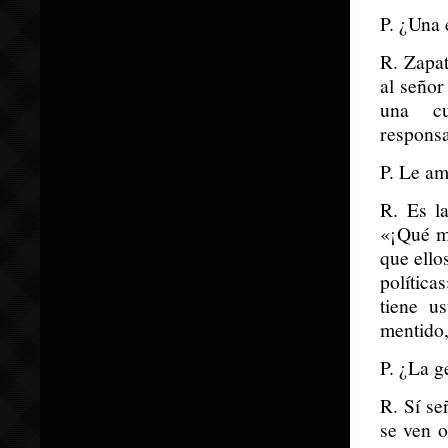
P. ¿Una 
R. Zapat
al seño
una cu
responsa
P. Le am
R. Es l
«¡Qué ma
que ello
política
tiene u
mentido,
P. ¿La g
R. Sí se
se ven o