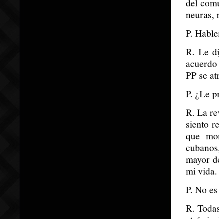
del comu
neuras, 
P. Hable
R. Le d
acuerdo 
PP se at
P. ¿Le p
R. La re
siento r
que mor
cubanos,
mayor d
mi vida.
P. No es
R. Todas