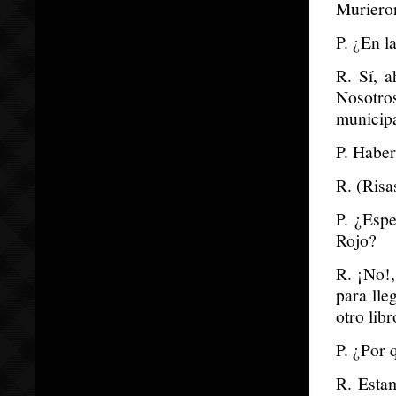
Murieron
P. ¿En l
R. Sí, a
Nosotro
municipa
P. Haber
R. (Risa
P. ¿Espe
Rojo?
R. ¡No!,
para lle
otro lib
P. ¿Por 
R. Estam