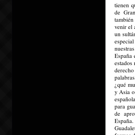
tienen q
de Gran
también 
venir el
un sultá
especial
nuestras
España e
estados 
derecho
palabra
¿qué mu
y Asia o
español
para gua
de apro
España. 
Guadale