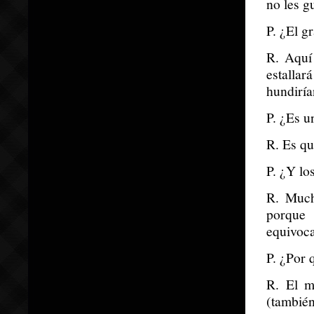
no les g
P. ¿El g
R. Aquí
estallar
hundiría
P. ¿Es u
R. Es qu
P. ¿Y lo
R. Mucho
porque 
equivoca
P. ¿Por 
R. El m
(tambié