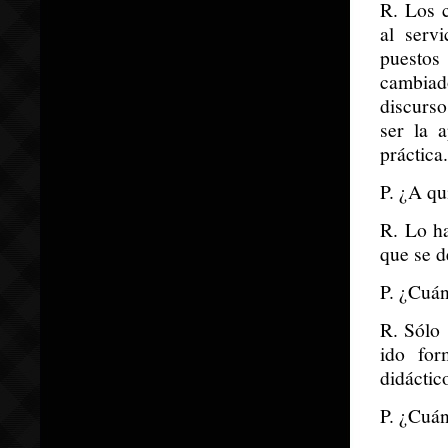
R. Los c
al serv
puestos
cambiado
discurso
ser la 
práctica.
P. ¿A qu
R. Lo h
que se d
P. ¿Cuán
R. Sólo 
ido for
didáctic
P. ¿Cuán