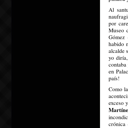
Al sant
naufragi
por car
Museo d
Gómez d
habido 
alcalde 
yo diría
contaba 
en Pala
país!
Como la 
acontec
exceso y
Martíne
incondi
crónica 