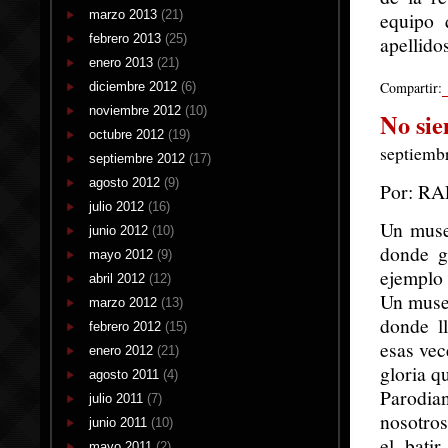
marzo 2013
(21)
equipo 
febrero 2013
(25)
apellido
enero 2013
(21)
Compartir:
diciembre 2012
(6)
noviembre 2012
(10)
No sie
octubre 2012
(19)
septiembr
septiembre 2012
(17)
agosto 2012
(9)
Por: R
julio 2012
(16)
Un museo
junio 2012
(10)
donde g
mayo 2012
(9)
ejemplo 
abril 2012
(12)
Un museo
marzo 2012
(13)
donde ll
febrero 2012
(15)
esas vec
enero 2012
(21)
gloria q
agosto 2011
(4)
Parodia
julio 2011
(7)
nosotros
junio 2011
(10)
el bati
mayo 2011
(2)