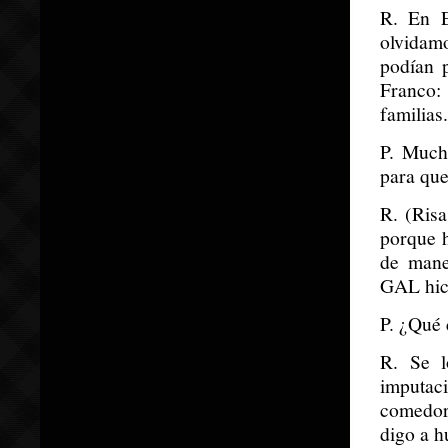
R. En E
olvidam
podían p
Franco:
familias.
P. Much
para que
R. (Risa
porque h
de mane
GAL hice
P. ¿Qué 
R. Se l
imputac
comedor 
digo a h