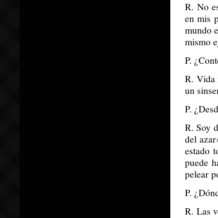
R. No es
en mis p
mundo es
mismo ej
P. ¿Cont
R. Vida 
un sinse
P. ¿Desd
R. Soy 
del aza
estado 
puede h
pelear p
P. ¿Dónd
R. Las v