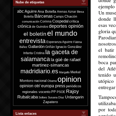
donde g
Nube de etiquetas
ejemplo 
abc
Un museo
Aguirre
Ana Botella
Arenas
Aznar
Blesa
Bárcenas
Chacón
Botella
Camps
donde ll
Cospedal
crítica
Corinna
comunicación
esas vec
deportes opinión
crónica
de Guindos
gloria q
el mundo
el boletín
Parodia
entrevista
Esperanza Aguirre
nosotros
Fátima
Gallardón
Ignacio González
Griñán
Báñez
el bati
la gaceta de
Infanta Cristina
remolino
salamanca
la güé de rafael
boca par
martinez-simancas
del Atlé
madridiario.es
Merkel
Margallo
tenido u
opinion
utópico
Montoro
nacional
Obama
opinion otr/ europa press
entregar
periódicos
Rajoy
regionales vocento
PP
PSOE
Tampoco 
Rubalcaba
Urdangarin
Solbes
Susana Díaz
Zapatero
utilizab
por tod
Lista enlaces
agnósti