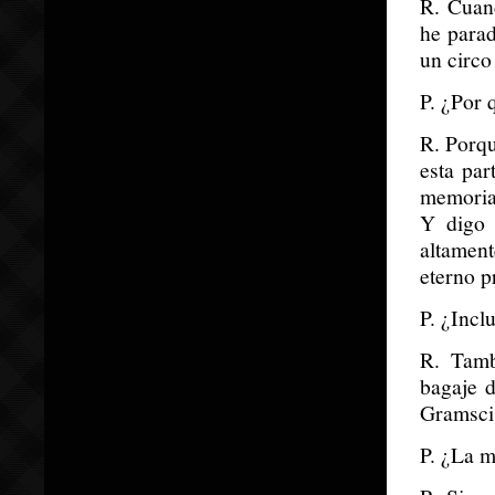
R. Cuan
he parad
un circo
P. ¿Por 
R. Porqu
esta par
memoria 
Y digo 
altament
eterno p
P. ¿Incl
R. Tamb
bagaje 
Gramsci,
P. ¿La m