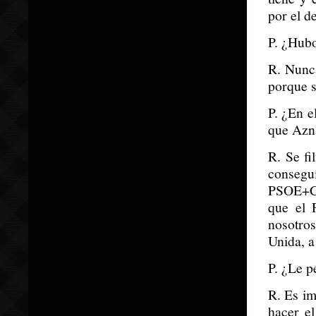
por el de
P. ¿Hub
R. Nunca
porque 
P. ¿En e
que Azna
R. Se fi
consegu
PSOE+Ci
que el 
nosotro
Unida, a
P. ¿Le p
R. Es im
hacer el