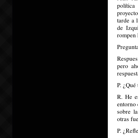
polític
proyect
tarde a 
de Izqu
rompen h
Pregunt
Respues
pero ah
respuest
P. ¿Qué 
R. He e
entorno 
sobre l
otras fu
P. ¿Refl