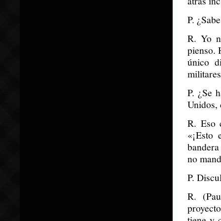
atrás in
P. ¿Sabe
R. Yo n
pienso. 
único d
militare
P. ¿Se 
Unidos,
R. Eso 
«¡Esto 
bandera 
no mande
P. Discu
R. (Pau
proyect
tiene y 