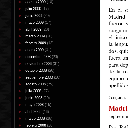
agosto 2009
(18)
En el s
julio 2009
(17)
Madrid 
junio 2009
(20)
fueron v
mayo 2009
(17)
ruega un
abril 2009
(20)
el único
marzo 2009
(20)
la lengu
febrero 2009
(18)
dos, qui
enero 2009
(31)
fuera un
diciembre 2008
(29)
para dep
noviembre 2008
(31)
de la r
octubre 2008
(26)
equipo 
septiembre 2008
(26)
apellido
agosto 2008
(25)
julio 2008
(27)
Compartir:
junio 2008
(20)
mayo 2008
(15)
Madri
abril 2008
(18)
septiembr
marzo 2008
(19)
febrero 2008
(20)
Por: R