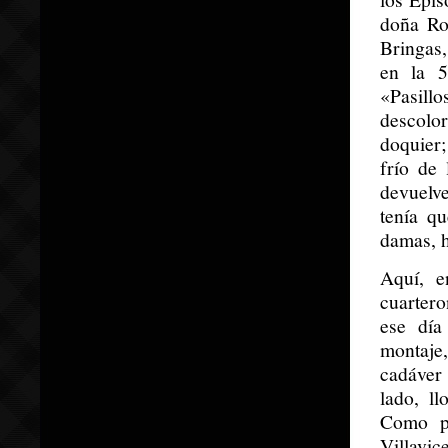
doña Ro
Bringas,
en la 5
«Pasillo
descolor
doquier;
frío de 
devuelve
tenía q
damas, h
Aquí, e
cuartero
ese día
montaje
cadáver
lado, l
Como pa
Villavic