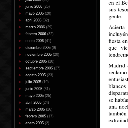
en el Be
junio 2006
(25)
sus teso
mayo 2006
(28)
gente.
abril 2006
(32)
Acierta
marzo 2006
(29)
incluyé
febrero 2006
(32)
fiesta e
enero 2006
(41)
que vi
diciembre 2005
(9)
tendremo
noviembre 2005
(20)
octubre 2005
(18)
Madrid d
septiembre 2005
(27)
reclam
agosto 2005
(23)
entusia
julio 2005
(19)
blancos 
junio 2005
(31)
disparat
mayo 2005
(25)
se había
abril 2005
(24)
una noch
marzo 2005
(26)
también
febrero 2005
(17)
extrañad
enero 2005
(2)