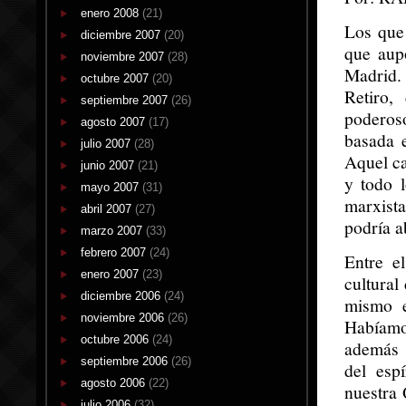
enero 2008
(21)
Los que
diciembre 2007
(20)
que aupó
noviembre 2007
(28)
Madrid.
octubre 2007
(20)
Retiro,
septiembre 2007
(26)
poderos
agosto 2007
(17)
basada e
julio 2007
(28)
Aquel ca
junio 2007
(21)
y todo 
mayo 2007
(31)
marxist
abril 2007
(27)
podría a
marzo 2007
(33)
febrero 2007
(24)
Entre e
enero 2007
(23)
cultural
diciembre 2006
(24)
mismo e
noviembre 2006
(26)
Habíamo
octubre 2006
(24)
además 
septiembre 2006
(26)
del esp
agosto 2006
(22)
nuestra 
julio 2006
(32)