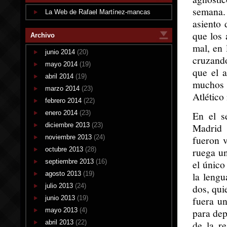
semana.
La Web de Rafael Martínez-mancas
asiento 
que los 
Archivo
mal, en 
junio 2014
(20)
cruzando
mayo 2014
(19)
que el a
abril 2014
(19)
muchos p
marzo 2014
(23)
Atlético
febrero 2014
(22)
enero 2014
(23)
En el s
diciembre 2013
(23)
Madrid 
noviembre 2013
(24)
fueron v
octubre 2013
(28)
ruega un
septiembre 2013
(16)
el único
agosto 2013
(19)
la lengu
julio 2013
(24)
dos, qui
junio 2013
(19)
fuera un
mayo 2013
(4)
para dep
abril 2013
(22)
de la r