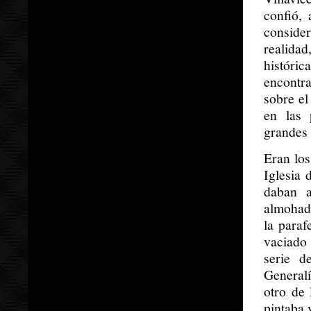
confió,
conside
realidad
históri
encontra
sobre el
en las 
grandes 
Eran los
Iglesia 
daban a
almohada
la paraf
vaciado
serie d
General
otro de 
pintaba 