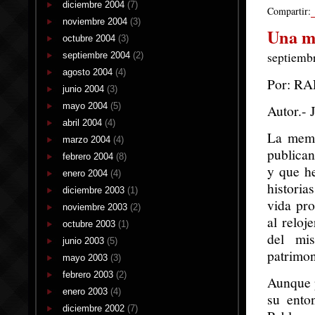
diciembre 2004
(7)
Compartir:
noviembre 2004
(3)
Una me
octubre 2004
(3)
septiembr
septiembre 2004
(2)
agosto 2004
(4)
Por: R
junio 2004
(3)
mayo 2004
(5)
Autor.- 
abril 2004
(4)
La memo
marzo 2004
(4)
publica
febrero 2004
(8)
y que h
enero 2004
(4)
historia
diciembre 2003
(1)
vida pro
noviembre 2003
(2)
al reloj
octubre 2003
(1)
del mi
junio 2003
(5)
patrimon
mayo 2003
(3)
febrero 2003
(2)
Aunque p
enero 2003
(4)
su ento
diciembre 2002
(7)