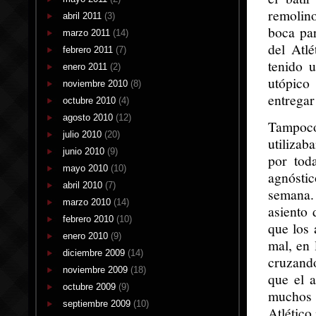
remolino
abril 2011
(3)
boca par
marzo 2011
(14)
del Atlé
febrero 2011
(7)
tenido u
enero 2011
(2)
utópico
noviembre 2010
(8)
entregar
octubre 2010
(4)
agosto 2010
(12)
Tampoco 
julio 2010
(20)
utilizab
junio 2010
(9)
por tod
mayo 2010
(10)
agnósti
abril 2010
(7)
semana.
marzo 2010
(14)
asiento 
febrero 2010
(10)
que los 
enero 2010
(9)
mal, en 
diciembre 2009
(14)
cruzando
noviembre 2009
(18)
que el a
octubre 2009
(9)
muchos p
septiembre 2009
(10)
Atlético