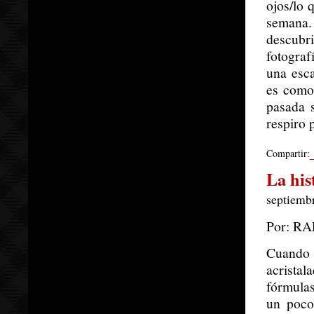
ojos/lo 
semana.
descubr
fotograf
una esca
es como
pasada 
respiro 
Compartir:
La his
septiembr
Por: R
Cuando u
acristal
fórmulas
un poco