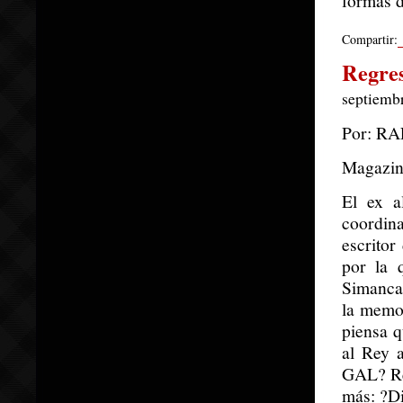
formas d
Compartir:
Regres
septiembr
Por: R
Magazin
El ex a
coordin
escritor
por la 
Simancas
la memo
piensa q
al Rey 
GAL? Re
más: ?Di