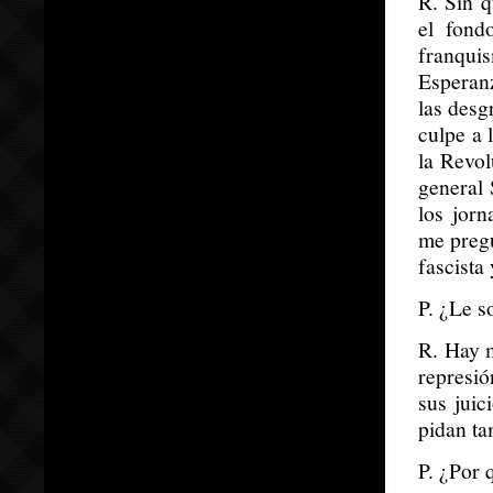
R. Sin q
el fond
franqui
Esperanz
las desg
culpe a 
la Revol
general 
los jor
me pregu
fascista 
P. ¿Le s
R. Hay m
represi
sus juic
pidan ta
P. ¿Por 