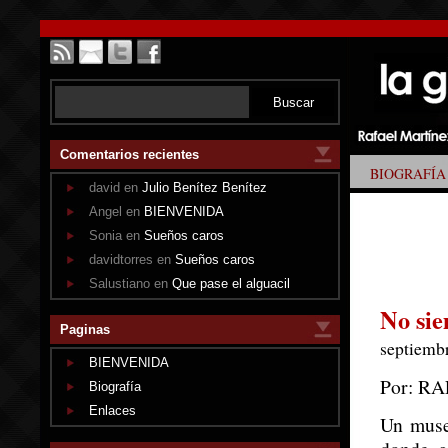
Comentarios recientes
BIOGRAFÍA
david en
Julio Benítez Benítez
Angel en
BIENVENIDA
Sonia en
Sueños caros
davidtorres en
Sueños caros
Salustiano en
Que pase el alguacil
No sie
Paginas
septiembr
BIENVENIDA
Por: R
Biografía
Enlaces
Un museo