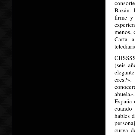
consort
Bazán. 
firme y
experie
menos, 
Carta a
telediar
CHSSSSS
(seis a
elegant
eres?».
conocer
abuela»
España o
cuando 
hables 
personaj
curva de