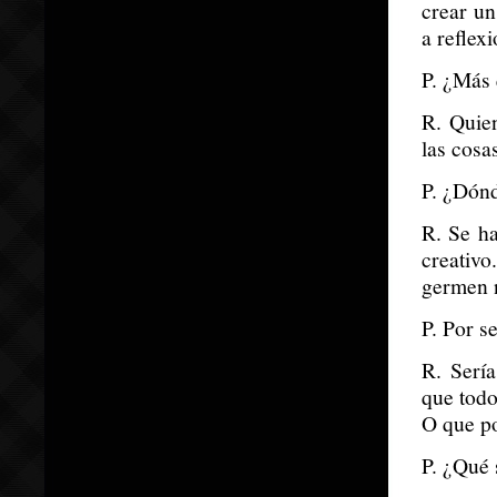
crear un
a reflexi
P. ¿Más 
R. Quien
las cosa
P. ¿Dónd
R. Se ha
creativo
germen 
P. Por se
R. Sería
que todo
O que po
P. ¿Qué 