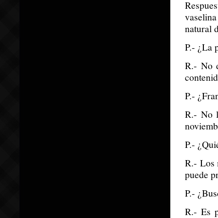
Respuest
vaselin
natural 
P.- ¿La p
R.- No d
contenid
P.- ¿Fra
R.- No 
noviemb
P.- ¿Qui
R.- Los 
puede pr
P.- ¿Bus
R.- Es p