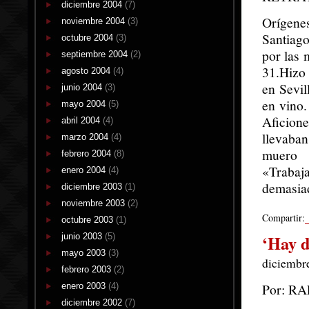
diciembre 2004
(7)
Orígene
noviembre 2004
(3)
Santiago
octubre 2004
(3)
por las 
septiembre 2004
(2)
31.Hizo 
agosto 2004
(4)
en Sevil
junio 2004
(3)
en vino.
mayo 2004
(5)
Aficion
abril 2004
(4)
llevaba
marzo 2004
(4)
muero 
febrero 2004
(8)
«Traba
enero 2004
(4)
demasia
diciembre 2003
(1)
noviembre 2003
(2)
Compartir:
octubre 2003
(1)
junio 2003
(5)
‘Hay d
mayo 2003
(3)
diciembre
febrero 2003
(2)
Por: R
enero 2003
(4)
diciembre 2002
(7)