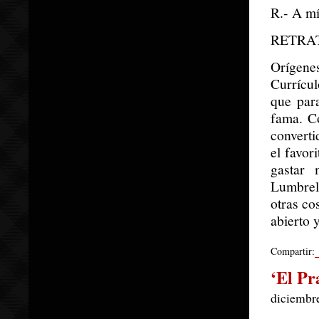
R.- A mí
RETRA
Orígene
Currícul
que par
fama. Co
converti
el favor
gastar 
Lumbrela
otras co
abierto 
Compartir:
‘El Pr
diciembre