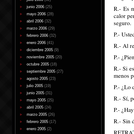
junio 2006
(25)
R.- Es 
mayo 2006
(28)
calor pe
abril 2006
(32)
seguro.
marzo 2006
(29)
P.- Uste
febrero 2006
(32)
enero 2006
(41)
R.- Al r
diciembre 2005
(9)
P.- ¿Pie
noviembre 2005
(20)
octubre 2005
(18)
R.- Si e
septiembre 2005
(27)
menos po
agosto 2005
(23)
P.- ¿Lo 
julio 2005
(19)
junio 2005
(31)
R.- Sí, p
mayo 2005
(25)
abril 2005
(24)
P.- ¿Hay
marzo 2005
(26)
R.- Sin 
febrero 2005
(17)
enero 2005
(2)
RETRA