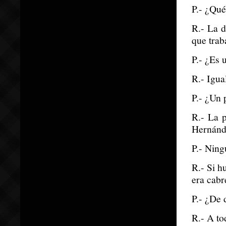
P.- ¿Qué
R.- La d
que trab
P.- ¿Es 
R.- Igua
P.- ¿Un 
R.- La 
Hernánd
P.- Ning
R.- Si h
era cabr
P.- ¿De 
R.- A to