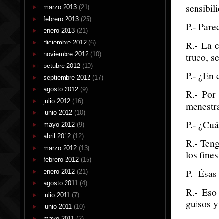
sensibili
marzo 2013
(21)
febrero 2013
(25)
P.- Pare
enero 2013
(21)
diciembre 2012
(6)
R.- La 
noviembre 2012
(10)
truco, s
octubre 2012
(19)
P.- ¿En 
septiembre 2012
(17)
agosto 2012
(9)
R.- Por
julio 2012
(16)
menestra
junio 2012
(10)
P.- ¿Cuá
mayo 2012
(9)
abril 2012
(12)
R.- Teng
marzo 2012
(13)
los fine
febrero 2012
(15)
P.- Ésas
enero 2012
(21)
agosto 2011
(4)
R.- Eso 
julio 2011
(7)
guisos y
junio 2011
(10)
mayo 2011
(2)