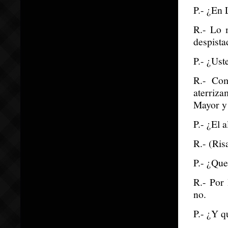
P.- ¿En 
R.- Lo 
despista
P.- ¿Ust
R.- Com
aterriza
Mayor y 
P.- ¿El 
R.- (Ris
P.- ¿Que
R.- Por
no.
P.- ¿Y q