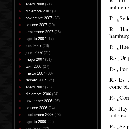
R.- Lo 
enero 2008
(21)
nota en 
diciembre 2007
(20)
P.- ¿Se 
noviembre 2007
(28)
octubre 2007
(20)
R.- Ha
septiembre 2007
(26)
hamburgu
agosto 2007
(17)
P.- ¿Hue
julio 2007
(28)
junio 2007
(21)
R.- ¡Un 
mayo 2007
(31)
abril 2007
(27)
P.- ¿Por
marzo 2007
(33)
R.- Es 
febrero 2007
(24)
come bie
enero 2007
(23)
diciembre 2006
(24)
P.- ¿Com
noviembre 2006
(26)
R.- Hay
octubre 2006
(24)
todo es 
septiembre 2006
(26)
agosto 2006
(22)
P.- ¿Se 
julio 2006
(32)