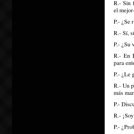
R.- Sin 
el mejor
P.- ¿Se 
R.- Sí, 
P.- ¿Su 
R.- En 
para ent
P.- ¿Le 
R.- Un p
más mar
P.- Disc
R.- ¡Soy
P.- ¿Pro