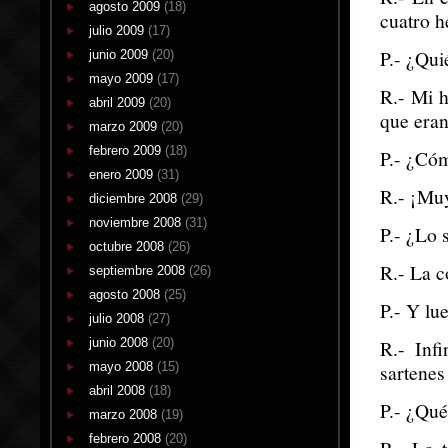
agosto 2009
(18)
cuatro 
julio 2009
(17)
P.- ¿Qui
junio 2009
(20)
mayo 2009
(17)
R.- Mi 
abril 2009
(20)
que eran
marzo 2009
(20)
febrero 2009
(18)
P.- ¿Cóm
enero 2009
(31)
R.- ¡Mu
diciembre 2008
(29)
noviembre 2008
(31)
P.- ¿Lo 
octubre 2008
(26)
R.- La c
septiembre 2008
(26)
agosto 2008
(25)
P.- Y lu
julio 2008
(27)
junio 2008
(20)
R.- Inf
mayo 2008
(15)
sartenes
abril 2008
(18)
P.- ¿Qué
marzo 2008
(19)
febrero 2008
(20)