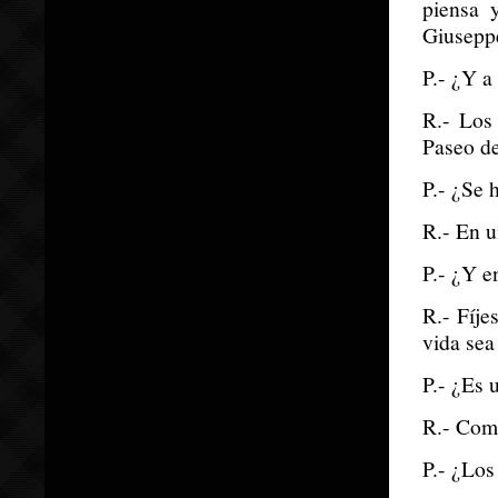
piensa 
Giuseppe
P.- ¿Y a
R.- Los
Paseo de
P.- ¿Se 
R.- En u
P.- ¿Y e
R.- Fíje
vida sea
P.- ¿Es 
R.- Como
P.- ¿Los