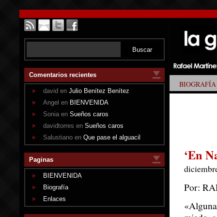
Comentarios recientes
BIOGRAFÍA
david en
Julio Benítez Benítez
Angel en
BIENVENIDA
Sonia en
Sueños caros
davidtorres en
Sueños caros
Salustiano en
Que pase el alguacil
‘En Na
Paginas
diciembre
BIENVENIDA
Por: R
Biografía
Enlaces
«Algun