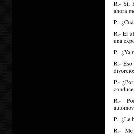
R.- Sí,
ahora me
P.- ¿Cuá
R.- El ú
una expo
P.- ¿Ya 
R.- Eso
divorcio
P.- ¿Por
conduce
R.- Po
automovi
P.- ¿Le 
R.- Me