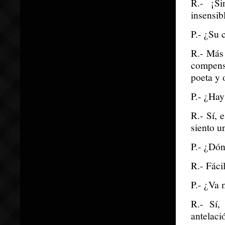
R.- ¡S
insensib
P.- ¿Su 
R.- Más 
compens
poeta y 
P.- ¿Hay
R.- Sí, 
siento u
P.- ¿Dó
R.- Fáci
P.- ¿Va 
R.- Sí,
antelaci