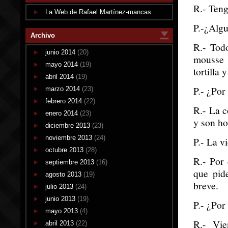
R.- Teng
La Web de Rafael Martínez-mancas
P.-¿Algu
Archivo
R.- Tod
junio 2014
(20)
mousse 
mayo 2014
(19)
tortilla 
abril 2014
(19)
P.- ¿Por
marzo 2014
(23)
febrero 2014
(22)
R.- La c
enero 2014
(23)
y son h
diciembre 2013
(23)
noviembre 2013
(24)
P.- La v
octubre 2013
(28)
R.- Por
septiembre 2013
(16)
que pid
agosto 2013
(19)
breve.
julio 2013
(24)
junio 2013
(19)
P.- ¿Por
mayo 2013
(4)
R.- Vie
abril 2013
(22)