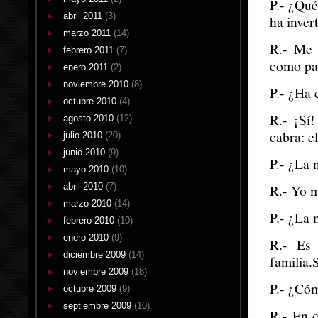
P.- ¿Qué
abril 2011
(3)
ha inver
marzo 2011
(14)
R.- Me 
febrero 2011
(7)
como pa
enero 2011
(2)
noviembre 2010
(8)
P.- ¿Ha
octubre 2010
(4)
R.- ¡Sí
agosto 2010
(12)
cabra: e
julio 2010
(20)
junio 2010
(9)
P.- ¿La 
mayo 2010
(10)
abril 2010
(7)
R.- Yo m
marzo 2010
(14)
P.- ¿La 
febrero 2010
(10)
enero 2010
(9)
R.- Es 
diciembre 2009
(14)
familia.
noviembre 2009
(18)
P.- ¿Có
octubre 2009
(9)
septiembre 2009
(10)
R.- En c