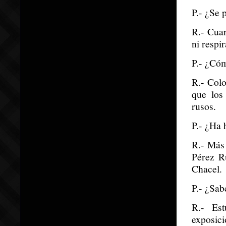
P.- ¿Se 
R.- Cua
ni respir
P.- ¿Cóm
R.- Colo
que los
rusos.
P.- ¿Ha 
R.- Más 
Pérez R
Chacel.
P.- ¿Sab
R.- Es
exposici