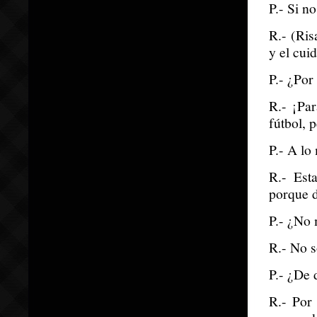
P.- Si n
R.- (Ris
y el cui
P.- ¿Por
R.- ¡Pa
fútbol, 
P.- A lo
R.- Est
porque d
P.- ¿No 
R.- No s
P.- ¿De 
R.- Por 