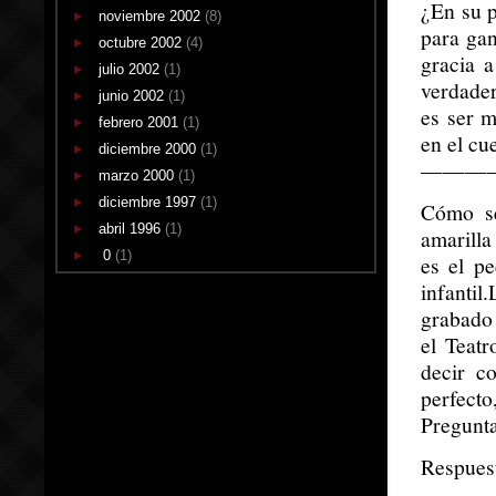
¿En su p
noviembre 2002
(8)
para ga
octubre 2002
(4)
gracia a
julio 2002
(1)
verdader
junio 2002
(1)
es ser 
febrero 2001
(1)
en el cu
diciembre 2000
(1)
———
marzo 2000
(1)
diciembre 1997
(1)
Cómo se
abril 1996
(1)
amarilla
0
(1)
es el pe
infanti
grabado 
el Teat
decir c
perfecto
Pregunta
Respuest