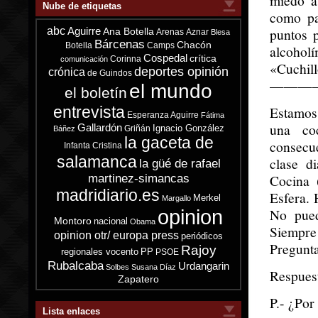
miedo a
Nube de etiquetas
como pa
abc
puntos 
Aguirre
Ana Botella
Arenas
Aznar
Blesa
Bárcenas
Chacón
Botella
Camps
alcohol
Cospedal
crítica
Corinna
comunicación
«Cuchill
deportes opinión
crónica
de Guindos
———
el mundo
el boletín
entrevista
Estamos 
Esperanza Aguirre
Fátima
una co
Gallardón
Ignacio González
Griñán
Báñez
la gaceta de
consecu
Infanta Cristina
salamanca
clase d
la güé de rafael
Cocina 
martinez-simancas
madridiario.es
Esfera. 
Merkel
Margallo
opinion
No pued
Montoro
nacional
Obama
Siempre 
opinion otr/ europa press
periódicos
Pregunta
Rajoy
regionales vocento
PP
PSOE
Rubalcaba
Urdangarin
Solbes
Susana Díaz
Respuest
Zapatero
P.- ¿Por
Lista enlaces