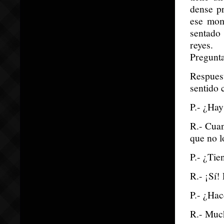
dense pr
ese mom
sentado
reyes.
Pregunta
Respues
sentido 
P.- ¿Hay
R.- Cuan
que no 
P.- ¿Tie
R.- ¡Sí!
P.- ¿Hace
R.- Muc