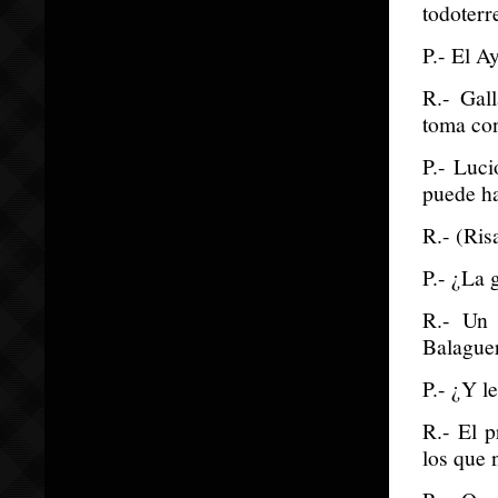
todoterr
P.- El A
R.- Gal
toma con
P.- Luci
puede ha
R.- (Ris
P.- ¿La 
R.- Un 
Balaguer
P.- ¿Y l
R.- El 
los que 