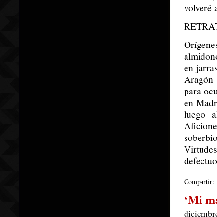
volveré 
RETRA
Orígene
almidono
en jarra
Aragón 
para ocu
en Madri
luego a
Aficion
soberbio
Virtude
defectuo
Compartir:
‘Mi ma
diciembre