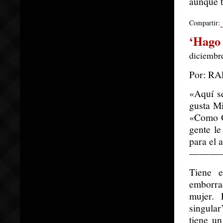
aunque t
Compartir:
‘Hago 
diciembre
Por: R
«Aquí se
gusta M
«Como O
gente le
para el 
———
Tiene e
emborra
mujer. 
singula
tiene un