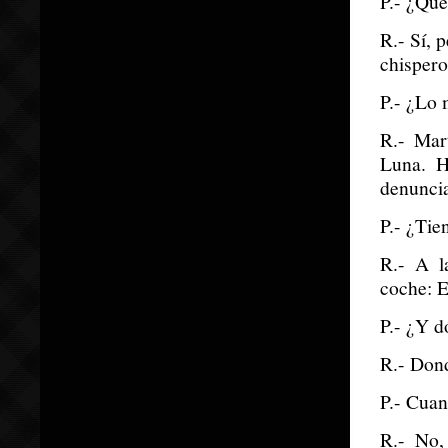
P.- ¿Que
R.- Sí, 
chispero
P.- ¿Lo 
R.- Mar
Luna. H
denuncia
P.- ¿Tie
R.- A l
coche: E
P.- ¿Y d
R.- Dond
P.- Cuan
R.- No,