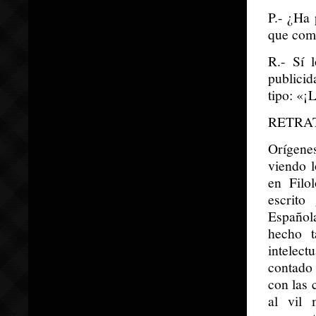
P.- ¿Ha 
que com
R.- Sí 
publici
tipo: «¡
RETRA
Orígene
viendo l
en Filo
escrito
Español
hecho t
intelec
contado 
con las 
al vil 