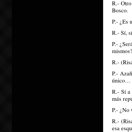
R.- Otro
Bosco.
P.- ¿Es 
R.- Sí, 
P.- ¿Ser
mismos
R.- (Ris
P.- Azañ
único…
R.- Sí a
más repú
P.- ¿No 
R.- (Ris
esa esqu