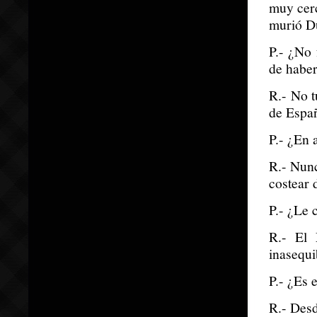
muy cerc
murió Du
P.- ¿No 
de haber
R.- No t
de Españ
P.- ¿En 
R.- Nunc
costear 
P.- ¿Le 
R.- El 
inasequi
P.- ¿Es 
R.- Desd