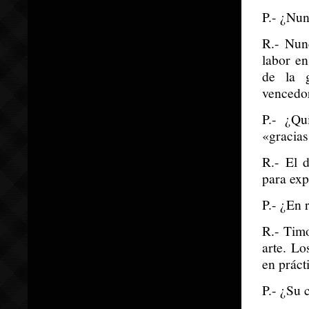
P.- ¿Nun
R.- Nun
labor en
de la 
vencedo
P.- ¿Qu
«gracias
R.- El 
para exp
P.- ¿En 
R.- Timo
arte. Lo
en práct
P.- ¿Su 