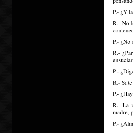
pensando
P.- ¿Y la
R.- No l
contened
P.- ¿No 
R.- ¿Par
ensuciar
P.- ¿Díg
R.- Si t
P.- ¿Hay
R.- La 
madre, p
P.- ¿Al