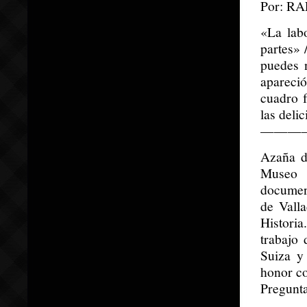
Por: R
«La labo
partes»
puedes 
apareci
cuadro f
las deli
———
Azaña d
Museo 
document
de Valla
Histori
trabajo
Suiza y
honor co
Pregunta