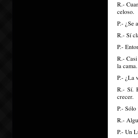
R.- Cua
celoso.
P.- ¿Se 
R.- Sí c
P.- Ento
R.- Casi
la cama.
P.- ¿La 
R.- Sí.
crecer.
P.- Sólo
R.- Alg
P.- Un L