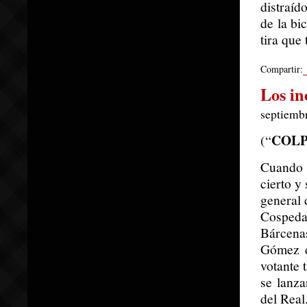
distraíd
de la bi
tira que
Compartir:
Los in
septiembr
COLP
(“
Cuando 
cierto y
general 
Cospeda
Bárcenas
Gómez d
votante 
se lanza
del Real