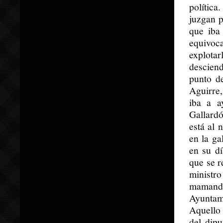
política
juzgan p
que iba
equivoc
explota
desciend
punto de
Aguirre,
iba a a
Gallard
está al 
en la ga
en su d
que se r
ministro
mamandu
Ayuntam
Aquello 
del dipu