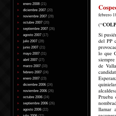
enero 2008
(21)
Cosped
diciembre 2007
(20)
febrero 1
noviembre 2007
(28)
octubre 2007
(20)
COLP
(“
septiembre 2007
(26)
Si pusié
agosto 2007
(17)
del PP 
julio 2007
(28)
provoca
junio 2007
(21)
lo que 
mayo 2007
(31)
siempre 
abril 2007
(27)
de Vall
marzo 2007
(33)
candida
febrero 2007
(24)
Esperan
enero 2007
(23)
quiniel
diciembre 2006
(24)
alcaldes
noviembre 2006
(26)
Prueba 
octubre 2006
(24)
nombrad
septiembre 2006
(26)
llamar 
agosto 2006
(22)
recupera
julio 2006
(32)