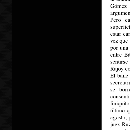
Gómez d
argument
Pero ca
superfic
estar ca
vez que 
por una
entre B
sentirs
Rajoy co
El baile
secretar
se borr
consenti
finiquit
último q
agosto, 
juez Ruz