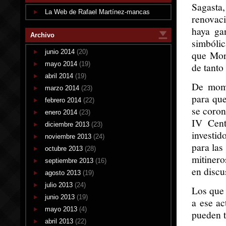
Sagast
La Web de Rafael Martínez-mancas
renovac
haya ga
Archivo
simbólic
junio 2014
(20)
que Mora
mayo 2014
(19)
de tanto
abril 2014
(19)
De mome
marzo 2014
(23)
para que
febrero 2014
(22)
se coron
enero 2014
(23)
IV Cent
diciembre 2013
(23)
investi
noviembre 2013
(24)
para las
octubre 2013
(28)
mitinero
septiembre 2013
(16)
en discu
agosto 2013
(19)
julio 2013
(24)
Los que 
junio 2013
(19)
a ese ac
mayo 2013
(4)
pueden t
abril 2013
(22)