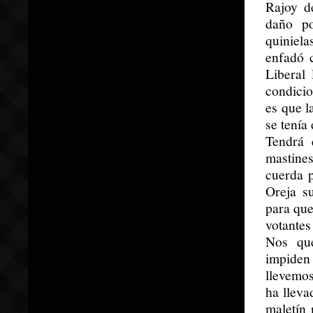
Rajoy d
daño po
quiniel
enfadó 
Liberal 
condicio
es que l
se tení
Tendrá 
mastine
cuerda 
Oreja s
para que
votantes
Nos que
impiden
llevemo
ha lleva
maletín