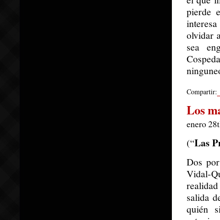
pierde 
interes
olvidar 
sea en
Cospeda
ninguneo
Compartir:
Los ma
enero 28t
Las P
(“
Dos por
Vidal-
realidad
salida d
quién 