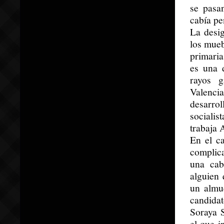
se pasan
cabía pe
La desig
los mueb
primaria
es una 
rayos 
Valenci
desarrol
sociali
trabaja 
En el c
complic
una cab
alguien 
un almu
candidat
Soraya 
el que i