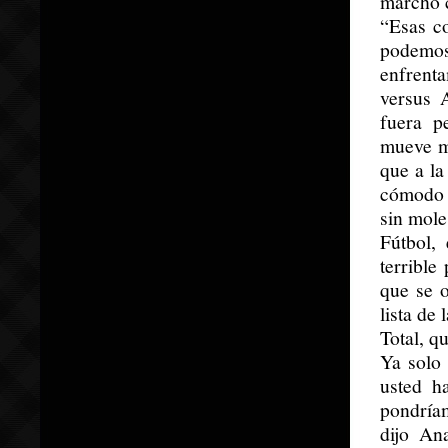
marchó c
“Esas c
podemos
enfrent
versus 
fuera p
mueve mu
que a la
cómodo 
sin mole
Fútbol,
terrible
que se o
lista de
Total, q
Ya solo 
usted h
pondría
dijo An