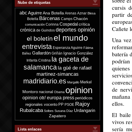
sobre el
Nube de etiquetas
cursis d
abc
Aguirre
partir d
Ana Botella
Arenas
Aznar
Blesa
Bárcenas
Chacón
Botella
Camps
europea
Cospedal
crítica
Corinna
comunicación
Cañete l
deportes opinión
crónica
de Guindos
el mundo
el boletín
Una vez 
entrevista
reformar
Esperanza Aguirre
Fátima
batería 
Gallardón
Ignacio González
Griñán
Báñez
la gaceta de
podrían
Infanta Cristina
salamanca
quienes
la güé de rafael
martinez-simancas
servicio
madridiario.es
convenci
Merkel
Margallo
opinion
de nerv
Montoro
nacional
Obama
mañana 
opinion otr/ europa press
periódicos
ellos.
Rajoy
regionales vocento
PP
PSOE
Rubalcaba
Urdangarin
Solbes
Susana Díaz
El bail
Zapatero
vivos re
sería m
Lista enlaces