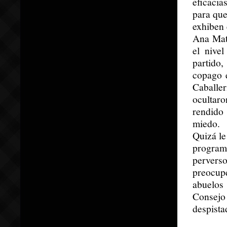
eficacia
para que
exhiben 
Ana Mato
el nive
partido,
copago 
Caballe
ocultaro
rendido
miedo.
Quizá le
programa
pervers
preocup
abuelos 
Consejo
despista