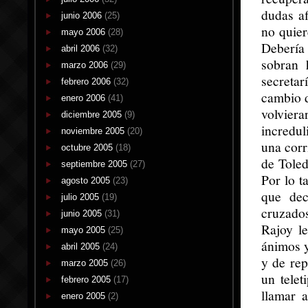
dudas a
junio 2006
(25)
no quier
mayo 2006
(28)
Debería 
abril 2006
(32)
sobran 
marzo 2006
(29)
secreta
febrero 2006
(32)
cambio d
enero 2006
(41)
volviera
diciembre 2005
(9)
incredu
noviembre 2005
(20)
una corr
octubre 2005
(18)
de Toled
septiembre 2005
(27)
Por lo t
agosto 2005
(23)
que dec
julio 2005
(19)
cruzado
junio 2005
(31)
Rajoy l
mayo 2005
(25)
ánimos y
abril 2005
(24)
y de rep
marzo 2005
(26)
un tele
febrero 2005
(17)
llamar 
enero 2005
(2)