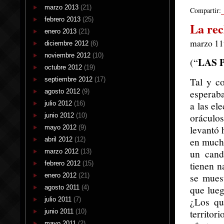
marzo 2013
(21)
Compartir:
febrero 2013
(25)
La re
enero 2013
(21)
marzo 11
diciembre 2012
(6)
noviembre 2012
(10)
LAS 
(“
octubre 2012
(19)
Tal y co
septiembre 2012
(17)
esperaba
agosto 2012
(9)
a las el
julio 2012
(16)
oráculo
junio 2012
(10)
levantó 
mayo 2012
(9)
en mucho
abril 2012
(12)
un cand
marzo 2012
(13)
tienen n
febrero 2012
(15)
se mues
enero 2012
(21)
que lueg
agosto 2011
(4)
¿Los qu
julio 2011
(7)
territor
junio 2011
(10)
mayo 2011
(2)