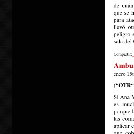
de cuán
que se 
para ata
llevó o
peligro 
sala del
Compartir:
Ambula
enero 15t
OTR
(“
“
Si Ana M
es much
porque l
las comu
aplicar 
que cob