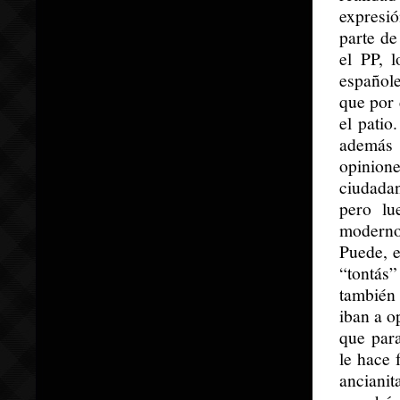
expresi
parte de
el PP, 
españole
que por 
el patio
además 
opinione
ciudada
pero lu
moderno
Puede, 
“tontás”
también
iban a o
que para
le hace 
anciani