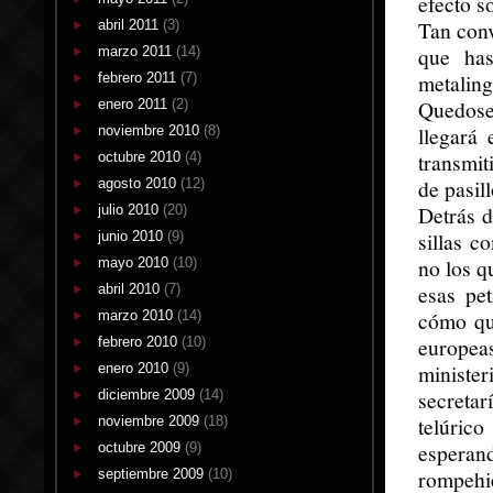
efecto s
Tan conv
abril 2011
(3)
que has
marzo 2011
(14)
metaling
febrero 2011
(7)
Quedose
enero 2011
(2)
llegará
noviembre 2010
(8)
transmit
octubre 2010
(4)
de pasil
agosto 2010
(12)
Detrás d
julio 2010
(20)
sillas c
junio 2010
(9)
no los q
mayo 2010
(10)
esas pe
abril 2010
(7)
cómo qu
marzo 2010
(14)
europea
febrero 2010
(10)
minister
enero 2010
(9)
secreta
diciembre 2009
(14)
telúric
noviembre 2009
(18)
esperan
octubre 2009
(9)
rompehi
septiembre 2009
(10)