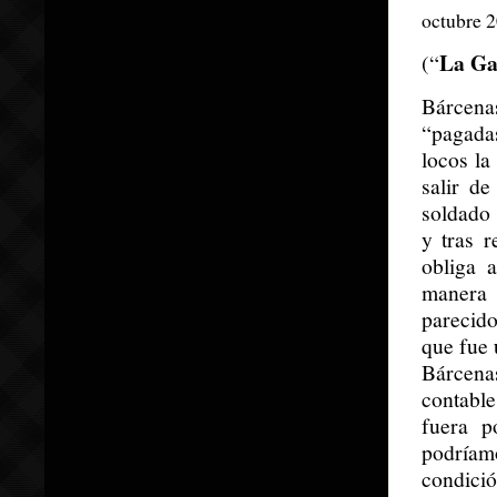
octubre 2
La Ga
(“
Bárcena
“pagadas
locos la
salir d
soldado 
y tras r
obliga 
manera 
parecido
que fue 
Bárcenas
contable
fuera p
podríam
condició