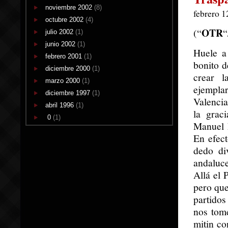
noviembre 2002
(8)
febrero 1
octubre 2002
(4)
OTR
(“
“
julio 2002
(1)
junio 2002
(1)
Huele a 
febrero 2001
(1)
bonito d
diciembre 2000
(1)
crear l
marzo 2000
(1)
ejempla
diciembre 1997
(1)
Valencia
abril 1996
(1)
la grac
0
(1)
Manuel 
En efect
dedo di
andaluce
Allá el 
pero que
partidos
nos tom
mitin co