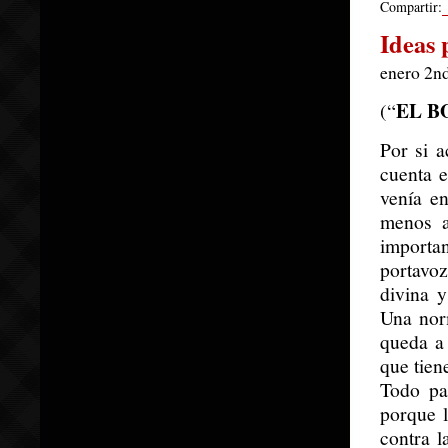
Compartir:
Ideas 
enero 2n
EL B
(“
Por si 
cuenta 
venía e
menos a
importan
portavo
divina 
Una nor
queda a 
que tien
Todo pa
porque 
contra l