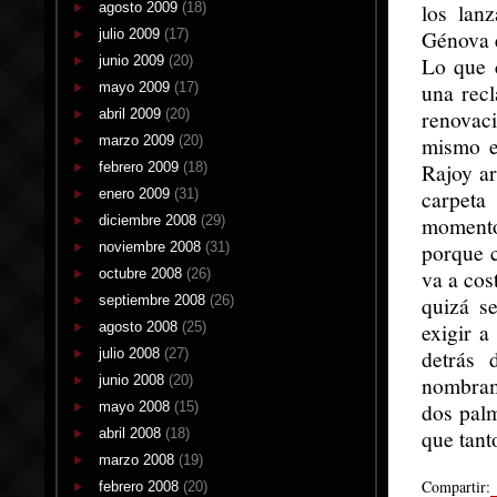
los lan
agosto 2009
(18)
Génova e
julio 2009
(17)
Lo que 
junio 2009
(20)
una recl
mayo 2009
(17)
renovac
abril 2009
(20)
mismo e
marzo 2009
(20)
Rajoy ar
febrero 2009
(18)
carpeta
enero 2009
(31)
momento
diciembre 2008
(29)
porque c
noviembre 2008
(31)
va a cost
octubre 2008
(26)
quizá s
septiembre 2008
(26)
exigir a
agosto 2008
(25)
detrás 
julio 2008
(27)
nombram
junio 2008
(20)
dos palm
mayo 2008
(15)
que tant
abril 2008
(18)
marzo 2008
(19)
Compartir:
febrero 2008
(20)