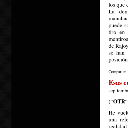
los que 
La dem
manchad
puede sa
tiro en
mentiros
de Rajoy
se han 
posición
Compartir:
Esas c
septiembr
OTR
(“
“
He vuelt
una ref
realidad