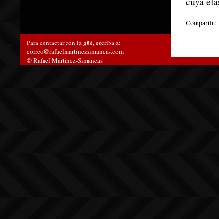
cuya ela
Compartir:
Para contactar con la güé, escriba a:
correo@rafaelmartinezsimancas.com
© Rafael Martinez-Simancas