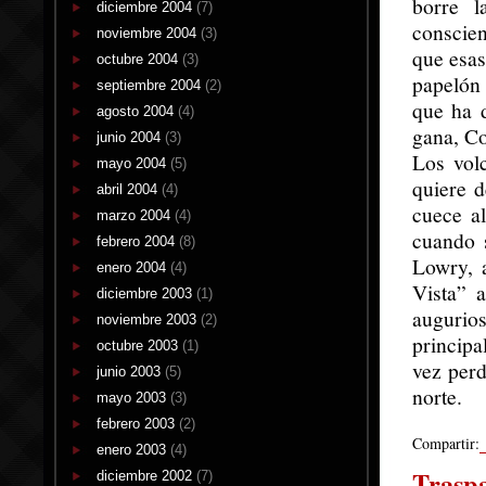
borre l
diciembre 2004
(7)
conscien
noviembre 2004
(3)
que esas
octubre 2004
(3)
papelón 
septiembre 2004
(2)
que ha d
agosto 2004
(4)
gana, Co
junio 2004
(3)
Los vol
mayo 2004
(5)
quiere d
abril 2004
(4)
cuece a
marzo 2004
(4)
cuando 
febrero 2004
(8)
Lowry, 
enero 2004
(4)
Vista” 
diciembre 2003
(1)
augurios
noviembre 2003
(2)
principa
octubre 2003
(1)
vez perd
junio 2003
(5)
norte.
mayo 2003
(3)
febrero 2003
(2)
Compartir:
enero 2003
(4)
Traspa
diciembre 2002
(7)