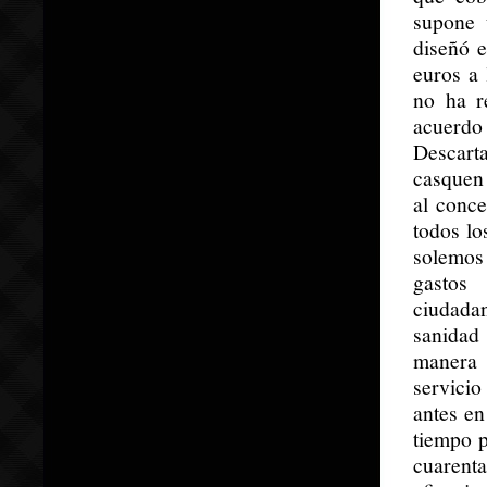
supone 
diseñó e
euros a
no ha r
acuerdo 
Descart
casquen 
al conce
todos lo
solemos 
gastos
ciudada
sanidad
manera 
servici
antes en
tiempo 
cuarent