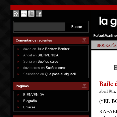
Comentarios recientes
BIOGRAFÍA
david en
Julio Benítez Benítez
Angel en
BIENVENIDA
Sonia en
Sueños caros
E
davidtorres en
Sueños caros
Salustiano en
Que pase el alguacil
Baile 
Paginas
abril 9th
BIENVENIDA
EL B
(“
Biografía
Enlaces
RAFAEL