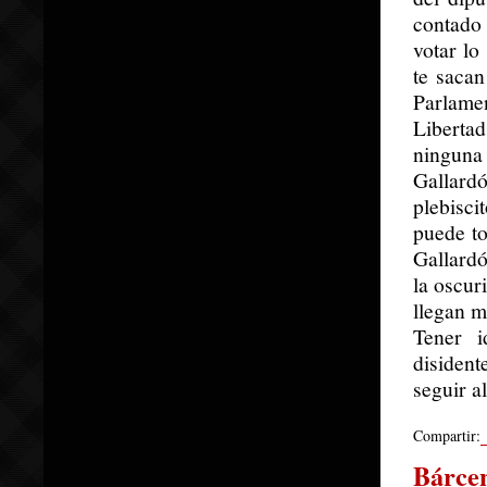
contado 
votar lo
te sacan
Parlame
Liberta
ninguna
Gallard
plebisc
puede to
Gallardó
la oscur
llegan m
Tener i
disiden
seguir a
Compartir:
Bárcen