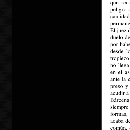
que rec
peligro 
cantida
permanec
El juez 
duelo de
por habe
desde lo
tropiezo
no llega
en el as
ante la 
preso y 
acudir a
Bárcena
siempre 
formas,
acaba de
común, 