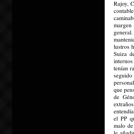
Rajoy, C
contabl
caminab
margen d
general
mantenid
lustros 
Suiza d
interno
tenían r
seguido 
personal
que pens
de Géno
extraño
entendía
el PP q
malo de
le añad