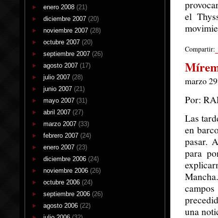
provocar
enero 2008
(21)
el Thys
diciembre 2007
(20)
movimien
noviembre 2007
(28)
octubre 2007
(20)
Compartir:
septiembre 2007
(26)
Míreme
agosto 2007
(17)
julio 2007
(28)
marzo 29t
junio 2007
(21)
Por: R
mayo 2007
(31)
abril 2007
(27)
Las tard
marzo 2007
(33)
en barco
febrero 2007
(24)
pasar. A
enero 2007
(23)
para po
diciembre 2006
(24)
explicar
noviembre 2006
(26)
Mancha.
octubre 2006
(24)
campos 
septiembre 2006
(26)
precedi
agosto 2006
(22)
una noti
julio 2006
(32)