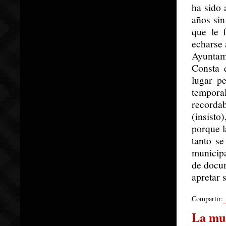
ha sido 
años sin
que le f
echarse 
Ayuntam
Consta 
lugar p
tempora
recordab
(insist
porque l
tanto se
municipa
de docum
apretar s
Compartir:
La mue