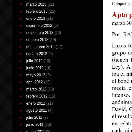
Compartir:
marzo 2013
(21)
febrero 2013
(25)
Apto p
enero 2013
(21)
marzo 30t
diciembre 2012
(6)
Por: R
noviembre 2012
(10)
octubre 2012
(19)
Lazos bl
septiembre 2012
(17)
grupo de
agosto 2012
(9)
(tienen
julio 2012
(16)
Ley). A 
junio 2012
(10)
iba el n
mayo 2012
(9)
el bebé 
abril 2012
(12)
mecía e
marzo 2012
(13)
intenso
febrero 2012
(15)
anónima
enero 2012
(21)
David, C
agosto 2011
(4)
el resul
julio 2011
(7)
en relat
junio 2011
(10)
cada ci
mayo 2011
(2)