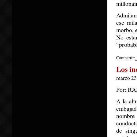
millonai
Admitamo
ese mila
morbo, e
No estar
“probabl
Compartir:
Los in
marzo 23r
Por: R
A la alt
embajada
nombre 
conducto
de sing