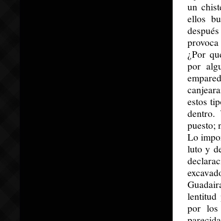
un chist
ellos b
después
provoca 
¿Por qué
por alg
empared
canjeara
estos ti
dentro.
puesto; 
Lo impor
luto y d
declarac
excavad
Guadaira
lentitud
por los
parecid