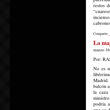
restos d
“cuaresm
incienso
cabrone
Compartir:
La ma
marzo 16t
Por: R
No es n
libérrim
Madrid.
balcón a
la caza
ministr
podría 
que se d