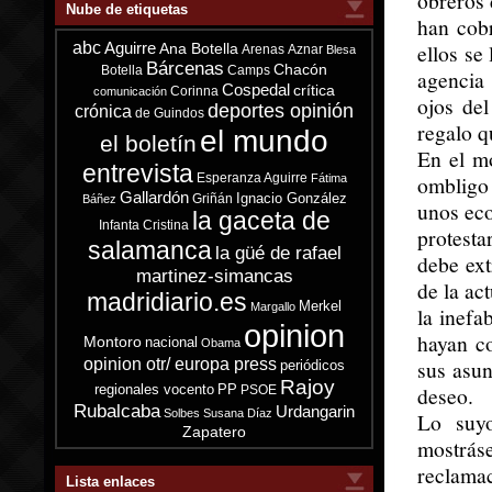
obreros 
Nube de etiquetas
han cob
abc
ellos se
Aguirre
Ana Botella
Arenas
Aznar
Blesa
Bárcenas
Chacón
Botella
Camps
agencia
Cospedal
crítica
Corinna
comunicación
ojos de
deportes opinión
crónica
de Guindos
regalo q
el mundo
el boletín
En el mo
entrevista
Esperanza Aguirre
ombligo 
Fátima
Gallardón
Ignacio González
Griñán
Báñez
unos eco
la gaceta de
Infanta Cristina
protesta
salamanca
la güé de rafael
debe ext
martinez-simancas
de la ac
madridiario.es
Merkel
Margallo
la inefa
opinion
hayan co
Montoro
nacional
Obama
opinion otr/ europa press
sus asun
periódicos
Rajoy
regionales vocento
PP
deseo.
PSOE
Rubalcaba
Urdangarin
Solbes
Susana Díaz
Lo suyo
Zapatero
mostrá
reclama
Lista enlaces