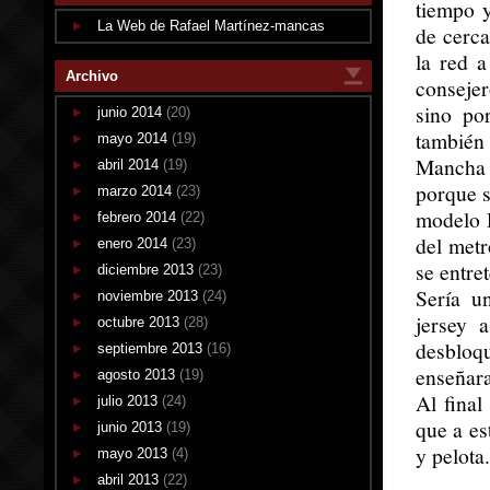
tiempo y
La Web de Rafael Martínez-mancas
de cerca
la red a
Archivo
consejer
sino po
junio 2014
(20)
también 
mayo 2014
(19)
Mancha 
abril 2014
(19)
porque si
marzo 2014
(23)
modelo D
febrero 2014
(22)
del metr
enero 2014
(23)
se entre
diciembre 2013
(23)
Sería u
noviembre 2013
(24)
jersey 
octubre 2013
(28)
desbloq
septiembre 2013
(16)
enseñara
agosto 2013
(19)
Al final
julio 2013
(24)
que a es
junio 2013
(19)
y pelota.
mayo 2013
(4)
abril 2013
(22)