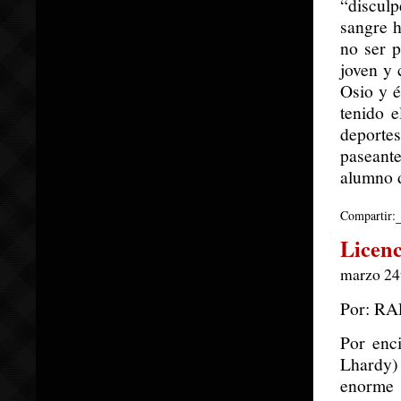
“disculp
sangre h
no ser p
joven y 
Osio y é
tenido e
deporte
paseant
alumno 
Compartir:
Licenc
marzo 24t
Por: R
Por enc
Lhardy)
enorme 