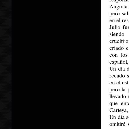
Anguita 
pero sa
en el re
Julio fu
siendo 
crucifi
criado e
con los
español,
Un día d
recado s
en el es
pero la 
llevado 
que ent
Carteya,
Un día s
omitiré 