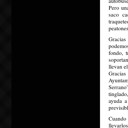
autobuse
Pero un
saco ca
traquete
peatones
Gracias 
podemos
fondo, 
soportan
llevan e
Gracias
Ayuntam
Serran
tinglad
ayuda a
previsibl
Cuando 
llevarlo