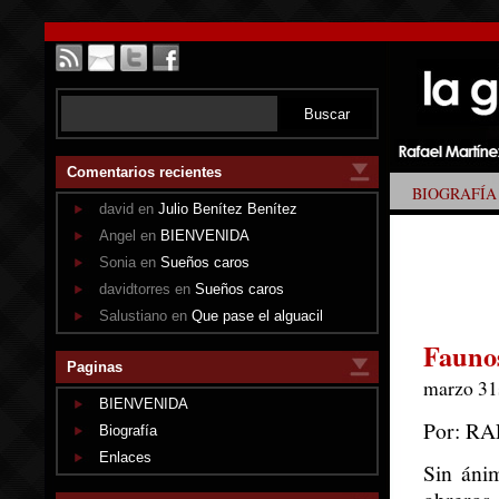
Comentarios recientes
BIOGRAFÍA
david en
Julio Benítez Benítez
Angel en
BIENVENIDA
Sonia en
Sueños caros
davidtorres en
Sueños caros
Salustiano en
Que pase el alguacil
Faunos
Paginas
marzo 31s
BIENVENIDA
Por: R
Biografía
Enlaces
Sin áni