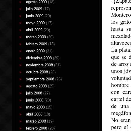
“¡Zapat
agosto 2009
(18)
represe
julio 2009
(17)
Montero
junio 2009
(20)
los grit
mayo 2009
(17)
hasta s
abril 2009
(20)
mezclad
marzo 2009
(20)
altavoce
febrero 2009
(18)
La plata
enero 2009
(31)
que se d
diciembre 2008
(29)
de arroj
noviembre 2008
(31)
unos jóv
octubre 2008
(26)
voluntad
septiembre 2008
(26)
hombre 
agosto 2008
(25)
con car
julio 2008
(27)
cartel d
junio 2008
(20)
de una 
mayo 2008
(15)
megáfon
abril 2008
(18)
No eran
marzo 2008
(19)
pero sí
febrero 2008
(20)