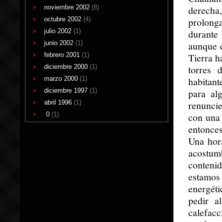
noviembre 2002
(8)
derech
octubre 2002
(4)
prolong
julio 2002
(1)
durante
junio 2002
(1)
aunque e
febrero 2001
(1)
Tierra h
diciembre 2000
(1)
torres 
marzo 2000
(1)
habitant
diciembre 1997
(1)
para al
abril 1996
(1)
renunci
0
(1)
con una 
entonces
Una hor
acostum
conten
estamo
energét
pedir a
calefacc