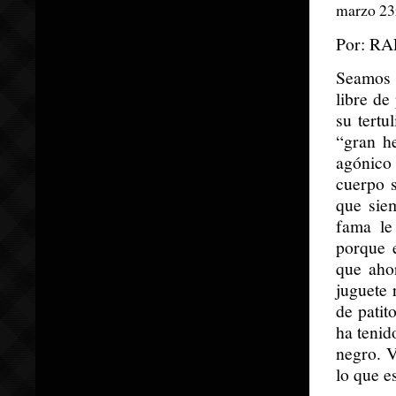
marzo 23r
Por: R
Seamos s
libre de
su tertu
“gran he
agónico
cuerpo s
que sie
fama le
porque 
que aho
juguete 
de patit
ha tenid
negro. 
lo que e