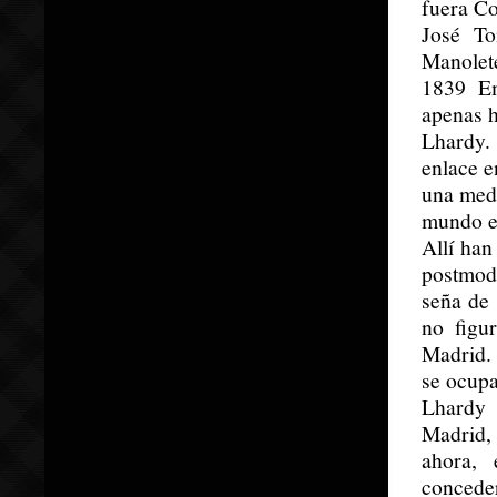
fuera Co
José To
Manolet
1839 Em
apenas h
Lhardy. 
enlace e
una medi
mundo e
Allí han
postmode
seña de
no figu
Madrid. 
se ocupa
Lhardy 
Madrid, 
ahora, 
conceder