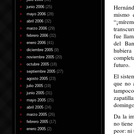
Hernánd
junio 2006
(25)
mismo q
mayo 2006
(28)
“¡mírem
abril 2006
(32)
transcur
marzo 2006
(29)
fue llam
febrero 2006
(32)
del Ban
enero 2006
(41)
hubiera
diciembre 2005
(9)
completa
noviembre 2005
(20)
futuro.
octubre 2005
(18)
septiembre 2005
(27)
El siste
agosto 2005
(23)
que no 
julio 2005
(19)
tampoco 
junio 2005
(31)
zapatil
mayo 2005
(25)
domingos
abril 2005
(24)
marzo 2005
(26)
Da la im
febrero 2005
(17)
no tiene
enero 2005
(2)
peor: ni