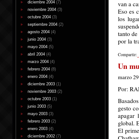
diciembre 2004
(7)
van a ca
noviembre 2004
(3)
Eso es c
octubre 2004
(3)
los lug
septiembre 2004
(2)
suspende
agosto 2004
(4)
tanto de
junio 2004
(3)
por la t
mayo 2004
(5)
Compartir:
abril 2004
(4)
marzo 2004
(4)
Un mun
febrero 2004
(8)
marzo 29t
enero 2004
(4)
diciembre 2003
(1)
Por: R
noviembre 2003
(2)
octubre 2003
(1)
Basados
junio 2003
(5)
gesto co
mayo 2003
(3)
apagar l
febrero 2003
(2)
global. 
enero 2003
(4)
El prime
diciembre 2002
(7)
Chatha