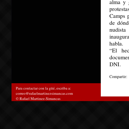
alma y 
protest
Camps p
de dónd
nudist
inaugur
habla.
“El hec
document
DNI.
Compartir:
Para contactar con la güé, escriba a:
correo@rafaelmartinezsimancas.com
© Rafael Martinez-Simancas