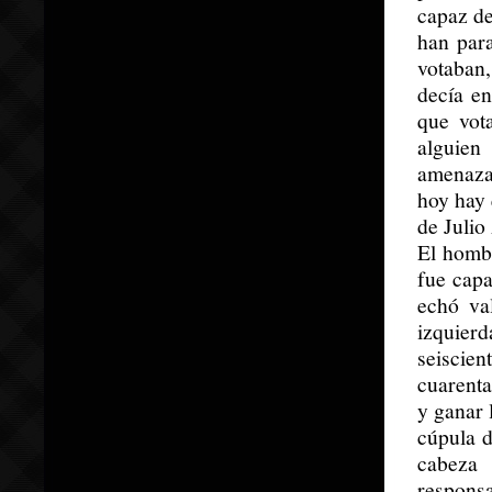
capaz de
han para
votaban
decía en
que vot
alguien
amenaza
hoy hay 
de Julio
El hombr
fue capa
echó va
izquierd
seiscien
cuarenta
y ganar 
cúpula 
cabeza
responsa