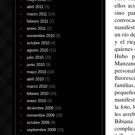
ellos ac
abril 2011
(3)
sino pa
marzo 2011
(14)
convoca
febrero 2011
(7)
manifest
enero 2011
(2)
un río d
noviembre 2010
(8)
y el ri
octubre 2010
(4)
quienes 
agosto 2010
(12)
Hubo po
julio 2010
(20)
Manzano
junio 2010
(9)
person
mayo 2010
(10)
fluoresc
abril 2010
(7)
familia
marzo 2010
(14)
pequeñ
febrero 2010
(10)
manifest
enero 2010
(9)
la foto,
diciembre 2009
(14)
les arre
noviembre 2009
(18)
Bibiana 
octubre 2009
(9)
complic
septiembre 2009
(10)