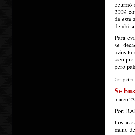
ocurrió 
2009 con
de este 
de ahí s
Para ev
se desa
tránsito
siempre
pero pa
Compartir:
Se bus
marzo 22n
Por: R
Los ases
mano del