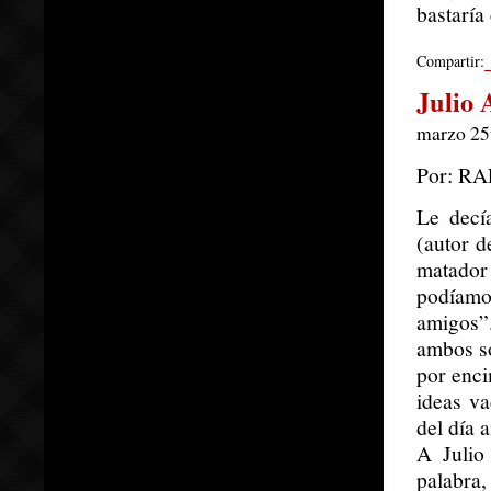
bastaría
Compartir:
Julio 
marzo 25t
Por: R
Le decí
(autor d
matador 
podíamo
amigos”
ambos s
por enci
ideas va
del día a
A Julio
palabra,