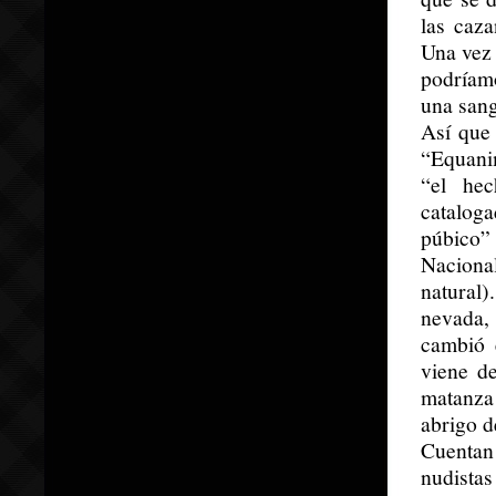
las caz
Una vez 
podríamo
una sang
Así que
“Equanim
“el he
catalog
púbico”
Naciona
natural
nevada,
cambió 
viene d
matanza 
abrigo d
Cuentan
nudistas