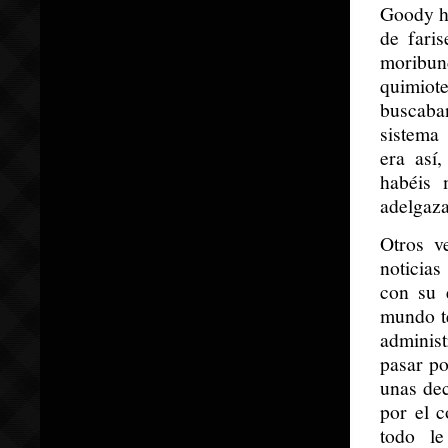
Goody ha
de fari
moribund
quimiote
buscaba
sistema
era así
habéis 
adelgaza
Otros v
noticia
con su 
mundo te
administ
pasar po
unas dec
por el c
todo l