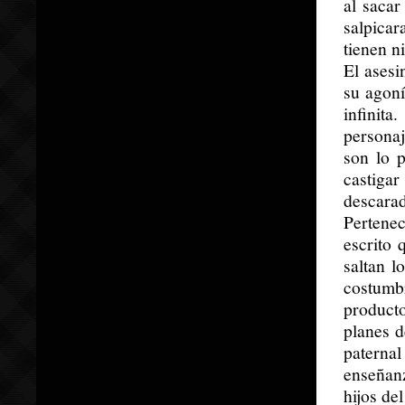
al sacar
salpicar
tienen n
El asesi
su agoní
infinit
persona
son lo 
castigar
descara
Pertenec
escrito
saltan l
costumbr
product
planes d
paternal
enseñanz
hijos de