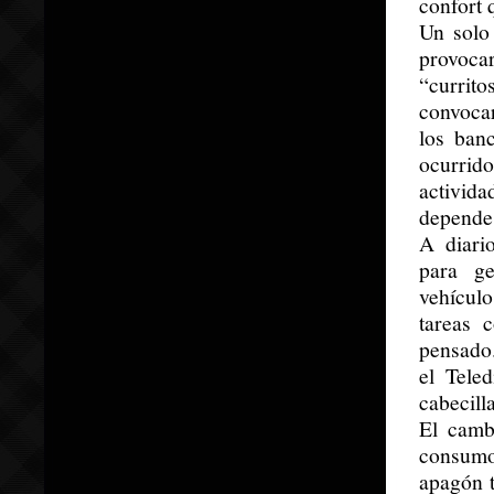
confort 
Un solo
provoca
“currit
convoca
los ban
ocurrid
activid
depende 
A diari
para ge
vehículo
tareas 
pensado.
el Tele
cabecill
El camb
consumo
apagón t