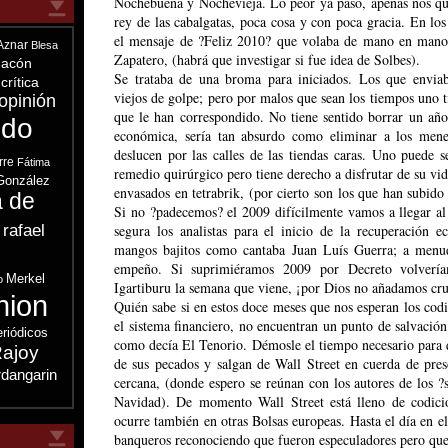
Nochebuena y Nochevieja. Lo peor ya pasó, apenas nos 
rey de las cabalgatas, poca cosa y con poca gracia. En lo
el mensaje de ?Feliz 2010? que volaba de mano en mano 
Aznar
Blesa
Zapatero, (habrá que investigar si fue idea de Solbes).
acón
Se trataba de una broma para iniciados. Los que envia
crítica
viejos de golpe; pero por malos que sean los tiempos uno ti
opinión
que le han correspondido. No tiene sentido borrar un añ
ndo
económica, sería tan absurdo como eliminar a los men
deslucen por las calles de las tiendas caras. Uno puede 
rre
Fátima
remedio quirúrgico pero tiene derecho a disfrutar de su v
González
envasados en tetrabrik, (por cierto son los que han subido
a de
Si no ?padecemos? el 2009 difícilmente vamos a llegar a
 rafael
segura los analistas para el inicio de la recuperación 
mangos bajitos como cantaba Juan Luís Guerra; a menu
s
empeño. Si suprimiéramos 2009 por Decreto volverí
Merkel
o
Igartiburu la semana que viene, ¡por Dios no añadamos cruel
nion
Quién sabe si en estos doce meses que nos esperan los cod
el sistema financiero, no encuentran un punto de salvació
eriódicos
como decía El Tenorio. Démosle el tiempo necesario para q
ajoy
de sus pecados y salgan de Wall Street en cuerda de pres
dangarin
cercana, (donde espero se reúnan con los autores de los 
Navidad). De momento Wall Street está lleno de codici
ocurre también en otras Bolsas europeas. Hasta el día en 
banqueros reconociendo que fueron especuladores pero que