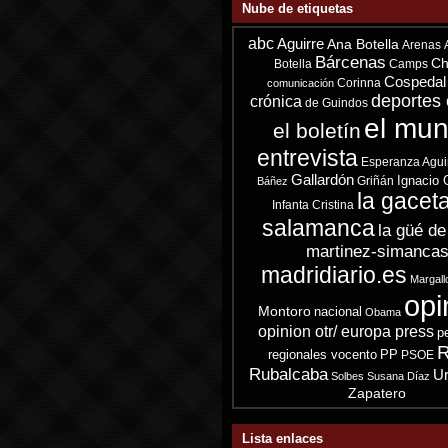
Nube de etiquetas
abc
Aguirre
Ana Botella
Arenas
Bárcenas
Ch
Botella
Camps
Cospedal
Corinna
comunicación
deportes 
crónica
de Guindos
el mu
el boletín
entrevista
Esperanza Agui
Gallardón
Ignacio 
Griñán
Báñez
la gacet
Infanta Cristina
salamanca
la güé de
martinez-simanca
madridiario.es
Margall
opi
Montoro
nacional
Obama
opinion otr/ europa press
p
R
regionales vocento
PP
PSOE
Rubalcaba
Ur
Solbes
Susana Díaz
Zapatero
Lista enlaces