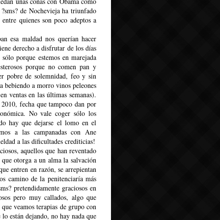
quedan unas coñas con Obama como
s ?sms? de Nochevieja ha triunfado
entre quienes son poco adeptos a
ban esa maldad nos querían hacer
ene derecho a disfrutar de los días
o sólo porque estemos en marejada
esterosos porque no comen pan y
ser pobre de solemnidad, feo y sin
ida bebiendo a morro vinos peleones
 en ventas en las últimas semanas).
l 2010, fecha que tampoco dan por
económica. No vale coger sólo los
do hay que dejarse el lomo en el
amos a las campanadas con Ane
dad a las dificultades crediticias!
iciosos, aquellos que han reventado
n que otorga a un alma la salvación
ue entren en razón, se arrepientan
os camino de la penitenciaría más
?sms? pretendidamente graciosos en
osos pero muy callados, algo que
el que veamos terapias de grupo con
 lo están dejando, no hay nada que