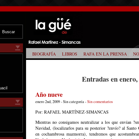
BIOGRAFÍA
LIBROS
RAFA EN LA PRENSA
NO
z
Entradas en enero,
uacil
Año nueve
enero 2nd, 2009 - Sin categoría -
Sin comentarios
Por: RAFAEL MARTÍNEZ-SIMANCAS
Mientras no consigamos neutralizar a los que envían ?s
Navidad, (localizarlos para su posterior ?envío? al Santo
en cochambrosa mazmorra), tendremos que acostumbrarn