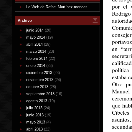
por el 
La Web de Rafael Martínez-mancas
Rodrigo
autorid
Archivo
Comunida
junio 2014
(20)
consejer
mayo 2014
(19)
portavoz
abril 2014
(19)
en “ter
marzo 2014
(23)
secretar
febrero 2014
(22)
calific
enero 2014
(23)
polític
diciembre 2013
(23)
estaba c
noviembre 2013
(24)
Otro pu
octubre 2013
(28)
Manuel
septiembre 2013
(16)
ceremon
agosto 2013
(19)
que habl
julio 2013
(24)
Cibeles
junio 2013
(19)
asuntos
mayo 2013
(4)
secunda
abril 2013
(22)