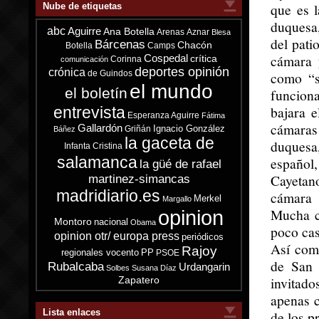
que es 
Nube de etiquetas
duquesa,
abc
Aguirre
Ana Botella
Arenas
Aznar
Blesa
del pati
Bárcenas
Chacón
Botella
Camps
cámara 
Cospedal
crítica
Corinna
comunicación
deportes opinión
crónica
de Guindos
como “s
el mundo
el boletín
funcion
bajara 
entrevista
Esperanza Aguirre
Fátima
cámaras
Gallardón
Ignacio González
Griñán
Báñez
la gaceta de
duquesa,
Infanta Cristina
salamanca
español
la güé de rafael
Cayetan
martinez-simancas
madridiario.es
cámara 
Merkel
Margallo
Mucha c
opinion
Montoro
nacional
Obama
poco cas
opinion otr/ europa press
periódicos
Así como
Rajoy
regionales vocento
PP
PSOE
de San 
Rubalcaba
Urdangarin
Solbes
Susana Díaz
invitad
Zapatero
apenas c
Lista enlaces
de los p