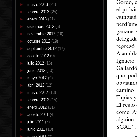
Gordo, q
marzo 2013
(21)
el próx
febrero 2013
(25)
cambiad
enero 2013
(21)
perdíam
diciembre 2012
(6)
ganamos
noviembre 2012
(10)
delegad
octubre 2012
(19)
regresó
septiembre 2012
(17)
Asamblea
agosto 2012
(9)
Ignacio
julio 2012
(16)
Gallard
junio 2012
(10)
que pod
mayo 2012
(9)
obviand
abril 2012
(12)
camino 
marzo 2012
(13)
Tapias 
febrero 2012
(15)
El resto
enero 2012
(21)
como Ar
agosto 2011
(4)
alguien
julio 2011
(7)
SGAE”.
junio 2011
(10)
mayo 2011
(2)