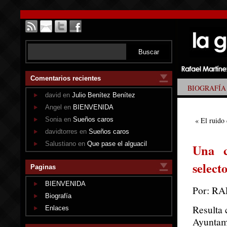
Comentarios recientes
BIOGRAFÍA
david en
Julio Benítez Benítez
Angel en
BIENVENIDA
Sonia en
Sueños caros
«
El ruido
davidtorres en
Sueños caros
Salustiano en
Que pase el alguacil
Una c
select
Paginas
BIENVENIDA
Por: R
Biografía
Resulta 
Enlaces
Ayuntami