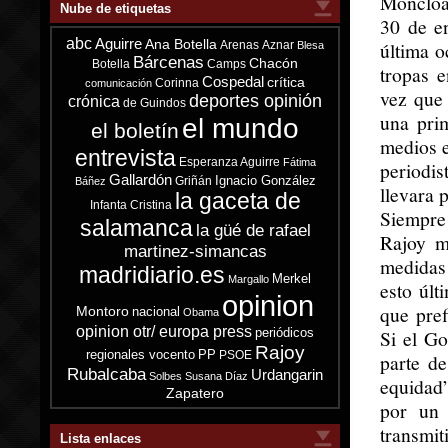
Moncloa)
Nube de etiquetas
30 de e
abc
Aguirre
Ana Botella
última o
Arenas
Aznar
Blesa
Bárcenas
Chacón
Botella
Camps
tropas e
Cospedal
crítica
Corinna
comunicación
vez que
deportes opinión
crónica
de Guindos
una pri
el mundo
el boletín
medios e
entrevista
Esperanza Aguirre
Fátima
periodi
Gallardón
Ignacio González
Griñán
Báñez
llevara 
la gaceta de
Infanta Cristina
Siempre
salamanca
la güé de rafael
Rajoy me
martinez-simancas
medidas
madridiario.es
Merkel
Margallo
esto últ
opinion
que pref
Montoro
nacional
Obama
opinion otr/ europa press
periódicos
Si el Go
Rajoy
regionales vocento
PP
PSOE
parte de
Rubalcaba
Urdangarin
Solbes
Susana Díaz
equidad”
Zapatero
por un 
transmi
Lista enlaces