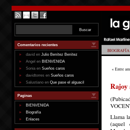
Comentarios recientes
BIOGRAFÍA
david en
Julio Benítez Benítez
Angel en
BIENVENIDA
Sonia en
Sueños caros
«
Entre am
davidtorres en
Sueños caros
Salustiano en
Que pase el alguacil
Rajoy
Paginas
(Pubica
VOCEN
BIENVENIDA
Biografía
Llama la
Enlaces
(aquel 