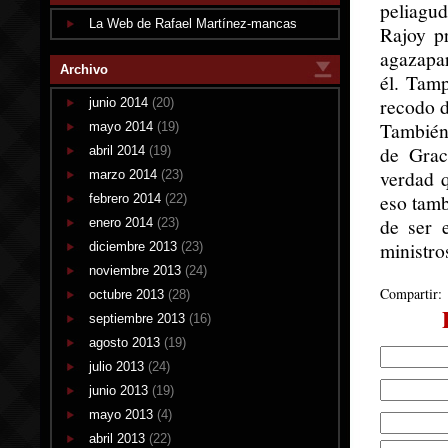
peliagud
La Web de Rafael Martínez-mancas
Rajoy pr
agazapar
Archivo
él. Tam
recodo d
junio 2014
(20)
También 
mayo 2014
(19)
de Grac
abril 2014
(19)
verdad 
marzo 2014
(23)
eso tamb
febrero 2014
(22)
de ser 
enero 2014
(23)
ministro
diciembre 2013
(23)
noviembre 2013
(24)
Compartir:
octubre 2013
(28)
septiembre 2013
(16)
agosto 2013
(19)
julio 2013
(24)
junio 2013
(19)
mayo 2013
(4)
abril 2013
(22)