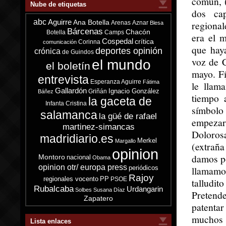
común, (
Nube de etiquetas
dos ca
abc
Aguirre
Ana Botella
regional
Arenas
Aznar
Blesa
Bárcenas
Chacón
Botella
Camps
era el 
Cospedal
crítica
Corinna
comunicación
que hay
deportes opinión
crónica
de Guindos
voz de 
el mundo
el boletín
mayo. Fí
entrevista
Esperanza Aguirre
Fátima
le llam
Gallardón
Ignacio González
Griñán
Báñez
tiempo 
la gaceta de
Infanta Cristina
símbolo
salamanca
la güé de rafael
empeza
martinez-simancas
Doloros
madridiario.es
Merkel
Margallo
(extraña
opinion
damos po
Montoro
nacional
Obama
opinion otr/ europa press
periódicos
llamamo
Rajoy
regionales vocento
PP
PSOE
talludit
Rubalcaba
Urdangarin
Solbes
Susana Díaz
Pretende
Zapatero
patentar
muchos
Lista enlaces