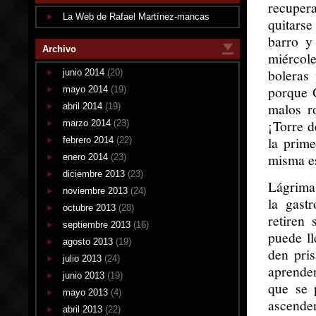
recuper
La Web de Rafael Martínez-mancas
quitars
barro y
Archivo
miércole
boleras 
junio 2014
(20)
porque 
mayo 2014
(19)
malos r
abril 2014
(19)
¡Torre d
marzo 2014
(23)
la prim
febrero 2014
(22)
misma es
enero 2014
(23)
diciembre 2013
(23)
Lágrima
noviembre 2013
(24)
la gast
octubre 2013
(28)
retiren
septiembre 2013
(16)
puede ll
agosto 2013
(19)
den pri
julio 2013
(24)
aprender
junio 2013
(19)
que se 
mayo 2013
(4)
ascenden
abril 2013
(22)