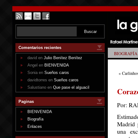
Comentarios recientes
BIOGRAFÍA
david en
Julio Benítez Benítez
Angel en
BIENVENIDA
Sonia en
Sueños caros
«
Carlinho
davidtorres en
Sueños caros
Salustiano en
Que pase el alguacil
Coraz
Paginas
Por: R
BIENVENIDA
Estimad
Biografía
Madrid 
Enlaces
una exc