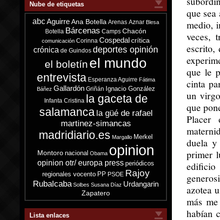
subordin
Nube de etiquetas
que sea 
abc
Aguirre
Ana Botella
medio, i
Arenas
Aznar
Blesa
Bárcenas
Chacón
Botella
Camps
veces, 
Cospedal
crítica
Corinna
comunicación
escrito,
deportes opinión
crónica
de Guindos
experime
el mundo
el boletín
que le p
entrevista
Esperanza Aguirre
Fátima
cinta pa
Gallardón
Ignacio González
Griñán
Báñez
un virgo
la gaceta de
Infanta Cristina
que pone
salamanca
la güé de rafael
Placer 
martinez-simancas
materni
madridiario.es
Merkel
Margallo
duela y
opinion
primer 
Montoro
nacional
Obama
opinion otr/ europa press
periódicos
edificio
Rajoy
regionales vocento
PP
PSOE
generosi
Rubalcaba
Urdangarin
Solbes
Susana Díaz
azotea u
Zapatero
más me 
habían 
Lista enlaces