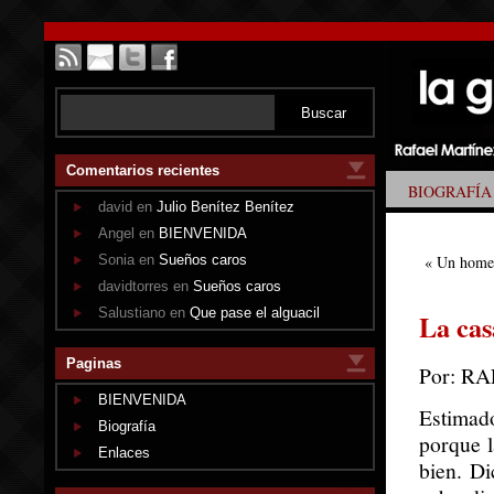
Comentarios recientes
BIOGRAFÍA
david en
Julio Benítez Benítez
Angel en
BIENVENIDA
Sonia en
Sueños caros
«
Un homen
davidtorres en
Sueños caros
Salustiano en
Que pase el alguacil
La cas
Paginas
Por: R
BIENVENIDA
Estimad
Biografía
porque 
Enlaces
bien. Di