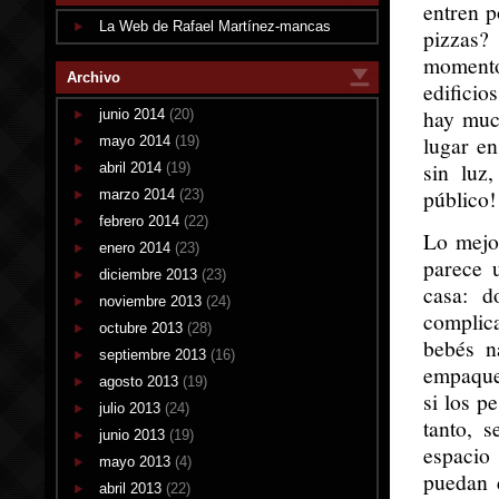
entren p
La Web de Rafael Martínez-mancas
pizzas?
momento
Archivo
edificio
hay muc
junio 2014
(20)
lugar en
mayo 2014
(19)
sin luz
abril 2014
(19)
público!
marzo 2014
(23)
febrero 2014
(22)
Lo mejo
enero 2014
(23)
parece 
diciembre 2013
(23)
casa: d
noviembre 2013
(24)
complica
octubre 2013
(28)
bebés n
septiembre 2013
(16)
empaque
agosto 2013
(19)
si los p
julio 2013
(24)
tanto, 
junio 2013
(19)
espacio
mayo 2013
(4)
puedan d
abril 2013
(22)