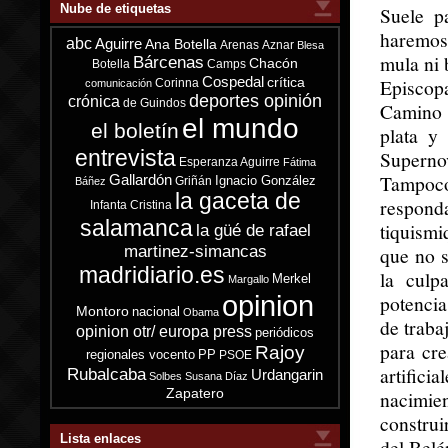
Nube de etiquetas
Suele p
haremos 
abc
Aguirre
Ana Botella
Arenas
Aznar
Blesa
mula ni 
Bárcenas
Chacón
Botella
Camps
Cospedal
Episcop
crítica
Corinna
comunicación
deportes opinión
crónica
de Guindos
Camino 
el mundo
el boletín
plata y 
entrevista
Supernov
Esperanza Aguirre
Fátima
Tampoco
Gallardón
Ignacio González
Griñán
Báñez
la gaceta de
responda
Infanta Cristina
salamanca
tiquismi
la güé de rafael
martinez-simancas
que no s
madridiario.es
la culp
Merkel
Margallo
opinion
potencia
Montoro
nacional
Obama
de traba
opinion otr/ europa press
periódicos
para cre
Rajoy
regionales vocento
PP
PSOE
artific
Rubalcaba
Urdangarin
Solbes
Susana Díaz
Zapatero
nacimie
construi
Lista enlaces
del Belé