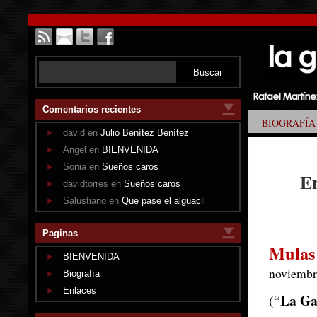
Comentarios recientes
BIOGRAFÍA
david en
Julio Benítez Benítez
Angel en
BIENVENIDA
Sonia en
Sueños caros
En
davidtorres en
Sueños caros
Salustiano en
Que pase el alguacil
Paginas
Mulas 
BIENVENIDA
noviembr
Biografía
Enlaces
La Ga
(“