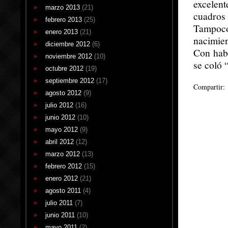
excelent
marzo 2013
(21)
cuadros 
febrero 2013
(25)
Tampoco
enero 2013
(21)
nacimien
diciembre 2012
(6)
Con habe
noviembre 2012
(10)
se coló 
octubre 2012
(19)
septiembre 2012
(17)
Compartir:
agosto 2012
(9)
julio 2012
(16)
junio 2012
(10)
mayo 2012
(9)
abril 2012
(12)
marzo 2012
(13)
febrero 2012
(15)
enero 2012
(21)
agosto 2011
(4)
julio 2011
(7)
junio 2011
(10)
mayo 2011
(2)