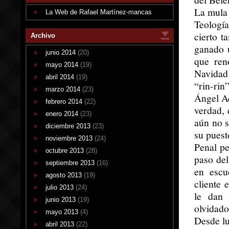
La mula 
La Web de Rafael Martínez-mancas
Teologí
cierto t
Archivo
ganado u
junio 2014
(20)
que ren
mayo 2014
(19)
Navidad 
abril 2014
(19)
“rin-rin
marzo 2014
(23)
Ángel Ac
febrero 2014
(22)
verdad, 
enero 2014
(23)
aún no s
diciembre 2013
(23)
su puest
noviembre 2013
(24)
Penal pe
octubre 2013
(28)
paso del
septiembre 2013
(16)
en escu
agosto 2013
(19)
cliente 
julio 2013
(24)
le dan 
junio 2013
(19)
olvidado
mayo 2013
(4)
Desde lu
abril 2013
(22)