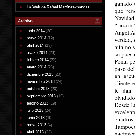
ganado u
La Web de Rafael Martínez-mancas
que ren
Navidad 
Archivo
“rin-rin
Ángel Ac
junio 2014
(20)
verdad, 
mayo 2014
(19)
aún no s
abril 2014
(19)
su puest
marzo 2014
(23)
Penal pe
febrero 2014
(22)
paso del
enero 2014
(23)
en escu
diciembre 2013
(23)
cliente 
noviembre 2013
(24)
le dan 
octubre 2013
(28)
olvidado
septiembre 2013
(16)
Desde lu
agosto 2013
(19)
excelent
julio 2013
(24)
cuadros 
junio 2013
(19)
Tampoco
mayo 2013
(4)
nacimien
abril 2013
(22)