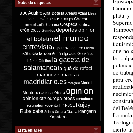
Episcop
Nube de etiquetas
Camino 
abc
Aguirre
Ana Botella
Arenas
Aznar
plata y 
Blesa
Bárcenas
Chacón
Botella
Camps
Supernov
Cospedal
crítica
Corinna
comunicación
Tampoco
deportes opinión
crónica
de Guindos
responda
el mundo
el boletín
tiquismi
entrevista
Esperanza Aguirre
Fátima
que no s
Gallardón
Ignacio González
Griñán
Báñez
la culp
la gaceta de
Infanta Cristina
potencia
salamanca
la güé de rafael
de traba
martinez-simancas
para cre
madridiario.es
Merkel
Margallo
artific
opinion
nacimie
Montoro
nacional
Obama
opinion otr/ europa press
periódicos
construi
Rajoy
regionales vocento
PP
PSOE
del Belé
Rubalcaba
Urdangarin
Solbes
Susana Díaz
La mula 
Zapatero
Teologí
cierto t
Lista enlaces