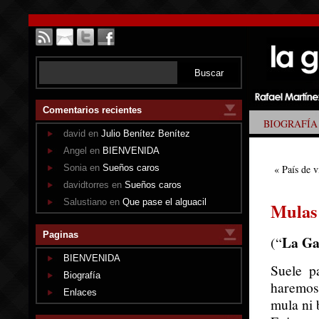
Comentarios recientes
BIOGRAFÍA
david en
Julio Benítez Benítez
Angel en
BIENVENIDA
Sonia en
Sueños caros
«
País de v
davidtorres en
Sueños caros
Salustiano en
Que pase el alguacil
Mulas 
Paginas
La Ga
(“
BIENVENIDA
Suele p
Biografía
haremos 
Enlaces
mula ni 