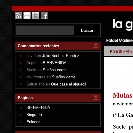
Comentarios recientes
BIOGRAFÍA
david en
Julio Benítez Benítez
Angel en
BIENVENIDA
Sonia en
Sueños caros
davidtorres en
Sueños caros
Salustiano en
Que pase el alguacil
Mulas 
Paginas
noviembr
BIENVENIDA
La Ga
(“
Biografía
Enlaces
Suele p