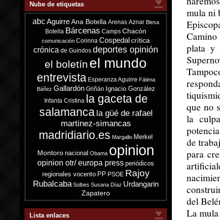
haremos 
Nube de etiquetas
mula ni 
abc
Aguirre
Episcop
Ana Botella
Arenas
Aznar
Blesa
Bárcenas
Chacón
Botella
Camps
Camino 
Cospedal
crítica
Corinna
comunicación
plata y 
deportes opinión
crónica
de Guindos
Supernov
el mundo
el boletín
Tampoco
entrevista
Esperanza Aguirre
Fátima
responda
Gallardón
Ignacio González
Griñán
Báñez
tiquismi
la gaceta de
Infanta Cristina
que no s
salamanca
la güé de rafael
la culp
martinez-simancas
potencia
madridiario.es
Merkel
Margallo
de traba
opinion
para cre
Montoro
nacional
Obama
opinion otr/ europa press
artific
periódicos
Rajoy
regionales vocento
PP
PSOE
nacimie
Rubalcaba
Urdangarin
Solbes
Susana Díaz
construi
Zapatero
del Belé
La mula 
Lista enlaces