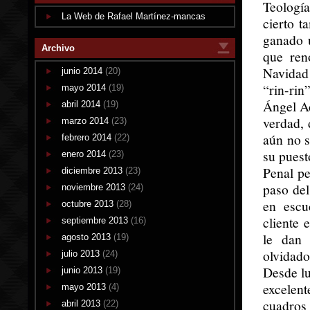
Teologí
La Web de Rafael Martínez-mancas
cierto t
ganado u
Archivo
que ren
Navidad 
junio 2014
(20)
“rin-rin
mayo 2014
(19)
Ángel Ac
abril 2014
(19)
verdad, 
marzo 2014
(23)
aún no s
febrero 2014
(22)
su puest
enero 2014
(23)
Penal pe
diciembre 2013
(23)
paso del
noviembre 2013
(24)
en escu
octubre 2013
(28)
cliente 
septiembre 2013
(16)
le dan 
agosto 2013
(19)
olvidado
julio 2013
(24)
Desde lu
junio 2013
(19)
excelent
mayo 2013
(4)
cuadros 
abril 2013
(22)