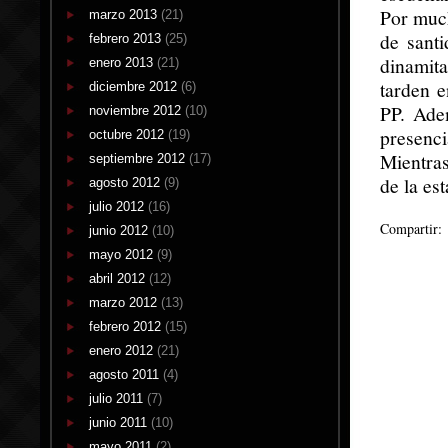
Por much
marzo 2013
(21)
de sant
febrero 2013
(25)
dinamita
enero 2013
(21)
tarden e
diciembre 2012
(6)
PP. Ade
noviembre 2012
(10)
presenc
octubre 2012
(19)
Mientras
septiembre 2012
(17)
de la es
agosto 2012
(9)
julio 2012
(16)
Compartir:
junio 2012
(10)
mayo 2012
(9)
abril 2012
(12)
marzo 2012
(13)
febrero 2012
(15)
enero 2012
(21)
agosto 2011
(4)
julio 2011
(7)
junio 2011
(10)
mayo 2011
(2)