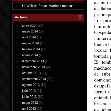
asiento 
La Web de Rafael Martínez-mancas
asaltab
preocupa
Archivo
Los pira
han entr
junio 2014
(20)
Cospeda
mayo 2014
(19)
ininterr
abril 2014
(19)
bien, es
marzo 2014
(23)
locuaz 
febrero 2014
(22)
tomada p
enero 2014
(23)
El temb
diciembre 2013
(23)
machacon
noviembre 2013
(24)
de subr
octubre 2013
(28)
convenc
septiembre 2013
(16)
estupef
agosto 2013
(19)
formó e
julio 2013
(24)
entendid
junio 2013
(19)
brisca 
mayo 2013
(4)
escuchan
abril 2013
(22)