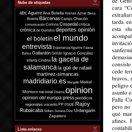
de Géno
Nube de etiquetas
cara “C
abc
Aguirre
extrañar
Ana Botella
Arenas
Aznar
Blesa
Bárcenas
Chacón
Botella
Camps
tarda en
Cospedal
crítica
Corinna
comunicación
esta sh
deportes opinión
crónica
de Guindos
acompaña
el mundo
el boletín
invitaci
entrevista
Esperanza Aguirre
Fátima
sanferm
Gallardón
Ignacio González
Griñán
Báñez
demasia
la gaceta de
Infanta Cristina
consiste
salamanca
la güé de rafael
cede ter
martinez-simancas
bravos, 
madridiario.es
Merkel
Margallo
peligro 
opinion
asunto e
Montoro
nacional
Obama
opinion otr/ europa press
Falla C
periódicos
Rajoy
regionales vocento
PP
PSOE
pero no 
Rubalcaba
Urdangarin
Solbes
Susana Díaz
qué man
Zapatero
afines.
contabi
Lista enlaces