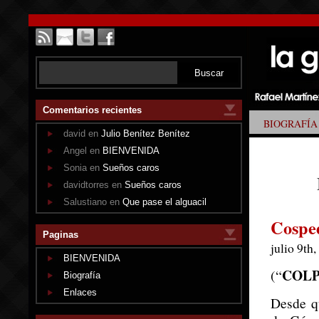
Comentarios recientes
BIOGRAFÍA
david en
Julio Benítez Benítez
Angel en
BIENVENIDA
Sonia en
Sueños caros
davidtorres en
Sueños caros
Salustiano en
Que pase el alguacil
Cospe
Paginas
julio 9th
BIENVENIDA
COLP
(“
Biografía
Enlaces
Desde q