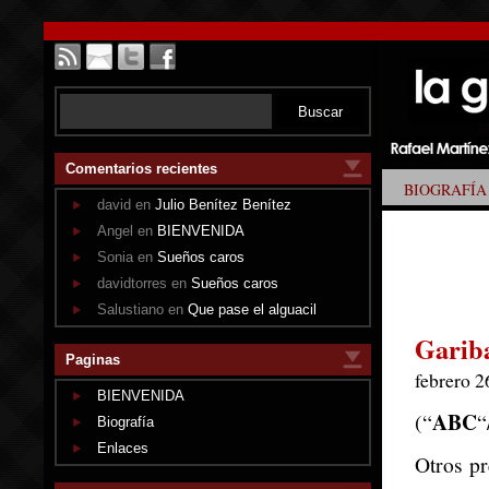
Comentarios recientes
BIOGRAFÍA
david en
Julio Benítez Benítez
Angel en
BIENVENIDA
Sonia en
Sueños caros
davidtorres en
Sueños caros
Salustiano en
Que pase el alguacil
Gariba
Paginas
febrero 2
BIENVENIDA
ABC
(“
“
Biografía
Enlaces
Otros pr