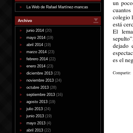
un poco
La Web de Rafael Martínez-mancas
cuantos
colegio 
Archivo
está cer
El lema
junio 2014
(20)
sepulto”
mayo 2014
(19)
dejado 
abril 2014
(19)
espectac
marzo 2014
(23)
es el ne
febrero 2014
(22)
enero 2014
(23)
Compartir:
diciembre 2013
(23)
noviembre 2013
(24)
octubre 2013
(28)
septiembre 2013
(16)
agosto 2013
(19)
julio 2013
(24)
junio 2013
(19)
mayo 2013
(4)
abril 2013
(22)