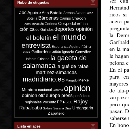
ser cun
Nube de etiquetas
Hernánd
abc
Aguirre
ricos si
Ana Botella
Arenas
Aznar
Blesa
Bárcenas
Chacón
Botella
Camps
acera p
Cospedal
crítica
Corinna
comunicación
pregunta
deportes opinión
crónica
de Guindos
la Deme
el mundo
el boletín
Garibald
entrevista
Esperanza Aguirre
Fátima
en la ma
Gallardón
Ignacio González
Griñán
Báñez
le hagan
la gaceta de
Infanta Cristina
pelona c
salamanca
la güé de rafael
En el pa
martinez-simancas
para en
madridiario.es
Merkel
Margallo
mayores
opinion
de ala-
Montoro
nacional
Obama
opinion otr/ europa press
zarpazo
periódicos
Rajoy
regionales vocento
PP
PSOE
pero qu
Rubalcaba
Urdangarin
Solbes
Susana Díaz
pasar. D
Zapatero
saberse 
En honor
Lista enlaces