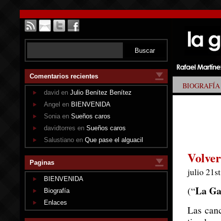
Comentarios recientes
BIOGRAFÍA
david en
Julio Benítez Benítez
Angel en
BIENVENIDA
Sonia en
Sueños caros
davidtorres en
Sueños caros
Salustiano en
Que pase el alguacil
Volver
Paginas
julio 21s
BIENVENIDA
La Ga
(“
Biografía
Enlaces
Las canc