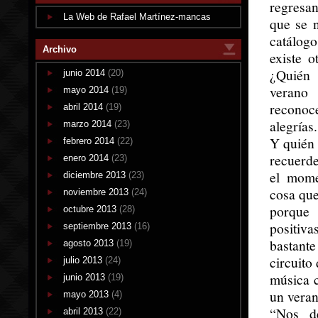
regresan
La Web de Rafael Martínez-mancas
que se 
catálog
Archivo
existe 
¿Quién 
junio 2014
(20)
verano 
mayo 2014
(19)
recono
abril 2014
(19)
alegrías.
marzo 2014
(23)
Y quién 
febrero 2014
(22)
recuerde
enero 2014
(23)
el mome
diciembre 2013
(23)
cosa que
noviembre 2013
(24)
porque 
octubre 2013
(28)
positiva
septiembre 2013
(16)
bastante
agosto 2013
(19)
circuito
julio 2013
(24)
música c
junio 2013
(19)
un veran
mayo 2013
(4)
“Nos d
abril 2013
(22)