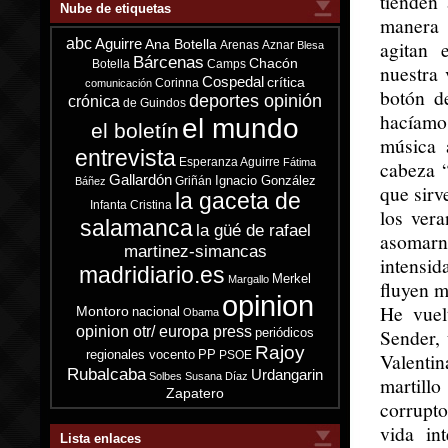
tienden
Nube de etiquetas
manera 
abc
Aguirre
agitan 
Ana Botella
Arenas
Aznar
Blesa
Bárcenas
Chacón
Botella
Camps
nuestra 
Cospedal
crítica
Corinna
comunicación
botón d
deportes opinión
crónica
de Guindos
hacíamos
el mundo
el boletín
música 
entrevista
Esperanza Aguirre
Fátima
cabeza “
Gallardón
Ignacio González
Griñán
Báñez
que sirv
la gaceta de
Infanta Cristina
los ver
salamanca
la güé de rafael
asomarno
martinez-simancas
intensid
madridiario.es
Merkel
Margallo
fluyen m
opinion
He vuel
Montoro
nacional
Obama
opinion otr/ europa press
Sender,
periódicos
Rajoy
regionales vocento
PP
PSOE
Valenti
Rubalcaba
Urdangarin
Solbes
Susana Díaz
martill
Zapatero
corrupto
vida in
Lista enlaces