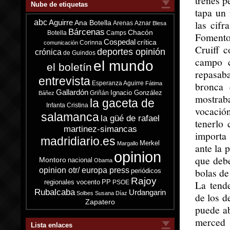
trenes p
Nube de etiquetas
tapa un 
abc
las cifr
Aguirre
Ana Botella
Arenas
Aznar
Blesa
Bárcenas
Chacón
Botella
Camps
Fomento
Cospedal
crítica
Corinna
comunicación
Cruiff c
deportes opinión
crónica
de Guindos
campo c
el mundo
el boletín
repasaba
entrevista
Esperanza Aguirre
bronca 
Fátima
Gallardón
Ignacio González
Griñán
Báñez
mostrab
la gaceta de
Infanta Cristina
vocación
salamanca
la güé de rafael
tenerlo
martinez-simancas
importa
madridiario.es
Merkel
Margallo
ante la 
opinion
que deb
Montoro
nacional
Obama
opinion otr/ europa press
bolas de
periódicos
Rajoy
regionales vocento
PP
La tend
PSOE
Rubalcaba
Urdangarin
Solbes
Susana Díaz
de los d
Zapatero
puede ab
merced 
Lista enlaces