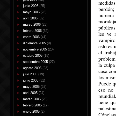
medidas
junio 2006
(25)
perdón;
mayo 2006
(28)
hubiera 
abril 2006
(32)
moraleja
marzo 2006
(29)
públicas
febrero 2006
(32)
les ve 
enero 2006
(41)
vampiro
diciembre 2005
(9)
esto es 
noviembre 2005
(20)
el trab
octubre 2005
(18)
problema
septiembre 2005
(27)
la culpa
agosto 2005
(23)
casa con
julio 2005
(19)
los mism
junio 2005
(31)
Puede q
mayo 2005
(25)
eso no 
abril 2005
(24)
mundial.
marzo 2005
(26)
tiene q
febrero 2005
(17)
palesti
enero 2005
(2)
Cónclav