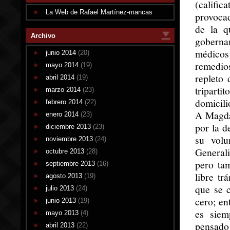
(califi
La Web de Rafael Martínez-mancas
provocad
de la q
Archivo
gobernam
médicos
junio 2014
(20)
remedios
mayo 2014
(19)
repleto
abril 2014
(19)
tripart
marzo 2014
(23)
domicili
febrero 2014
(22)
A Magdal
enero 2014
(23)
por la d
diciembre 2013
(23)
su volu
noviembre 2013
(24)
Generali
octubre 2013
(28)
pero ta
septiembre 2013
(16)
libre tr
agosto 2013
(19)
que se 
julio 2013
(24)
cero; en
junio 2013
(19)
es siem
mayo 2013
(4)
pensado 
abril 2013
(22)