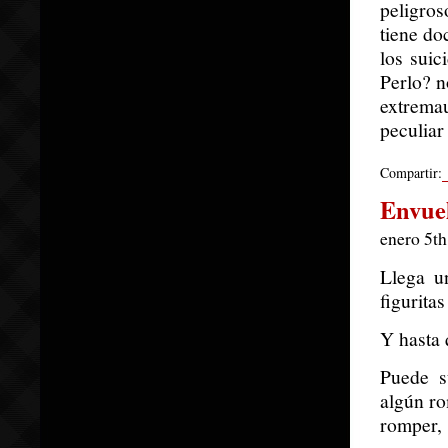
peligros
tiene do
los suic
Perlo? n
extrema
peculiar
Compartir:
Envuel
enero 5th
Llega u
figuritas
Y hasta 
Puede s
algún ro
romper, 