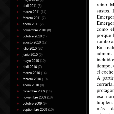
reino, M
abril 2011
(3)
sustos.
marzo 2011
(14)
Emergen
febrero 2011
(7)
Emergen
enero 2011
(2)
como el
noviembre 2010
(8)
porque l
octubre 2010
(4)
rumbo a 
agosto 2010
(12)
En real
julio 2010
(20)
adminis
junio 2010
(9)
incluid
mayo 2010
(10)
tiempo, 
abril 2010
(7)
el coche
marzo 2010
(14)
A parti
febrero 2010
(10)
cerrarla
enero 2010
(9)
protagon
diciembre 2009
(14)
esa nor
noviembre 2009
(18)
tutiplén
octubre 2009
(9)
más de
septiembre 2009
(10)