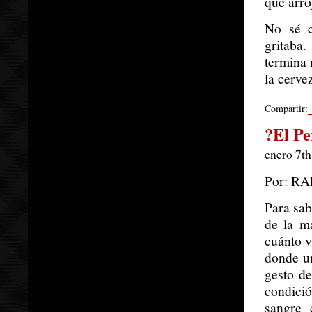
que arro
No sé c
gritaba.
termina 
la cerve
Compartir:
?El Pe
enero 7th
Por: R
Para sab
de la m
cuánto v
donde un
gesto d
condici
sangre 