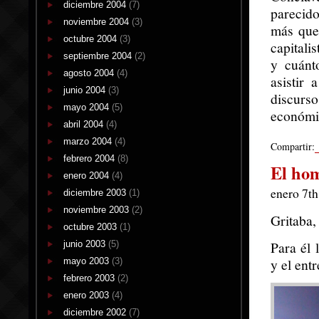
diciembre 2004
(7)
parecido
noviembre 2004
(3)
más que 
octubre 2004
(3)
capitali
septiembre 2004
(2)
y cuánt
agosto 2004
(4)
asistir 
junio 2004
(3)
discurs
mayo 2004
(5)
económic
abril 2004
(4)
marzo 2004
(4)
Compartir:
febrero 2004
(8)
El hom
enero 2004
(4)
enero 7th
diciembre 2003
(1)
noviembre 2003
(2)
Gritaba, 
octubre 2003
(1)
Para él 
junio 2003
(5)
y el ent
mayo 2003
(3)
febrero 2003
(2)
enero 2003
(4)
diciembre 2002
(7)