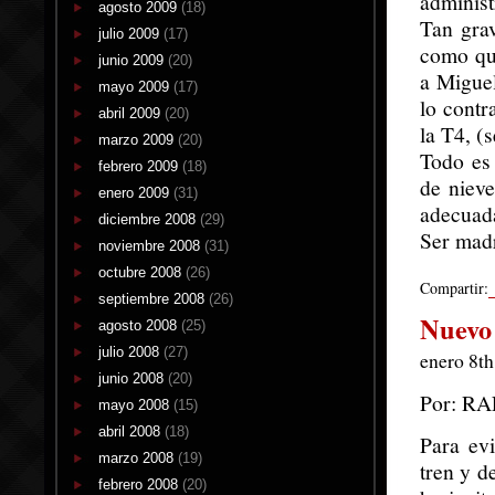
administ
agosto 2009
(18)
Tan gra
julio 2009
(17)
como que
junio 2009
(20)
a Miguel
mayo 2009
(17)
lo contr
abril 2009
(20)
la T4, (
marzo 2009
(20)
Todo es
febrero 2009
(18)
de nieve
enero 2009
(31)
adecuada
diciembre 2008
(29)
Ser madr
noviembre 2008
(31)
octubre 2008
(26)
Compartir:
septiembre 2008
(26)
Nuevo 
agosto 2008
(25)
julio 2008
(27)
enero 8th
junio 2008
(20)
Por: R
mayo 2008
(15)
abril 2008
(18)
Para evi
marzo 2008
(19)
tren y d
febrero 2008
(20)