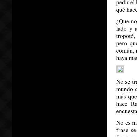
pedir el
qué hace
¿Que no?
lado y a
tropotó,
pero qu
común, n
haya mat
No se tr
mundo c
más que
hace Ra
encuesta
No es ma
frase s
forma a 