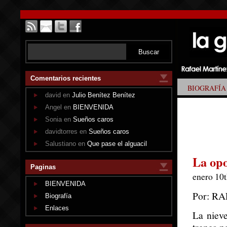
Comentarios recientes
BIOGRAFÍA
david en
Julio Benítez Benítez
Angel en
BIENVENIDA
Sonia en
Sueños caros
davidtorres en
Sueños caros
Salustiano en
Que pase el alguacil
La opo
Paginas
enero 10t
BIENVENIDA
Por: R
Biografía
Enlaces
La nieve