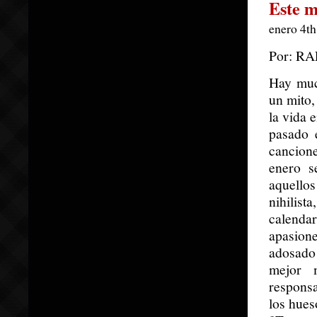
Este m
enero 4th
Por: R
Hay muc
un mito,
la vida 
pasado 
cancion
enero s
aquello
nihilist
calenda
apasione
adosado 
mejor 
responsa
los hues