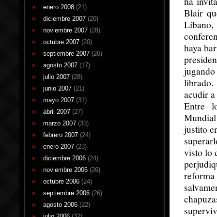
ha invit
enero 2008
(21)
Blair q
diciembre 2007
(20)
Líbano,
noviembre 2007
(28)
confere
octubre 2007
(20)
haya bar
septiembre 2007
(26)
presiden
agosto 2007
(17)
jugando
julio 2007
(28)
librado.
junio 2007
(21)
acudir a
mayo 2007
(31)
Entre l
abril 2007
(27)
Mundial
marzo 2007
(33)
justito 
febrero 2007
(24)
superarl
enero 2007
(23)
visto lo
diciembre 2006
(24)
perjudi
noviembre 2006
(26)
reforma
octubre 2006
(24)
salvame
septiembre 2006
(26)
chapuz
agosto 2006
(22)
supervi
julio 2006
(32)