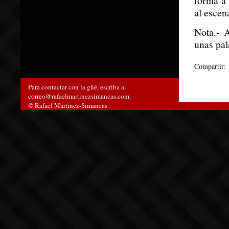
al escen
Nota.- 
unas pal
Compartir:
Para contactar con la güé, escriba a:
correo@rafaelmartinezsimancas.com
© Rafael Martinez-Simancas