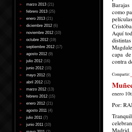
Barajas
marzo 2013
(21)
como par
febrero 2013
(25)
película
enero 2013
(21)
Cristóba
diciembre 2012
(6)
Aquí tod
noviembre 2012
(10)
distint
octubre 2012
(19)
Magdalen
septiembre 2012
(17)
capa de
agosto 2012
(9)
contra d
julio 2012
(16)
junio 2012
(10)
Compartir:
mayo 2012
(9)
abril 2012
(12)
Muñec
marzo 2012
(13)
enero 10t
febrero 2012
(15)
Por: R
enero 2012
(21)
agosto 2011
(4)
Tranqui
julio 2011
(7)
celebran
junio 2011
(10)
Madrid. 
mayo 2011
(2)