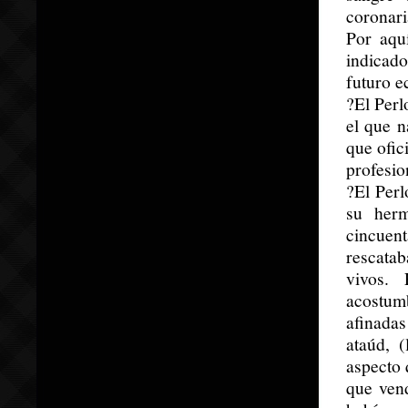
coronari
Por aqu
indicad
futuro e
?El Perl
el que n
que ofic
profesio
?El Perl
su herm
cincuent
rescatab
vivos.
acostum
afinadas
ataúd, 
aspecto 
que ven