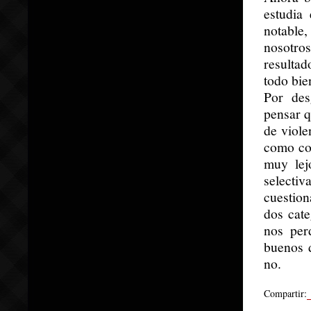
estudia
notable
nosotro
resultad
todo bie
Por des
pensar q
de viole
como con
muy lej
select
cuestion
dos cat
nos per
buenos 
no.
Compartir: