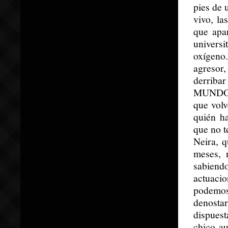
pies de 
vivo, la
que apar
universi
oxígeno
agresor,
derribar
MUNDO, 
que volv
quién h
que no t
Neira, q
meses, 
sabiend
actuacio
podemos 
denostar
dispuest
chico au