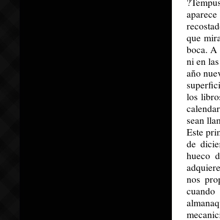
?Tempus
aparece
recosta
que mira
boca. A 
ni en la
año nuev
superfic
los libr
calendar
sean lla
Este pr
de dici
hueco d
adquiere
nos pro
cuando
almanaq
mecanic