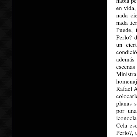
había pe
en vida,
nada cie
nada tie
Puede, 
Perlo? 
un cier
condició
además u
escenas
Ministra
homenaj
Rafael A
colocar
planas 
por una
iconocla
Cela esc
Perlo?,