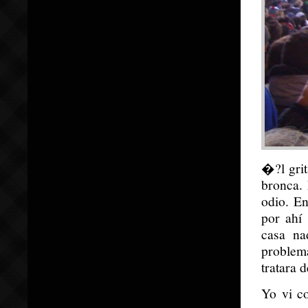
�?l gri
bronca. 
odio. En
por ahí
casa na
problema
tratara 
Yo vi c