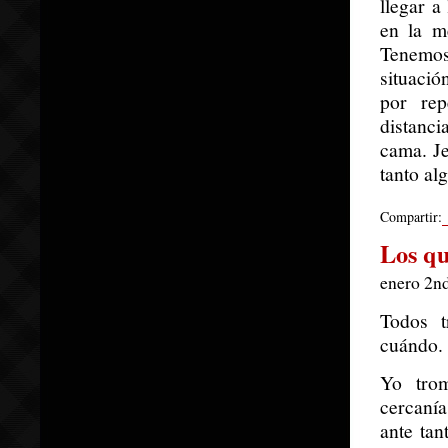
llegar a
en la m
Tenemos
situació
por rep
distanci
cama. Je
tanto al
Compartir:
Los q
enero 2n
Todos t
cuándo.
Yo trom
cercanía
ante tan