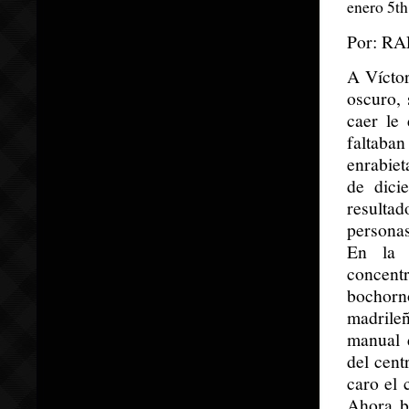
enero 5th
Por: R
A Víctor
oscuro, 
caer le
faltaba
enrabiet
de dici
resulta
personas
En la 
concent
bochorn
madrile
manual d
del cent
caro el 
Ahora bi