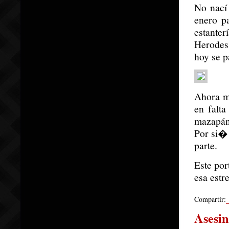
No nací 
enero p
estante
Herodes,
hoy se p
Ahora m
en falta
mazapán
Por si� 
parte.
Este por
esa estre
Compartir:
Asesin