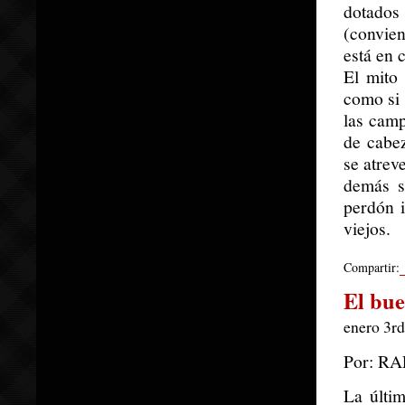
dotados
(convien
está en c
El mito 
como si 
las cam
de cabez
se atrev
demás s
perdón i
viejos.
Compartir:
El bue
enero 3rd
Por: R
La últi