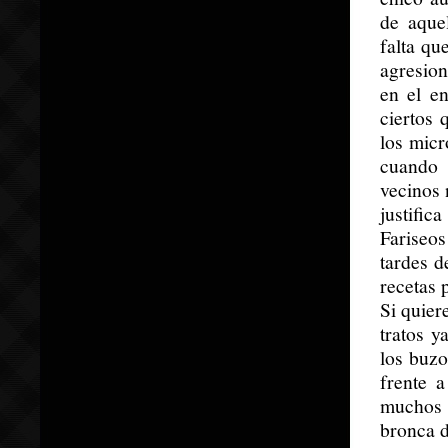
de aque
falta qu
agresion
en el en
ciertos 
los micr
cuando 
vecinos 
justific
Fariseo
tardes d
recetas 
Si quier
tratos y
los buzo
frente a
muchos t
bronca d