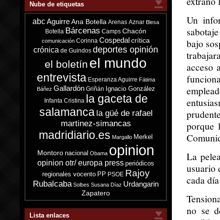
extraño 
Nube de etiquetas
Un info
abc
Aguirre
Ana Botella
Arenas
Aznar
Blesa
sabotaje
Bárcenas
Chacón
Botella
Camps
Cospedal
crítica
bajo sos
Corinna
comunicación
deportes opinión
crónica
de Guindos
trabaja
el mundo
el boletín
acceso a
entrevista
funciona
Esperanza Aguirre
Fátima
empleado
Gallardón
Ignacio González
Griñán
Báñez
la gaceta de
entusia
Infanta Cristina
salamanca
prudente
la güé de rafael
martinez-simancas
porque 
madridiario.es
Comunida
Merkel
Margallo
opinion
Montoro
nacional
La pelea
Obama
opinion otr/ europa press
periódicos
usuario 
Rajoy
regionales vocento
PP
PSOE
cada día
Rubalcaba
Urdangarin
Solbes
Susana Díaz
Zapatero
Tensiona
no se d
Lista enlaces