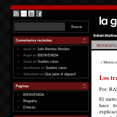
Comentarios recientes
BIOGRAFÍA
david en
Julio Benítez Benítez
Angel en
BIENVENIDA
Sonia en
Sueños caros
«
Misión e
davidtorres en
Sueños caros
Salustiano en
Que pase el alguacil
Los tr
Paginas
Por: R
BIENVENIDA
El metr
Biografía
hace tr
Enlaces
explicac