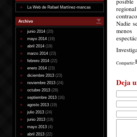
posible
regiona
La Web de Rafael Martínez-mancas
contraco
Archivo
Nadie s
menos 
junio 2014
(20)
espectác
mayo 2014
(19)
abril 2014
(19)
Investig
marzo 2014
(23)
febrero 2014
(22)
Compartir:
enero 2014
(23)
diciembre 2013
(23)
Deja u
noviembre 2013
(24)
octubre 2013
(28)
septiembre 2013
(16)
agosto 2013
(19)
julio 2013
(24)
junio 2013
(19)
mayo 2013
(4)
abril 2013
(22)