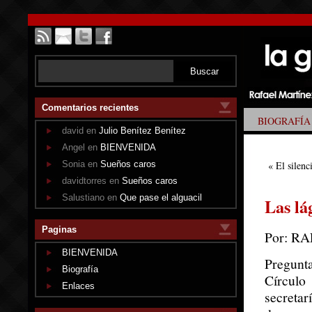
Comentarios recientes
BIOGRAFÍA
david en
Julio Benítez Benítez
Angel en
BIENVENIDA
Sonia en
Sueños caros
«
El silenc
davidtorres en
Sueños caros
Salustiano en
Que pase el alguacil
Las lá
Paginas
Por: R
BIENVENIDA
Pregunt
Biografía
Círculo
Enlaces
secreta