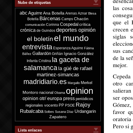
desencan
Nube de etiquetas
las cos
abc
Aguirre
Ana Botella
consegui
Arenas
Aznar
Blesa
Bárcenas
Chacón
Botella
Camps
que el 
Cospedal
crítica
Corinna
comunicación
crecen e
deportes opinión
crónica
de Guindos
siglas 
el mundo
el boletín
eleccion
entrevista
Esperanza Aguirre
Fátima
sus can
Gallardón
Ignacio González
Griñán
Báñez
de la se
la gaceta de
Infanta Cristina
mejor.
salamanca
la güé de rafael
martinez-simancas
Cepeda 
madridiario.es
otro ca
Merkel
Margallo
opinion
salieran
Montoro
nacional
Obama
ser opos
opinion otr/ europa press
periódicos
Gómez, y
Rajoy
regionales vocento
PP
PSOE
favor q
Rubalcaba
Urdangarin
Solbes
Susana Díaz
Zapatero
oratoria
Pero si 
Lista enlaces