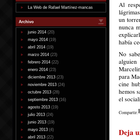
Al resp
La Web de Rafael Martínez-mancas
lágrimas
un torre
Archivo
nunca m
junio 2014
(20)
explicar
mayo 2014
(19)
había ce
abril 2014
(19)
No sabe
marzo 2014
(23)
alguien
febrero 2014
(22)
Marcelin
enero 2014
(23)
para Mad
diciembre 2013
(23)
cine hu
noviembre 2013
(24)
hemos sa
octubre 2013
(28)
el socia
septiembre 2013
(16)
agosto 2013
(19)
Compartir:
julio 2013
(24)
junio 2013
(19)
Deja u
mayo 2013
(4)
abril 2013
(22)