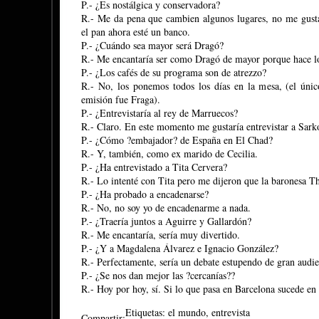
P.- ¿Es nostálgica y conservadora?
R.- Me da pena que cambien algunos lugares, no me gus
el pan ahora esté un banco.
P.- ¿Cuándo sea mayor será Dragó?
R.- Me encantaría ser como Dragó de mayor porque hace lo
P.- ¿Los cafés de su programa son de atrezzo?
R.- No, los ponemos todos los días en la mesa, (el úni
emisión fue Fraga).
P.- ¿Entrevistaría al rey de Marruecos?
R.- Claro. En este momento me gustaría entrevistar a Sark
P.- ¿Cómo ?embajador? de España en El Chad?
R.- Y, también, como ex marido de Cecilia.
P.- ¿Ha entrevistado a Tita Cervera?
R.- Lo intenté con Tita pero me dijeron que la baronesa T
P.- ¿Ha probado a encadenarse?
R.- No, no soy yo de encadenarme a nada.
P.- ¿Traería juntos a Aguirre y Gallardón?
R.- Me encantaría, sería muy divertido.
P.- ¿Y a Magdalena Álvarez e Ignacio González?
R.- Perfectamente, sería un debate estupendo de gran audie
P.- ¿Se nos dan mejor las ?cercanías??
R.- Hoy por hoy, sí. Si lo que pasa en Barcelona sucede en
Etiquetas:
el mundo
,
entrevista
Compartir: