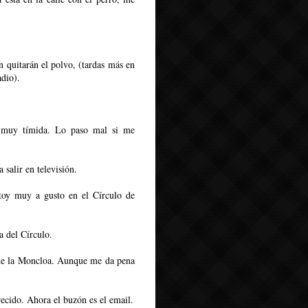
 quitarán el polvo, (tardas más en
adio).
y muy tímida. Lo paso mal si me
 salir en televisión.
toy muy a gusto en el Círculo de
a del Círculo.
 de la Moncloa. Aunque me da pena
recido. Ahora el buzón es el email.