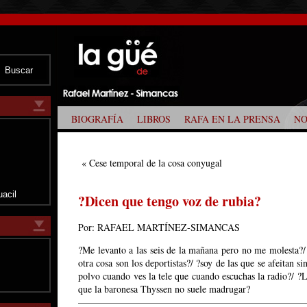
BIOGRAFÍA
LIBROS
RAFA EN LA PRENSA
NO
z
«
Cese temporal de la cosa conyugal
uacil
?Dicen que tengo voz de rubia?
Por: RAFAEL MARTÍNEZ-SIMANCAS
?Me levanto a las seis de la mañana pero no me molesta?/
otra cosa son los deportistas?/ ?soy de las que se afeitan s
polvo cuando ves la tele que cuando escuchas la radio?/ ?
que la baronesa Thyssen no suele madrugar?
———————————————————————