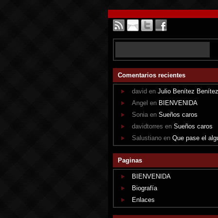
Comentarios recientes
david en
Julio Benítez Beníte
Angel en
BIENVENIDA
Sonia en
Sueños caros
davidtorres en
Sueños caros
Salustiano en
Que pase el alg
Paginas
BIENVENIDA
Biografía
Enlaces