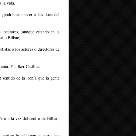
 la vida.
 ¡podría amanecer a las doce del
 locutores, (aunque estando en la
adio Bilbao).
tistas o los actores o directores de
rama. Y a Iker Casillas.
n sentido de la ironía que la gente
ero a la vez del centro de Bilbao,
está en la calle con el perro, me