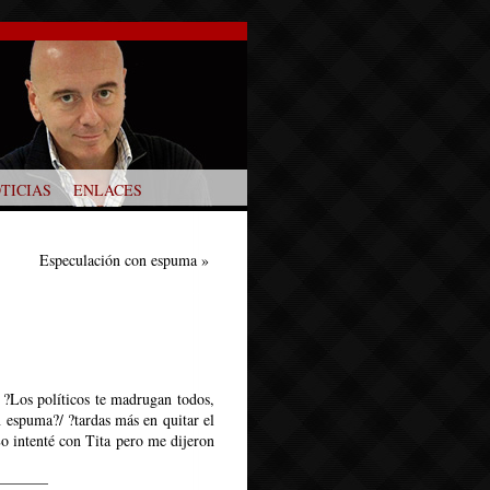
TICIAS
ENLACES
Especulación con espuma
»
 ?Los políticos te madrugan todos,
in espuma?/ ?tardas más en quitar el
Lo intenté con Tita pero me dijeron
————