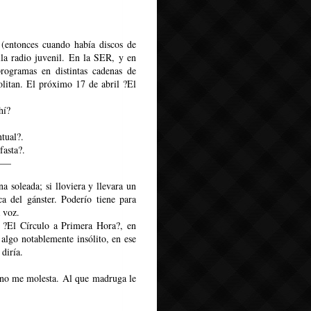
 (entonces cuando había discos de
lla radio juvenil. En la SER, y en
rogramas en distintas cadenas de
litan. El próximo 17 de abril ?El
hí?
ntual?.
fasta?.
——
 soleada; si lloviera y llevara un
ca del gánster. Poderío tiene para
 voz.
a ?El Círculo a Primera Hora?, en
 algo notablemente insólito, en ese
diría.
no me molesta. Al que madruga le