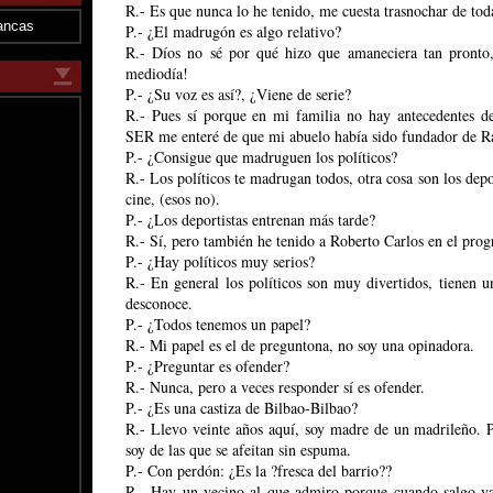
R.- Es que nunca lo he tenido, me cuesta trasnochar de toda
ancas
P.- ¿El madrugón es algo relativo?
R.- Díos no sé por qué hizo que amaneciera tan pronto,
mediodía!
P.- ¿Su voz es así?, ¿Viene de serie?
R.- Pues sí porque en mi familia no hay antecedentes de
SER me enteré de que mi abuelo había sido fundador de R
P.- ¿Consigue que madruguen los políticos?
R.- Los políticos te madrugan todos, otra cosa son los depor
cine, (esos no).
P.- ¿Los deportistas entrenan más tarde?
R.- Sí, pero también he tenido a Roberto Carlos en el prog
P.- ¿Hay políticos muy serios?
R.- En general los políticos son muy divertidos, tienen u
desconoce.
P.- ¿Todos tenemos un papel?
R.- Mi papel es el de preguntona, no soy una opinadora.
P.- ¿Preguntar es ofender?
R.- Nunca, pero a veces responder sí es ofender.
P.- ¿Es una castiza de Bilbao-Bilbao?
R.- Llevo veinte años aquí, soy madre de un madrileño. P
soy de las que se afeitan sin espuma.
P.- Con perdón: ¿Es la ?fresca del barrio??
R.- Hay un vecino al que admiro porque cuando salgo ya 