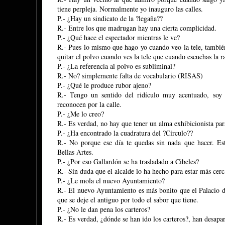
tiene perpleja. Normalmente yo inauguro las calles.
P.- ¿Hay un sindicato de la ?legaña??
R.- Entre los que madrugan hay una cierta complicidad.
P.- ¿Qué hace el espectador mientras le ve?
R.- Pues lo mismo que hago yo cuando veo la tele, también
quitar el polvo cuando ves la tele que cuando escuchas la r
P.- ¿La referencia al polvo es subliminal?
R.- No? simplemente falta de vocabulario (RISAS)
P.- ¿Qué le produce rubor ajeno?
R.- Tengo un sentido del ridículo muy acentuado, so
reconocen por la calle.
P.- ¿Me lo creo?
R.- Es verdad, no hay que tener un alma exhibicionista para
P.- ¿Ha encontrado la cuadratura del ?Círculo??
R.- No porque ese día te quedas sin nada que hacer. Es
Bellas Artes.
P.- ¿Por eso Gallardón se ha trasladado a Cibeles?
R.- Sin duda que el alcalde lo ha hecho para estar más cerc
P.- ¿Le mola el nuevo Ayuntamiento?
R.- El nuevo Ayuntamiento es más bonito que el Palacio
que se deje el antiguo por todo el sabor que tiene.
P.- ¿No le dan pena los carteros?
R.- Es verdad, ¿dónde se han ido los carteros?, han desapa