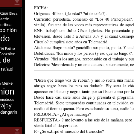
FICHA:
Orígenes: Bilbao, (¿la edad? ?ni de coña?).
Aznar
Blesa
Currículo: periodista, comenzó en ?Los 40 Principales?,
acón
vinilo), fue una de las voces más representativas de aque
crítica
opinión
RNE, trabajó con Julio César Iglesias. Ha presentado p
televisión, desde Tele 5 a Antena 3Tv y el canal Cosmopo
ndo
Círculo? cumplirá siete años en Telemadrid.
Aficiones: ?hago punto? ganchillo no: punto, punto. Y taic
rre
Fátima
Debilidades: ?los niños y los perros (y eso que no tengo)?.
González
Virtudes: ?fiel a los amigos, responsable en el trabajo y pu
a de
Defectos: ?desordenada y un ama de casa, sinceramente, ne
 rafael
———————————————————————
s
?Dicen que tengo voz de rubia?, y me lo suelta una mañana
Merkel
o
abrigo negro hasta los pies no dudaría: Ely sería la chi
nion
aparecer en blanco y negro, tanto por su físico como por la
Desde hace casi siete años dirige y presenta el program
eriódicos
Telemadrid. Siete temporadas continuadas en televisión es
ajoy
medio el tiempo quema. Pero escuchando su tono, nadie lo 
dangarin
PREGUNTA.- ¿Al que madruga?
RESPUESTA.- ? me levanto a las seis de la mañana pero 
sienta fatal el despertador.
P.- ¿Se extirpó el músculo del trasnoche?