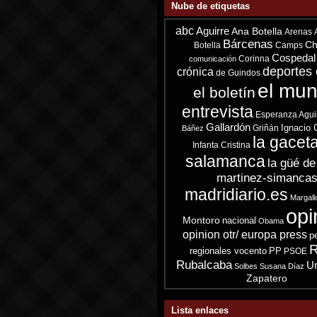
Nube de etiquetas
abc
Aguirre
Ana Botella
Arenas
Bárcenas
Ch
Botella
Camps
Cospedal
Corinna
comunicación
deportes 
crónica
de Guindos
el mu
el boletín
entrevista
Esperanza Agui
Gallardón
Ignacio 
Griñán
Báñez
la gacet
Infanta Cristina
salamanca
la güé de
martinez-simanca
madridiario.es
Margall
opi
Montoro
nacional
Obama
opinion otr/ europa press
p
R
regionales vocento
PP
PSOE
Rubalcaba
Ur
Solbes
Susana Díaz
Zapatero
Lista enlaces