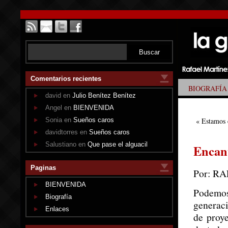
Comentarios recientes
BIOGRAFÍA
david en
Julio Benítez Benítez
Angel en
BIENVENIDA
Sonia en
Sueños caros
«
Estamos
davidtorres en
Sueños caros
Salustiano en
Que pase el alguacil
Encant
Paginas
Por: R
BIENVENIDA
Podemos
Biografía
generaci
Enlaces
de proy