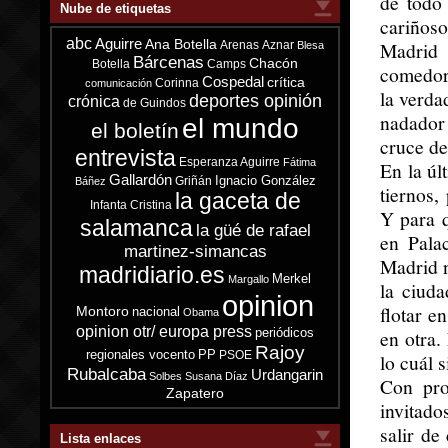
de todo
Nube de etiquetas
cariños
abc
Aguirre
Ana Botella
Madrid 
Arenas
Aznar
Blesa
Bárcenas
Chacón
Botella
Camps
comedor 
Cospedal
crítica
Corinna
comunicación
la verda
deportes opinión
crónica
de Guindos
nadador
el mundo
el boletín
cruce de
entrevista
Esperanza Aguirre
Fátima
En la úl
Gallardón
Ignacio González
Griñán
Báñez
tiernos,
la gaceta de
Infanta Cristina
Y para q
salamanca
la güé de rafael
en Pala
martinez-simancas
Madrid n
madridiario.es
Merkel
Margallo
la ciuda
opinion
flotar e
Montoro
nacional
Obama
opinion otr/ europa press
periódicos
en otra.
Rajoy
regionales vocento
PP
PSOE
lo cuál 
Rubalcaba
Urdangarin
Solbes
Susana Díaz
Con pro
Zapatero
invitad
salir de
Lista enlaces