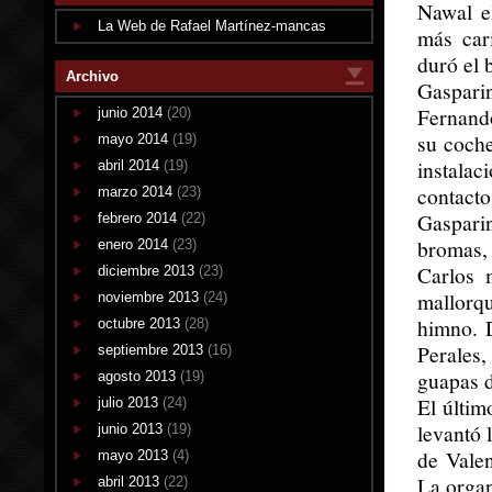
Nawal e
La Web de Rafael Martínez-mancas
más car
duró el 
Archivo
Gasparin
Fernando
junio 2014
(20)
su coche
mayo 2014
(19)
instala
abril 2014
(19)
contacto
marzo 2014
(23)
Gaspari
febrero 2014
(22)
bromas,
enero 2014
(23)
Carlos 
diciembre 2013
(23)
mallorq
noviembre 2013
(24)
himno. 
octubre 2013
(28)
Perales,
septiembre 2013
(16)
guapas d
agosto 2013
(19)
El últim
julio 2013
(24)
levantó 
junio 2013
(19)
de Valen
mayo 2013
(4)
La organ
abril 2013
(22)