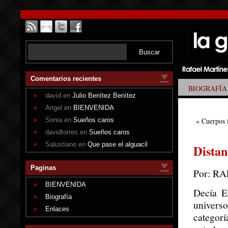
Comentarios recientes
BIOGRAFÍA
david en
Julio Benítez Benítez
Angel en
BIENVENIDA
Sonia en
Sueños caros
«
Cuerpos 
davidtorres en
Sueños caros
Salustiano en
Que pase el alguacil
Distan
Paginas
Por: R
BIENVENIDA
Decía E
Biografía
univers
Enlaces
categorí