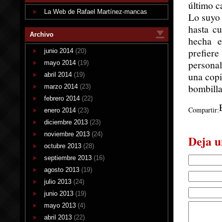
último c
La Web de Rafael Martínez-mancas
Lo suyo 
hasta c
Archivo
hecha e
prefier
junio 2014
(20)
persona
mayo 2014
(19)
una copi
abril 2014
(19)
bombilla
marzo 2014
(23)
febrero 2014
(22)
Compartir:
enero 2014
(23)
diciembre 2013
(23)
noviembre 2013
(24)
Deja u
octubre 2013
(28)
septiembre 2013
(16)
agosto 2013
(19)
julio 2013
(24)
junio 2013
(19)
mayo 2013
(4)
abril 2013
(22)