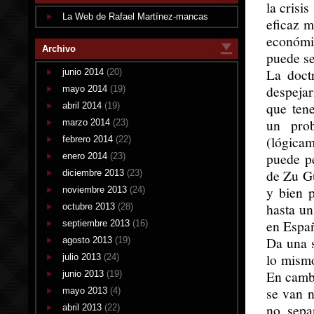
la crisi
La Web de Rafael Martínez-mancas
eficaz m
económi
Archivo
puede se
La doct
junio 2014
(20)
despejar
mayo 2014
(19)
que ten
abril 2014
(19)
un pro
marzo 2014
(23)
(lógicam
febrero 2014
(22)
puede pe
enero 2014
(23)
de Zu Gu
diciembre 2013
(23)
y bien 
noviembre 2013
(24)
hasta un
octubre 2013
(28)
en Espa
septiembre 2013
(16)
Da una 
agosto 2013
(19)
lo mismo
julio 2013
(24)
En cambi
junio 2013
(19)
se van n
mayo 2013
(4)
no sepa
abril 2013
(22)