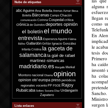
las que
Nube de etiquetas
alguna 
abc
Aguirre
Ana Botella
esfuerzo
Arenas
Aznar
Blesa
Bárcenas
Chacón
Botella
Camps
llegan r
Cospedal
crítica
Corinna
comunicación
como un
deportes opinión
crónica
de Guindos
Telefunk
el mundo
el boletín
En Alem
entrevista
Esperanza Aguirre
Fátima
implicad
Gallardón
Ignacio González
Griñán
Báñez
le acaba
la gaceta de
Infanta Cristina
tesis do
salamanca
la güé de rafael
Primero 
martinez-simancas
ha caído
madridiario.es
Merkel
Margallo
inventó 
opinion
ha cola
Montoro
nacional
Obama
opinion otr/ europa press
periódicos
acompañ
Rajoy
regionales vocento
PP
PSOE
pretend
Rubalcaba
Urdangarin
Solbes
Susana Díaz
Sancho.
Zapatero
Ministr
surgen l
Lista enlaces