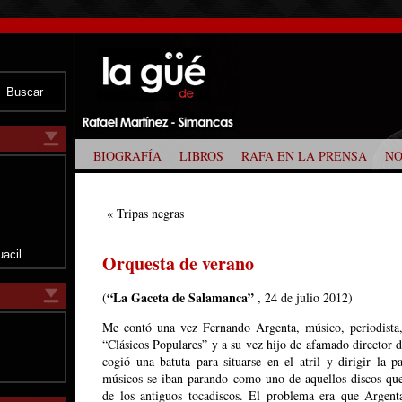
BIOGRAFÍA
LIBROS
RAFA EN LA PRENSA
NO
z
«
Tripas negras
uacil
Orquesta de verano
“La Gaceta de Salamanca”
(
, 24 de julio 2012)
Me contó una vez Fernando Argenta, músico, periodista,
“Clásicos Populares” y a su vez hijo de afamado director 
cogió una batuta para situarse en el atril y dirigir la p
músicos se iban parando como uno de aquellos discos que
de los antiguos tocadiscos. El problema era que Argent