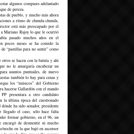
estar algunos compases adelantado
aque de pereza.
estas de pueblo, y mucho más ahora
anciones a ritmo de chunda-chunda.
rector está más preocupado por el
r a Mariano Rajoy lo que le ocurrió
había pasado muchos años en el
 en pocos meses se ha comido la
 de “pastillas para no sentir” como
 otros se hacen con la batuta y ahí
 que no le amargaría encabezar un
ara asuntos puntuales, de nuevo
estas también lo hay para cenas y
orque los “músicos” del Gobierno
ara hacerse Gallardón con el mando
 PP presentara a otro candidato
n la última época del cuestionado
dónde ha sido senador, presidente
 llegado el caso, sólo hace falta
der formar gobierno, en el 96, un
se encargó de desmentir ni mucho
de/noche en la que bajó en ascensor