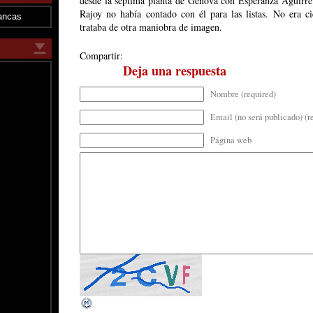
desde la séptima planta de Génova con Esperanza Aguirre 
Rajoy no había contado con él para las listas. No era ci
ancas
trataba de otra maniobra de imagen.
Compartir:
Deja una respuesta
Nombre (required)
Email (no será publicado) (r
Página web