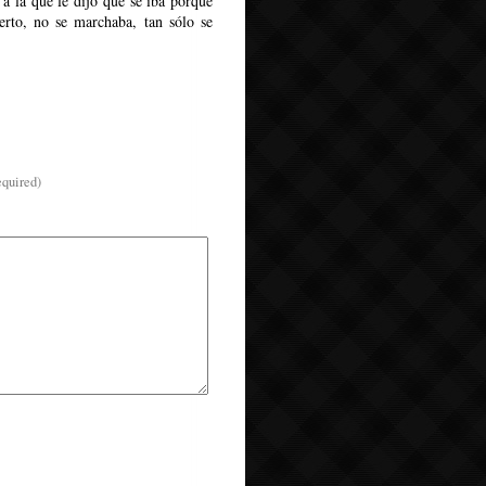
a la que le dijo que se iba porque
erto, no se marchaba, tan sólo se
equired)