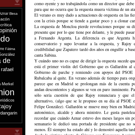
como oyente y no trabajándola como un director que debe 
para que no ocurra que la orquesta muera víctima de un at
Aznar
Blesa
El verano es muy dado a actuaciones de orquesta en las fi
acón
con la crisis porque se tiende a gastar poco y a clonar c
crítica
La orquesta de Moncloa pierde revoluciones porque su di
opinión
presente que por lo que tiene por delante, y le puede pasa
ndo
a Fernando Argenta. La diferencia es que Argenta 
conservatorio y supo levantar a la orquesta, y Rajoy
credibilidad que Zapatero tardó dos años en engullir a base
rre
Fátima
González
canta Sabina.
a de
Y cuándo uno no es capaz de dirigir la orquesta sucede que
está el primer violín del Gobierno que es Gallardón al
 rafael
Gobierno de parche y remiendo con apoyos del PSOE p
s
Rubalcaba al quite. En verano además de tiempo para orqu
parece que en Madrid se prolongan más de la cuenta p
Merkel
o
andan descontentos y algunos se ven en paro inminente. P
nion
sólo sería cuestión de que Rajoy renunciara y que el
eriódicos
alternativo, (algo que se le propuso en su día al PSOE e
ajoy
Felipe González). Gallardón se mueve muy bien en Madrid 
autonómico, alcalde y ahora ministro. Le gusta pastelear
dangarin
recordar que cuándo Aznar estuvo dos meses largos sin po
semanario le dedicó una portada de presidente que no 
menos. Él siempre ha estado ahí y lo demostró aquella tar