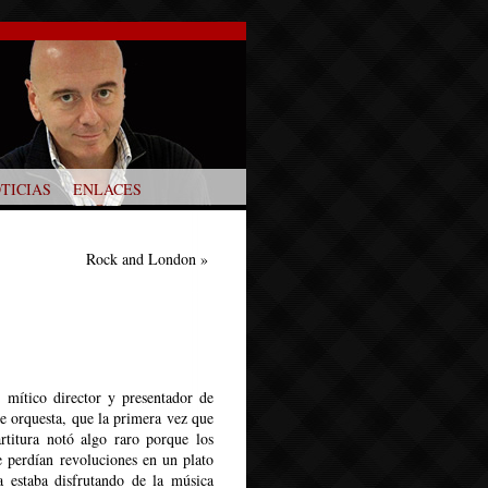
TICIAS
ENLACES
Rock and London
»
 mítico director y presentador de
de orquesta, que la primera vez que
artitura notó algo raro porque los
 perdían revoluciones en un plato
a estaba disfrutando de la música