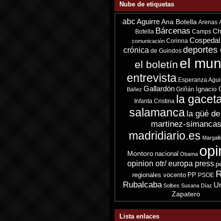
Nube de etiquetas
abc
Aguirre
Ana Botella
Arenas
Bárcenas
Ch
Botella
Camps
Cospedal
Corinna
comunicación
deportes 
crónica
de Guindos
el mu
el boletín
entrevista
Esperanza Agui
Gallardón
Ignacio 
Griñán
Báñez
la gacet
Infanta Cristina
salamanca
la güé de
martinez-simanca
madridiario.es
Margall
opi
Montoro
nacional
Obama
opinion otr/ europa press
p
R
regionales vocento
PP
PSOE
Rubalcaba
Ur
Solbes
Susana Díaz
Zapatero
Lista enlaces