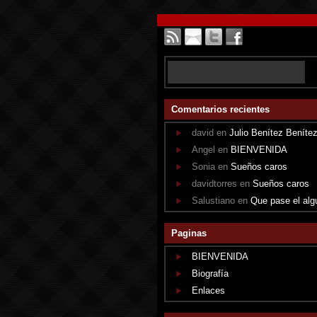
Comentarios recientes
david en
Julio Benítez Beníte
Angel en
BIENVENIDA
Sonia en
Sueños caros
davidtorres en
Sueños caros
Salustiano en
Que pase el alg
Paginas
BIENVENIDA
Biografía
Enlaces