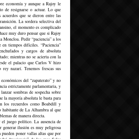
obre economía y aunque a Rajoy le
to de resignarse o actuar. Lo que
 acuerdos que se dieron entre las
transición. La sordera selectiva del
cansino, el momento es complicado
 hace muy duro pensar que si Rajoy
la Moncloa. Pedir “paciencia” a los
e en tiempos difíciles. “Paciencia”
enchufados y cargos de absoluta
stado; mientras no se acierta con la
sde el palacio que Carlos V hizo
o rey nazarí. Tenemos frescas sus
 económicos del “zapaterato” y no
ncia estrictamente parlamentaria, y
 lanzar sombras de sospecha sobre
ue la mayoría absoluta le basta para
en los recuerdos como Boabdill y
mo habitante de La Alhambra al que
oblemas de manera directa.
 el juego político. La ausencia de
or generar ilusión es muy peligrosa
a pueden poner vallas altas que por