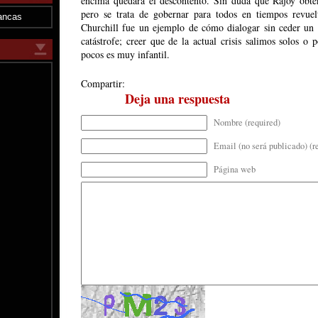
encima quedará el descontento. Sin duda que Rajoy obten
pero se trata de gobernar para todos en tiempos revuel
ancas
Churchill fue un ejemplo de cómo dialogar sin ceder un á
catástrofe; creer que de la actual crisis salimos solos o 
pocos es muy infantil.
Compartir:
Deja una respuesta
Nombre (required)
Email (no será publicado) (r
Página web