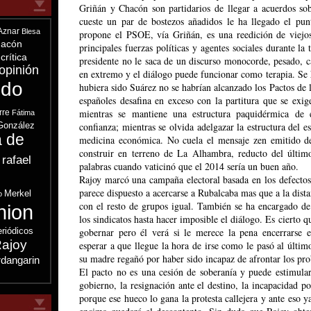
Griñán y Chacón son partidarios de llegar a acuerdos s
cueste un par de bostezos añadidos le ha llegado el pun
Aznar
Blesa
propone el PSOE, vía Griñán, es una reedición de viejos
acón
principales fuerzas políticas y agentes sociales durante la 
crítica
presidente no le saca de un discurso monocorde, pesado, 
opinión
en extremo y el diálogo puede funcionar como terapia. Se
ndo
hubiera sido Suárez no se habrían alcanzado los Pactos de 
españoles desafina en exceso con la partitura que se exig
mientras se mantiene una estructura paquidérmica de 
rre
Fátima
González
confianza; mientras se olvida adelgazar la estructura del e
a de
medicina económica. No cuela el mensaje zen emitido de
construir en terreno de La Alhambra, reducto del últim
 rafael
palabras cuando vaticinó que el 2014 sería un buen año.
s
Rajoy marcó una campaña electoral basada en los defectos
parece dispuesto a acercarse a Rubalcaba mas que a la dista
Merkel
o
con el resto de grupos igual. También se ha encargado de
nion
los sindicatos hasta hacer imposible el diálogo. Es cierto q
eriódicos
gobernar pero él verá si le merece la pena encerrarse 
ajoy
esperar a que llegue la hora de irse como le pasó al últi
su madre regañó por haber sido incapaz de afrontar los pr
dangarin
El pacto no es una cesión de soberanía y puede estimular
gobierno, la resignación ante el destino, la incapacidad p
porque ese hueco lo gana la protesta callejera y ante eso y