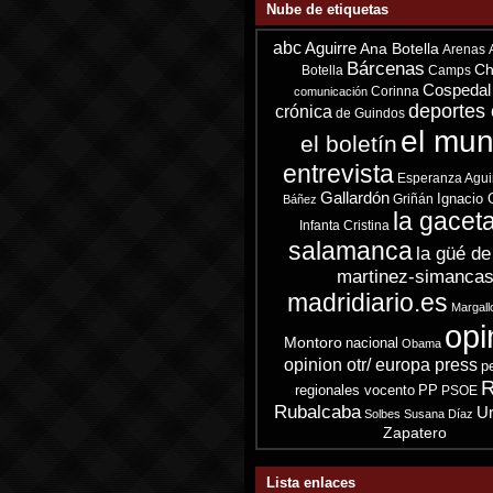
Nube de etiquetas
abc
Aguirre
Ana Botella
Arenas
Bárcenas
Ch
Botella
Camps
Cospedal
Corinna
comunicación
deportes 
crónica
de Guindos
el mu
el boletín
entrevista
Esperanza Agui
Gallardón
Ignacio 
Griñán
Báñez
la gacet
Infanta Cristina
salamanca
la güé de
martinez-simanca
madridiario.es
Margall
opi
Montoro
nacional
Obama
opinion otr/ europa press
p
R
regionales vocento
PP
PSOE
Rubalcaba
Ur
Solbes
Susana Díaz
Zapatero
Lista enlaces