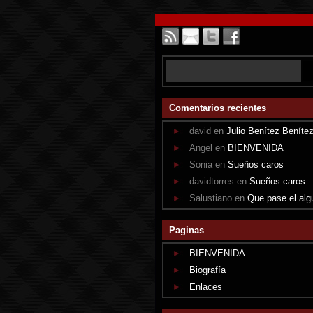
Comentarios recientes
david en
Julio Benítez Beníte
Angel en
BIENVENIDA
Sonia en
Sueños caros
davidtorres en
Sueños caros
Salustiano en
Que pase el alg
Paginas
BIENVENIDA
Biografía
Enlaces