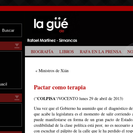
BIOGRAFÍA
LIBROS
RAFA EN LA PRENSA
NO
z
«
Ministros de Xián
uacil
Pactar como terapia
COLPISA
(“
“/VOCENTO lunes 29 de abril de 2013)
Una vez que el Gobierno ha asumido que el diagnóstico de
que acabe la legislatura es el momento de salir corriendo
puede manifestarse en forma de un gran pacto de Estado
credibilidad de la clase política está peor, no es necesario 
con escuchar el pálpito de la calle que le ha perdido el res