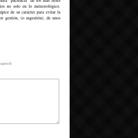
drá “paciencia” de los mas fieles
tos no solo en lo meteorológico.
pice de su carácter para evitar la
por gestión, (o sugestión), de unos
equired)