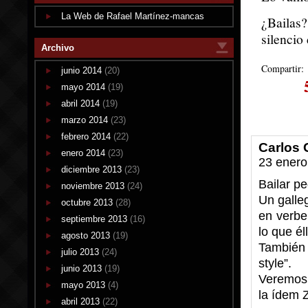
La Web de Rafael Martínez-mancas
¿Bailas
silencio
Archivo
Compartir:
junio 2014
(20)
mayo 2014
(19)
abril 2014
(19)
marzo 2014
(23)
febrero 2014
(22)
Carlos 
enero 2014
(23)
23 enero
diciembre 2013
(23)
Bailar p
noviembre 2013
(24)
Un galle
octubre 2013
(28)
en verbe
septiembre 2013
(16)
lo que él
agosto 2013
(19)
También 
julio 2013
(24)
style”.
junio 2013
(19)
Veremos 
mayo 2013
(4)
la ídem 
abril 2013
(22)