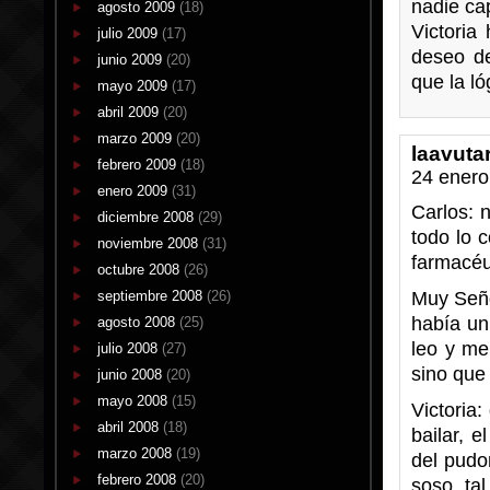
nadie ca
agosto 2009
(18)
Victoria
julio 2009
(17)
deseo de
junio 2009
(20)
que la l
mayo 2009
(17)
abril 2009
(20)
marzo 2009
(20)
laavuta
febrero 2009
(18)
24 enero
enero 2009
(31)
Carlos: 
diciembre 2008
(29)
todo lo c
noviembre 2008
(31)
farmacéu
octubre 2008
(26)
septiembre 2008
(26)
Muy Seño
había un
agosto 2008
(25)
leo y me
julio 2008
(27)
sino que 
junio 2008
(20)
mayo 2008
(15)
Victoria:
abril 2008
(18)
bailar, 
marzo 2008
(19)
del pudo
febrero 2008
(20)
soso, ta