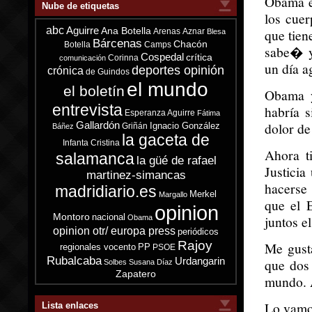
Obama es
Nube de etiquetas
los cuer
abc
Aguirre
Ana Botella
que tien
Arenas
Aznar
Blesa
Bárcenas
Chacón
Botella
Camps
sabe� y
Cospedal
crítica
Corinna
comunicación
un día a
deportes opinión
crónica
de Guindos
el mundo
el boletín
Obama y
entrevista
habría 
Esperanza Aguirre
Fátima
dolor de
Gallardón
Ignacio González
Griñán
Báñez
la gaceta de
Infanta Cristina
Ahora t
salamanca
la güé de rafael
Justicia
martinez-simancas
hacerse 
madridiario.es
Merkel
Margallo
que el E
opinion
Montoro
nacional
juntos e
Obama
opinion otr/ europa press
periódicos
Rajoy
Me gust
regionales vocento
PP
PSOE
Rubalcaba
Urdangarin
que dos
Solbes
Susana Díaz
Zapatero
mundo. A
Lo vamos
Lista enlaces