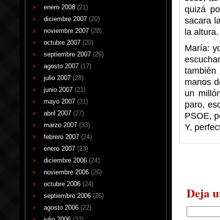
enero 2008
(21)
quizá p
diciembre 2007
(20)
sacara l
noviembre 2007
(28)
la altura
octubre 2007
(20)
María: y
septiembre 2007
(26)
escuchar
agosto 2007
(17)
también
julio 2007
(28)
manos de
junio 2007
(21)
un milló
mayo 2007
(31)
paro, es
abril 2007
(27)
PSOE, pe
marzo 2007
(33)
Y, perfe
febrero 2007
(24)
enero 2007
(23)
diciembre 2006
(24)
noviembre 2006
(26)
octubre 2006
(24)
Deja u
septiembre 2006
(26)
agosto 2006
(22)
julio 2006
(32)