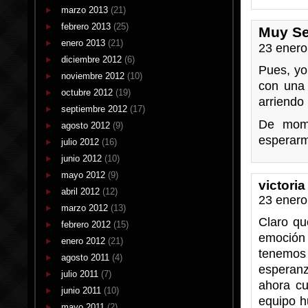
marzo 2013
(21)
febrero 2013
(25)
Muy Se
enero 2013
(21)
23 enero
diciembre 2012
(6)
Pues, yo
noviembre 2012
(10)
con una 
octubre 2012
(19)
arriendo 
septiembre 2012
(17)
De mom
agosto 2012
(9)
esperarm
julio 2012
(16)
junio 2012
(10)
mayo 2012
(9)
victoria
abril 2012
(12)
23 enero
marzo 2012
(13)
Claro qu
febrero 2012
(15)
emoción
enero 2012
(21)
tenemos 
agosto 2011
(4)
esperan
julio 2011
(7)
ahora cu
junio 2011
(10)
equipo h
mayo 2011
(2)