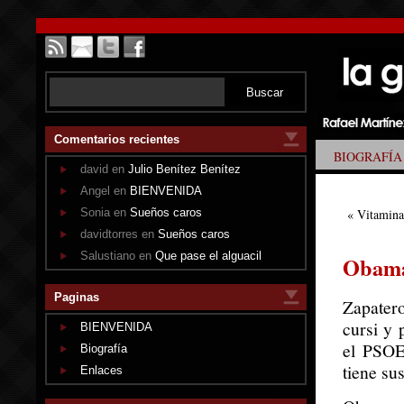
Comentarios recientes
BIOGRAFÍA
david en
Julio Benítez Benítez
Angel en
BIENVENIDA
Sonia en
Sueños caros
«
Vitamin
davidtorres en
Sueños caros
Salustiano en
Que pase el alguacil
Obama
Paginas
Zapater
cursi y
BIENVENIDA
el PSOE
Biografía
tiene su
Enlaces