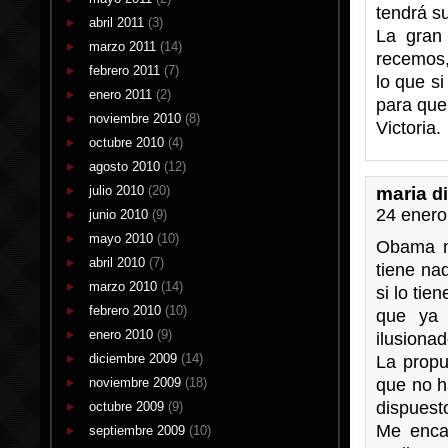
tendrá su
abril 2011
(3)
La gran
marzo 2011
(14)
recemos,
febrero 2011
(7)
lo que s
enero 2011
(2)
para que
noviembre 2010
(8)
Victoria.
octubre 2010
(4)
agosto 2010
(12)
maria
julio 2010
(20)
d
24 enero
junio 2010
(9)
mayo 2010
(10)
Obama n
abril 2010
(7)
tiene nad
marzo 2010
(14)
si lo ti
febrero 2010
(10)
que ya 
enero 2010
(9)
ilusionad
diciembre 2009
(14)
La propu
noviembre 2009
(18)
que no h
dispuest
octubre 2009
(9)
Me encan
septiembre 2009
(10)