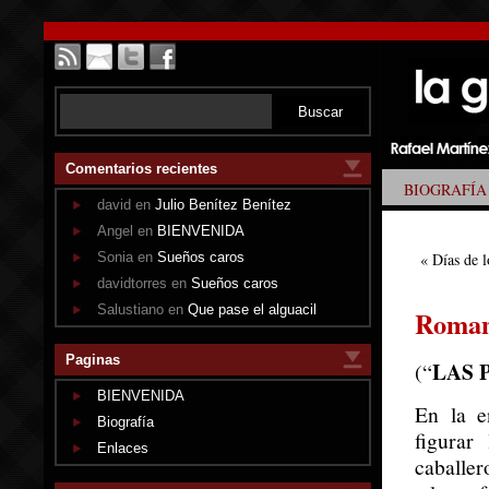
Comentarios recientes
BIOGRAFÍA
david en
Julio Benítez Benítez
Angel en
BIENVENIDA
Sonia en
Sueños caros
«
Días de 
davidtorres en
Sueños caros
Salustiano en
Que pase el alguacil
Roman
Paginas
LAS 
(“
BIENVENIDA
En la e
Biografía
figurar
Enlaces
caballer