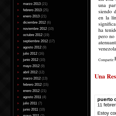
una par
marzo 2013
(21)
siendo 
febrero 2013
(25)
en la lí
enero 2013
(21)
signific
diciembre 2012
(6)
ha tenid
noviembre 2012
(10)
pero no 
octubre 2012
(19)
atenuan
septiembre 2012
(17)
venezola
agosto 2012
(9)
julio 2012
(16)
Compartir:
junio 2012
(10)
mayo 2012
(9)
abril 2012
(12)
Una Res
marzo 2012
(13)
febrero 2012
(15)
enero 2012
(21)
agosto 2011
(4)
puerto
julio 2011
(7)
11 febre
junio 2011
(10)
Estoy co
mayo 2011
(2)