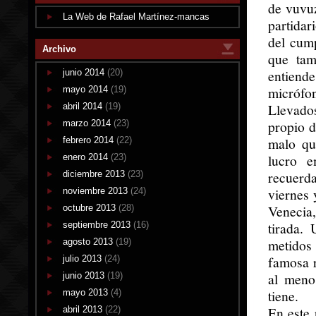
de vuvuz
La Web de Rafael Martínez-mancas
partidar
del cump
Archivo
que tam
entiend
junio 2014
(20)
micrófo
mayo 2014
(19)
Llevado
abril 2014
(19)
propio d
marzo 2014
(23)
malo qu
febrero 2014
(22)
lucro e
enero 2014
(23)
recuerda
diciembre 2013
(23)
viernes 
noviembre 2013
(24)
Venecia,
octubre 2013
(28)
tirada.
septiembre 2013
(16)
metidos
agosto 2013
(19)
famosa r
julio 2013
(24)
al meno
junio 2013
(19)
tiene.
mayo 2013
(4)
En este
abril 2013
(22)