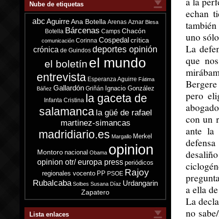
a la per
Nube de etiquetas
echan ti
abc
Aguirre
Ana Botella
Arenas
Aznar
también
Blesa
Bárcenas
Chacón
Botella
Camps
uno sólo
Cospedal
crítica
Corinna
comunicación
La defen
deportes opinión
crónica
de Guindos
que nos
el mundo
el boletín
mirábam
entrevista
Esperanza Aguirre
Fátima
Bergere 
Gallardón
Ignacio González
Griñán
Báñez
pero el
la gaceta de
Infanta Cristina
abogado 
salamanca
la güé de rafael
con un r
martinez-simancas
ante la
madridiario.es
Merkel
Margallo
defensa
opinion
desaliño
Montoro
nacional
Obama
opinion otr/ europa press
periódicos
ciclogé
Rajoy
regionales vocento
PP
PSOE
pregunta
Rubalcaba
Urdangarin
Solbes
Susana Díaz
a ella d
Zapatero
La decla
no sabe/
Lista enlaces