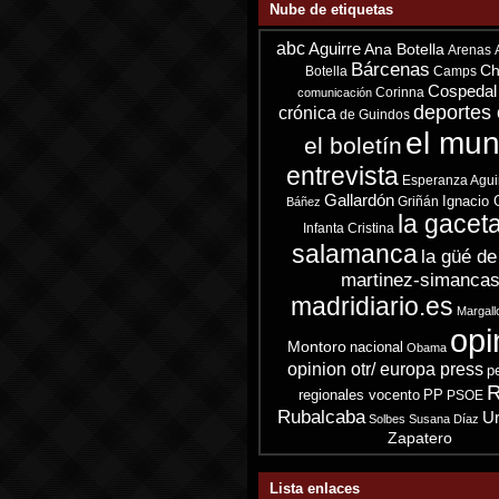
Nube de etiquetas
abc
Aguirre
Ana Botella
Arenas
Bárcenas
Ch
Botella
Camps
Cospedal
Corinna
comunicación
deportes 
crónica
de Guindos
el mu
el boletín
entrevista
Esperanza Agui
Gallardón
Ignacio 
Griñán
Báñez
la gacet
Infanta Cristina
salamanca
la güé de
martinez-simanca
madridiario.es
Margall
opi
Montoro
nacional
Obama
opinion otr/ europa press
p
R
regionales vocento
PP
PSOE
Rubalcaba
Ur
Solbes
Susana Díaz
Zapatero
Lista enlaces