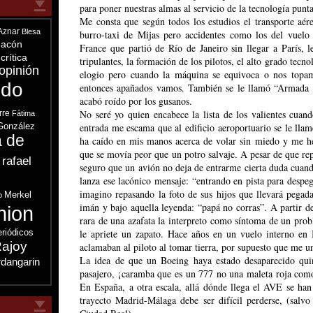
para poner nuestras almas al servicio de la tecnología punta
Me consta que según todos los estudios el transporte aér
Aznar
Blesa
burro-taxi de Mijas pero accidentes como los del vuelo
acón
France que partió de Río de Janeiro sin llegar a París, l
crítica
tripulantes, la formación de los pilotos, el alto grado tecn
opinión
elogio pero cuando la máquina se equivoca o nos topam
ndo
entonces apañados vamos. También se le llamó “Armada 
acabó roído por los gusanos.
No seré yo quien encabece la lista de los valientes cuan
rre
Fátima
González
entrada me escama que al edificio aeroportuario se le lla
a de
ha caído en mis manos acerca de volar sin miedo y me h
que se movía peor que un potro salvaje. A pesar de que r
 rafael
seguro que un avión no deja de entrarme cierta duda cuan
s
lanza ese lacónico mensaje: “entrando en pista para despe
imagino repasando la foto de sus hijos que llevará pegad
Merkel
o
imán y bajo aquella leyenda: “papá no corras”. A partir 
nion
rara de una azafata la interpreto como síntoma de un pro
eriódicos
le apriete un zapato. Hace años en un vuelo interno en 
ajoy
aclamaban al piloto al tomar tierra, por supuesto que me un
La idea de que un Boeing haya estado desaparecido qui
dangarin
pasajero, ¡caramba que es un 777 no una maleta roja com
En España, a otra escala, allá dónde llega el AVE se han
trayecto Madrid-Málaga debe ser difícil perderse, (salvo