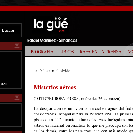
BIOGRAFÍA
LIBROS
RAFA EN LA PRENSA
NO
z
«
Del amor al olvido
uacil
Misterios aéreos
OTR
(“
“/EUROPA PRESS, miércoles 26 de marzo)
La desaparición de un avión comercial en aguas del Índic
considerables incógnitas para la aviación civil, la prime
pista de un 777 durante quince días. Esas incógnitas irá
sabios en material aeronáutica, lo que me preocupa son l
en los demás, entre los pasajeros, que con más miedo q