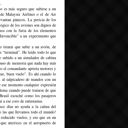
.
eo es más seguro que subirse a un
 de Malaysia Airlines o el de Air
evantan pánicos. La pericia de los
ológico de los aviones son dignos de
os con la furia de los elementos
Invencible” a un experimento que
do tienen que subir a un avión, de
me “terminal”. He leído todo lo que
e subido a un simulador de cabina
epaso de memoria que nada hay más
do el comandante aprieta motores y
gue, buen vuelo”. Es ahí cuando lo
a al salpicadero de mandos con un
de ese momento cualquier expresión
blema cuando puede tratarse de que
Brasil escuché como los pasajeros
í a ese coro de entusiastas.
nce días no ayuda a la calma del
o las que llevamos todo el mundo!
 reducido vuelos, y eso que en un
 que aterrices en el aeropuerto de