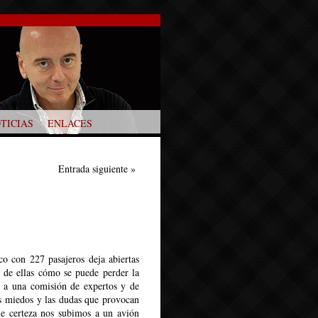
TICIAS
ENLACES
Entrada siguiente
»
o con 227 pasajeros deja abiertas
ra de ellas cómo se puede perder la
n a una comisión de expertos y de
os miedos y las dudas que provocan
ue certeza nos subimos a un avión