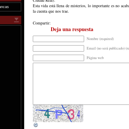
Ciudad Real).
Esta vida está llena de misterios, lo importante es no aca
ancas
la cuenta que nos trae.
Compartir:
Deja una respuesta
Nombre (required)
Email (no será publicado) (r
Página web