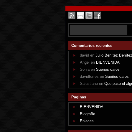
Comentarios recientes
david en
Julio Benítez Beníte
Angel en
BIENVENIDA
Sonia en
Sueños caros
davidtorres en
Sueños caros
Salustiano en
Que pase el alg
Paginas
BIENVENIDA
Biografía
Enlaces