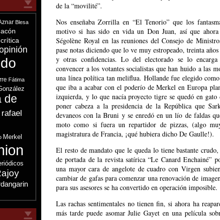
de la “movilité”.
Nos enseñaba Zorrilla en “El Tenorio” que los fantas
Aznar
Blesa
motivo si has sido en vida un Don Juan, así que ahora 
acón
Ségolène Royal en las reuniones del Consejo de Ministros
crítica
opinión
pase notas diciendo que lo ve muy estropeado, treinta año
y otras confidencias. Lo del electorado se lo encarg
ndo
convencer a los votantes socialistas que han huido a las 
una línea política tan meliflua. Hollande fue elegido com
rre
Fátima
que iba a acabar con el poderío de Merkel en Europa pla
González
izquierda, y lo que nacía proyecto tigre se quedó en gato
a de
poner cabeza a la presidencia de la República que Sar
 rafael
devaneos con la Bruni y se enredó en un lío de faldas que
s
moto como si fuera un repartidor de pizzas, (algo mu
magistratura de Francia, ¡qué hubiera dicho De Gaulle!).
Merkel
o
nion
El resto de mandato que le queda lo tiene bastante crudo,
de portada de la revista satírica “Le Canard Enchainé” p
eriódicos
una mayor cara de angelote de cuadro con Virgen subien
ajoy
cambiar de gafas para comenzar una renovación de imagen 
dangarin
para sus asesores se ha convertido en operación imposible.
Las rachas sentimentales no tienen fin, si ahora ha reapa
más tarde puede asomar Julie Gayet en una película sobr