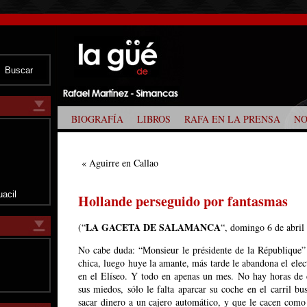
BIOGRAFÍA
LIBROS
RAFA EN LA PRENSA
NO
z
«
Aguirre en Callao
uacil
Hollande perseguido por fantasmas
LA GACETA DE SALAMANCA
(“
“, domingo 6 de abril
No cabe duda: “Monsieur le présidente de la République” 
chica, luego huye la amante, más tarde le abandona el ele
en el Elíseo. Y todo en apenas un mes. No hay horas de c
sus miedos, sólo le falta aparcar su coche en el carril b
sacar dinero a un cajero automático, y que le cacen como