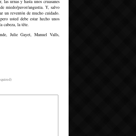
er, las urnas y hasta unos cruasanes
 de miedo/pavor/angustia. Y, salvo
dar un reventón de mucho cuidado.
 pero usted debe estar hecho unos
a cabeza, la tête.
ande
,
Julie Gayet
,
Manuel Valls
,
equired)