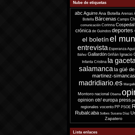
Nube de etiquetas
abc
Aguirre
Ana Botella
Arenas
Bárcenas
Ch
Botella
Camps
Cospedal
Corinna
comunicación
deportes 
crónica
de Guindos
el mu
el boletín
entrevista
Esperanza Agui
Gallardón
Ignacio 
Griñán
Báñez
la gacet
Infanta Cristina
salamanca
la güé de
martinez-simanca
madridiario.es
Margall
opi
Montoro
nacional
Obama
opinion otr/ europa press
p
R
regionales vocento
PP
PSOE
Rubalcaba
Ur
Solbes
Susana Díaz
Zapatero
Lista enlaces