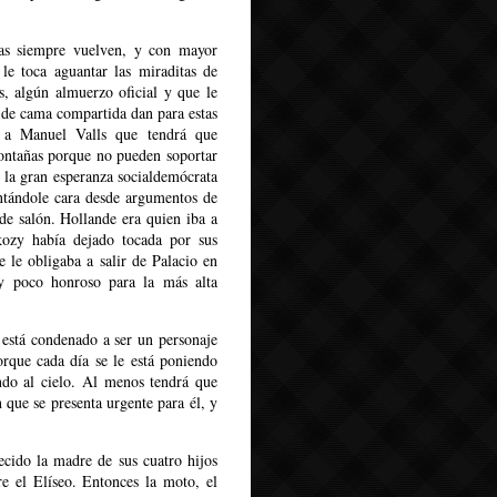
mas siempre vuelven, y con mayor
le toca aguantar las miraditas de
, algún almuerzo oficial y que le
s de cama compartida dan para estas
a a Manuel Valls que tendrá que
montañas porque no pueden soportar
o la gran esperanza socialdemócrata
ntándole cara desde argumentos de
 de salón. Hollande era quien iba a
kozy había dejado tocada por sus
 le obligaba a salir de Palacio en
y poco honroso para la más alta
 está condenado a ser un personaje
orque cada día se le está poniendo
do al cielo. Al menos tendrá que
que se presenta urgente para él, y
recido la madre de sus cuatro hijos
e el Elíseo. Entonces la moto, el