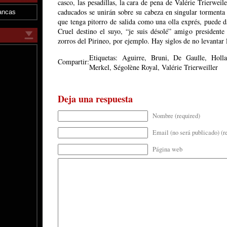
casco, las pesadillas, la cara de pena de Valérie Trierweil
caducados se unirán sobre su cabeza en singular tormenta
ancas
que tenga pitorro de salida como una olla exprés, puede 
Cruel destino el suyo, “je suis désolé” amigo presidente
zorros del Pirineo, por ejemplo. Hay siglos de no levantar l
Etiquetas:
Aguirre
,
Bruni
,
De Gaulle
,
Holl
Compartir:
Merkel
,
Ségolène Royal
,
Valérie Trierweiller
Deja una respuesta
Nombre (required)
Email (no será publicado) (r
Página web