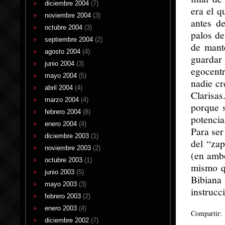
diciembre 2004
(7)
era el q
noviembre 2004
(3)
antes d
octubre 2004
(3)
palos de
septiembre 2004
(2)
de mant
agosto 2004
(4)
guardar
junio 2004
(3)
egocent
mayo 2004
(5)
nadie cr
abril 2004
(4)
Clarisas
marzo 2004
(4)
porque s
febrero 2004
(8)
potencia
enero 2004
(4)
Para ser
diciembre 2003
(1)
del “za
noviembre 2003
(2)
(en ambo
octubre 2003
(1)
mismo q
junio 2003
(5)
Bibiana
mayo 2003
(3)
instrucc
febrero 2003
(2)
enero 2003
(4)
Compartir:
diciembre 2002
(7)