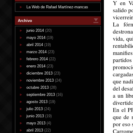
Y en Va
La Web de Rafael Martínez-mancas
salido p
vicerre
Archivo
La fórm
destron
junio 2014
(20)
vida, qu
mayo 2014
(19)
rentabi
abril 2014
(19)
manifie
marzo 2014
(23)
partid
febrero 2014
(22)
promoci
enero 2014
(23)
cargada
diciembre 2013
(23)
que nadi
noviembre 2013
(24)
del desa
octubre 2013
(28)
a un li
septiembre 2013
(16)
divertido
agosto 2013
(19)
En el P
julio 2013
(24)
que de 
junio 2013
(19)
por eso 
mayo 2013
(4)
Carrome
abril 2013
(22)