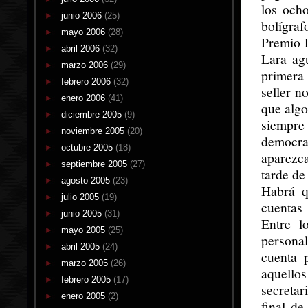
los och
junio 2006
(25)
bolígraf
mayo 2006
(28)
Premio 
abril 2006
(32)
Lara ag
marzo 2006
(29)
primera 
febrero 2006
(32)
seller n
enero 2006
(41)
que algo
diciembre 2005
(9)
siempre 
noviembre 2005
(20)
democrac
octubre 2005
(18)
aparezc
septiembre 2005
(27)
tarde de
agosto 2005
(23)
Habrá q
julio 2005
(19)
cuentas
junio 2005
(31)
Entre l
mayo 2005
(25)
persona
abril 2005
(24)
cuenta 
marzo 2005
(26)
aquellos
febrero 2005
(17)
secretar
enero 2005
(2)
final de