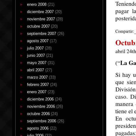
Teniendo
enero 2008
(21)
pagar l
diciembre 2007
(20)
posterid
noviembre 2007
(28)
octubre 2007
(20)
Compartir:
septiembre 2007
(26)
Octubr
agosto 2007
(17)
julio 2007
(28)
abril 24t
junio 2007
(21)
La Ga
(“
mayo 2007
(31)
abril 2007
(27)
Si hay u
marzo 2007
(33)
que sie
febrero 2007
(24)
Divisió
enero 2007
(23)
caso. Di
diciembre 2006
(24)
manera q
noviembre 2006
(26)
tiene el
octubre 2006
(24)
En octu
septiembre 2006
(26)
preside
agosto 2006
(22)
pagadas;
julio 2006
(32)