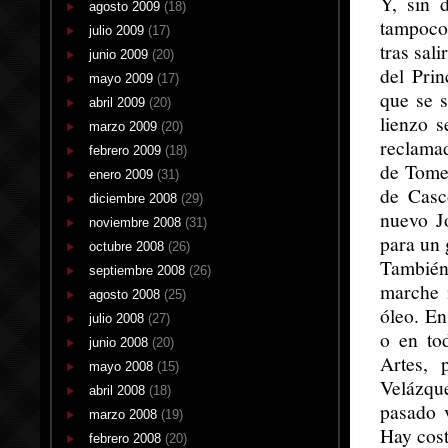
Y, sin 
agosto 2009
(18)
tampoco
julio 2009
(17)
tras sal
junio 2009
(20)
del Prin
mayo 2009
(17)
que se s
abril 2009
(20)
lienzo s
marzo 2009
(20)
reclamad
febrero 2009
(18)
de Tomel
enero 2009
(31)
de Casc
diciembre 2008
(29)
nuevo Jo
noviembre 2008
(31)
para un 
octubre 2008
(26)
También 
septiembre 2008
(26)
marche 
agosto 2008
(25)
óleo. En
julio 2008
(27)
o en to
junio 2008
(20)
Artes, 
mayo 2008
(15)
Velázqu
abril 2008
(18)
pasado 
marzo 2008
(19)
Hay cos
febrero 2008
(20)