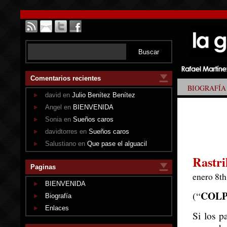
Comentarios recientes
BIOGRAFÍA
david en
Julio Benítez Benítez
Angel en
BIENVENIDA
Sonia en
Sueños caros
davidtorres en
Sueños caros
Salustiano en
Que pase el alguacil
Rastri
Paginas
enero 8th
BIENVENIDA
COLP
(“
Biografía
Enlaces
Si los p