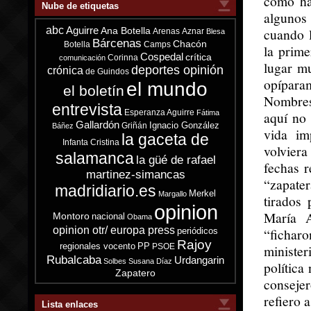
como ha
Nube de etiquetas
algunos 
abc
Aguirre
cuando l
Ana Botella
Arenas
Aznar
Blesa
Bárcenas
Chacón
Botella
Camps
la prime
Cospedal
crítica
Corinna
comunicación
lugar mu
deportes opinión
crónica
de Guindos
opípara
el mundo
el boletín
Nombres
entrevista
Esperanza Aguirre
Fátima
aquí no 
Gallardón
Ignacio González
Griñán
Báñez
vida im
la gaceta de
Infanta Cristina
volvier
salamanca
la güé de rafael
fechas r
martinez-simancas
“zapater
madridiario.es
Merkel
Margallo
tirados 
opinion
María A
Montoro
nacional
Obama
opinion otr/ europa press
“fichar
periódicos
Rajoy
regionales vocento
PP
PSOE
minister
Rubalcaba
Urdangarin
Solbes
Susana Díaz
política
Zapatero
conseje
refiero 
Lista enlaces