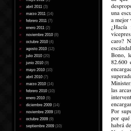
desprop
abril 2011
(3)
una escu
marzo 2011
(14)
a mejor 
febrero 2011
(7)
¿Hacía 
enero 2011
(2)
vicepres
noviembre 2010
(8)
caro? N
octubre 2010
(4)
escánda
agosto 2010
(12)
Bono, l
julio 2010
(20)
82.600 
junio 2010
(9)
encarga
mayo 2010
(10)
superad
abril 2010
(7)
Minister
marzo 2010
(14)
las arca
febrero 2010
(10)
interven
enero 2010
(9)
encargar
diciembre 2009
(14)
Por supu
noviembre 2009
(18)
por qué 
octubre 2009
(9)
habrá de
septiembre 2009
(10)