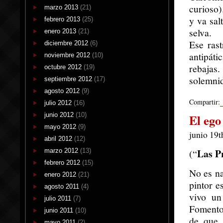
curioso)
marzo 2013
(21)
y va sal
febrero 2013
(25)
selva.
enero 2013
(21)
Ese ras
diciembre 2012
(6)
antipát
noviembre 2012
(10)
rebajas.
octubre 2012
(19)
solemnid
septiembre 2012
(17)
agosto 2012
(9)
Compartir:
julio 2012
(16)
junio 2012
(10)
El ego
mayo 2012
(9)
junio 19t
abril 2012
(12)
Las P
marzo 2012
(13)
(“
febrero 2012
(15)
No es na
enero 2012
(21)
pintor e
agosto 2011
(4)
vivo un
julio 2011
(7)
Fomento 
junio 2011
(10)
de que 
mayo 2011
(2)