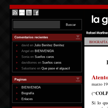
Comentarios recientes
BIOGRAFÍA
david en
Julio Benítez Benítez
Angel en
BIENVENIDA
Sonia en
Sueños caros
davidtorres en
Sueños caros
Salustiano en
Que pase el alguacil
Atento
Paginas
marzo 19
BIENVENIDA
COLP
(“
Biografía
Enlaces
Si lo q