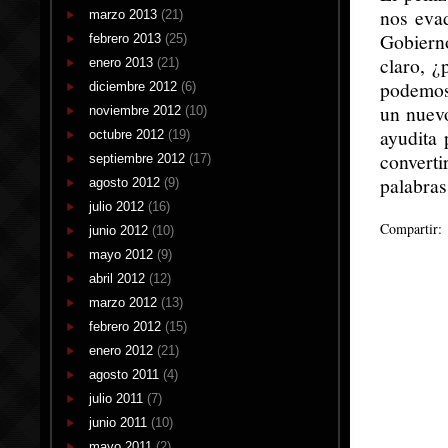
nos eva
marzo 2013
(21)
Gobiern
febrero 2013
(25)
claro, ¿
enero 2013
(21)
podemos 
diciembre 2012
(6)
un nuev
noviembre 2012
(10)
ayudita 
octubre 2012
(19)
convert
septiembre 2012
(17)
palabras
agosto 2012
(9)
julio 2012
(16)
Compartir:
junio 2012
(10)
mayo 2012
(9)
abril 2012
(12)
marzo 2012
(13)
febrero 2012
(15)
enero 2012
(21)
agosto 2011
(4)
julio 2011
(7)
junio 2011
(10)
mayo 2011
(2)