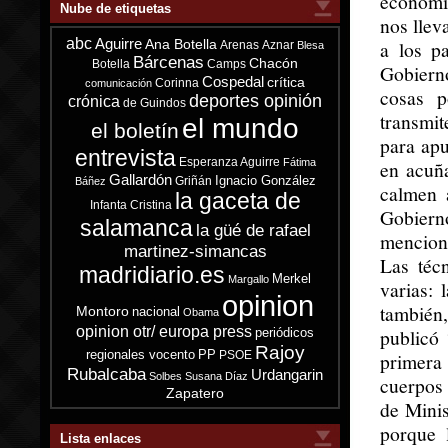
económi
Nube de etiquetas
nos llev
abc
Aguirre
a los p
Ana Botella
Arenas
Aznar
Blesa
Bárcenas
Chacón
Botella
Camps
Gobierno
Cospedal
crítica
Corinna
comunicación
cosas p
deportes opinión
crónica
de Guindos
transmit
el mundo
el boletín
para apu
entrevista
Esperanza Aguirre
Fátima
en acuñ
Gallardón
Ignacio González
Griñán
Báñez
calmen 
la gaceta de
Infanta Cristina
Gobiern
salamanca
la güé de rafael
menciona
martinez-simancas
Las téc
madridiario.es
Merkel
Margallo
varias: 
opinion
también
Montoro
nacional
Obama
opinion otr/ europa press
publicó 
periódicos
Rajoy
regionales vocento
PP
PSOE
primera
Rubalcaba
Urdangarin
Solbes
Susana Díaz
cuerpos 
Zapatero
de Minis
porque 
Lista enlaces