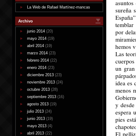
asuntos 
La Web de Rafael Martínez-mancas
sureña s
España”
Archivo
temblar 
por dela
junio 2014
(20)
miramien
mayo 2014
(19)
hemos vi
abril 2014
(19)
Las teor
marzo 2014
(23)
cuerpos 
febrero 2014
(22)
un gran
enero 2014
(23)
párpado
diciembre 2013
(23)
idea es 
noviembre 2013
(24)
menos mi
octubre 2013
(28)
Gobierno
septiembre 2013
(16)
y desde 
agosto 2013
(19)
espera u
julio 2013
(24)
pies est
junio 2013
(19)
chapoteo
mayo 2013
(4)
El pelli
abril 2013
(22)