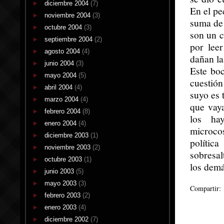
diciembre 2004
(7)
En el pe
noviembre 2004
(3)
suma de 
octubre 2004
(3)
son un c
septiembre 2004
(2)
por lee
agosto 2004
(4)
dañan la
junio 2004
(3)
Este bo
mayo 2004
(5)
cuestión
abril 2004
(4)
suyo es 
marzo 2004
(4)
que vaya
febrero 2004
(8)
los ha
enero 2004
(4)
microco
diciembre 2003
(1)
polític
noviembre 2003
(2)
sobresal
octubre 2003
(1)
los demá
junio 2003
(5)
mayo 2003
(3)
Compartir:
febrero 2003
(2)
enero 2003
(4)
diciembre 2002
(7)