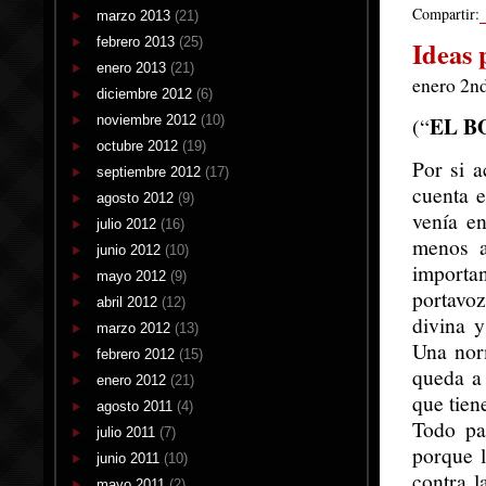
Compartir:
marzo 2013
(21)
febrero 2013
(25)
Ideas 
enero 2013
(21)
enero 2n
diciembre 2012
(6)
EL B
noviembre 2012
(10)
(“
octubre 2012
(19)
Por si 
septiembre 2012
(17)
cuenta 
agosto 2012
(9)
venía e
julio 2012
(16)
menos a
junio 2012
(10)
importan
mayo 2012
(9)
portavo
abril 2012
(12)
divina 
marzo 2012
(13)
Una nor
febrero 2012
(15)
queda a 
enero 2012
(21)
que tien
agosto 2011
(4)
Todo pa
julio 2011
(7)
porque 
junio 2011
(10)
contra l
mayo 2011
(2)