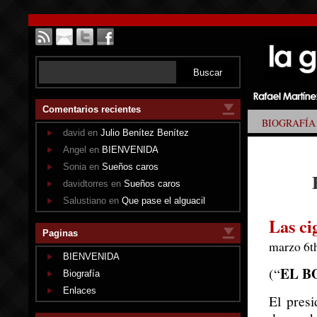
Comentarios recientes
BIOGRAFÍA
david en
Julio Benítez Benítez
Angel en
BIENVENIDA
Sonia en
Sueños caros
davidtorres en
Sueños caros
Salustiano en
Que pase el alguacil
Las ci
Paginas
marzo 6t
BIENVENIDA
EL B
(“
Biografía
Enlaces
El pres