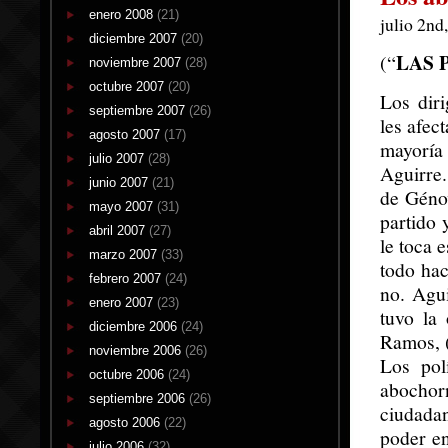
enero 2008
(21)
julio 2nd
diciembre 2007
(20)
LAS 
(“
noviembre 2007
(28)
octubre 2007
(20)
Los diri
septiembre 2007
(26)
les afec
agosto 2007
(17)
mayoría
julio 2007
(28)
Aguirre.
junio 2007
(21)
de Génov
mayo 2007
(31)
partido 
abril 2007
(27)
le toca 
marzo 2007
(33)
todo hac
febrero 2007
(24)
no. Agu
enero 2007
(23)
tuvo la
diciembre 2006
(24)
Ramos, (
noviembre 2006
(26)
Los pol
octubre 2006
(24)
abochor
septiembre 2006
(26)
ciudadan
agosto 2006
(22)
poder en
julio 2006
(32)