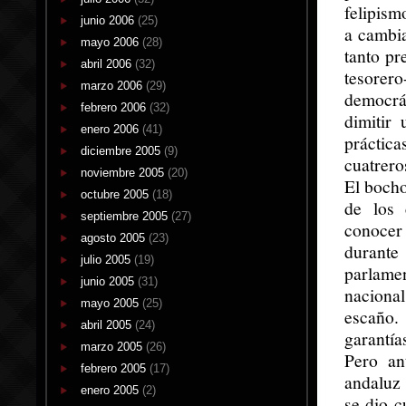
felipism
junio 2006
(25)
a cambia
mayo 2006
(28)
tanto p
abril 2006
(32)
tesorer
marzo 2006
(29)
democrát
febrero 2006
(32)
dimitir
enero 2006
(41)
práctic
diciembre 2005
(9)
cuatrero
noviembre 2005
(20)
El bocho
octubre 2005
(18)
de los 
septiembre 2005
(27)
conocer
agosto 2005
(23)
durante
julio 2005
(19)
parlame
junio 2005
(31)
nacional
mayo 2005
(25)
escaño.
abril 2005
(24)
garantí
marzo 2005
(26)
Pero an
febrero 2005
(17)
andaluz 
enero 2005
(2)
se dio c