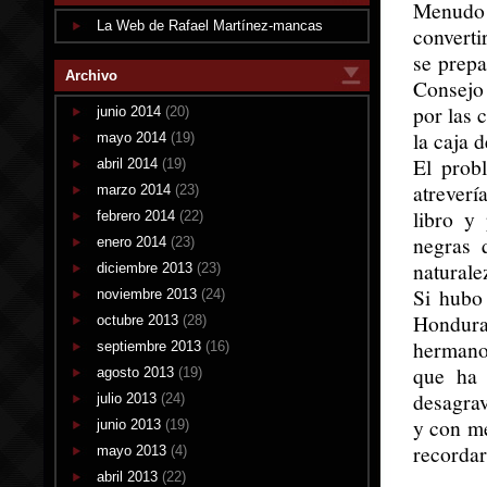
Menudo 
La Web de Rafael Martínez-mancas
converti
se prepa
Archivo
Consejo
por las 
junio 2014
(20)
la caja 
mayo 2014
(19)
El prob
abril 2014
(19)
atreverí
marzo 2014
(23)
libro y
febrero 2014
(22)
negras 
enero 2014
(23)
naturale
diciembre 2013
(23)
Si hubo
noviembre 2013
(24)
Hondura
octubre 2013
(28)
hermano
septiembre 2013
(16)
que ha 
agosto 2013
(19)
desagrav
julio 2013
(24)
y con me
junio 2013
(19)
recordar
mayo 2013
(4)
abril 2013
(22)