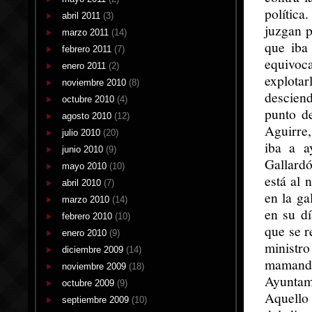
política
abril 2011
(3)
juzgan p
marzo 2011
(14)
que iba
febrero 2011
(7)
equivoc
enero 2011
(2)
explota
noviembre 2010
(8)
desciend
octubre 2010
(4)
punto de
agosto 2010
(12)
Aguirre,
julio 2010
(20)
iba a a
junio 2010
(9)
Gallard
mayo 2010
(10)
está al 
abril 2010
(7)
en la ga
marzo 2010
(14)
en su d
febrero 2010
(10)
que se r
enero 2010
(9)
ministro
diciembre 2009
(14)
mamandu
noviembre 2009
(18)
Ayuntam
octubre 2009
(9)
Aquello 
septiembre 2009
(10)