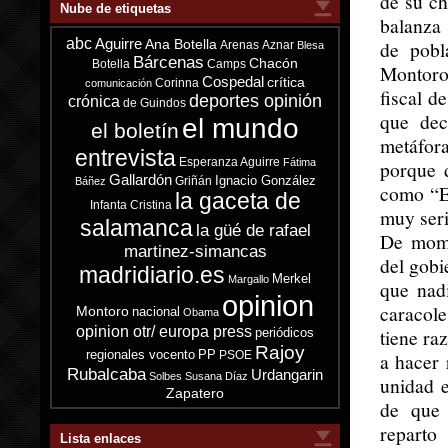
de su ch
Nube de etiquetas
balanza 
abc
Aguirre
de pobl
Ana Botella
Arenas
Aznar
Blesa
Bárcenas
Chacón
Botella
Camps
Montoro
Cospedal
crítica
Corinna
comunicación
fiscal d
deportes opinión
crónica
de Guindos
que dec
el mundo
el boletín
metáfora
entrevista
Esperanza Aguirre
Fátima
porque d
Gallardón
Ignacio González
Griñán
Báñez
como “E
la gaceta de
Infanta Cristina
muy seri
salamanca
la güé de rafael
De mome
martinez-simancas
del gobi
madridiario.es
Merkel
Margallo
que nad
opinion
caracole
Montoro
nacional
Obama
opinion otr/ europa press
tiene ra
periódicos
Rajoy
regionales vocento
PP
PSOE
a hacer 
Rubalcaba
Urdangarin
Solbes
Susana Díaz
unidad 
Zapatero
de que 
reparto
Lista enlaces