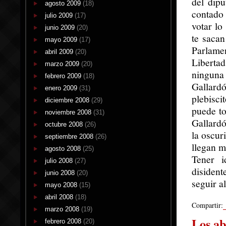
del dipu
agosto 2009
(18)
contado 
julio 2009
(17)
votar lo
junio 2009
(20)
te sacan
mayo 2009
(17)
Parlame
abril 2009
(20)
Liberta
marzo 2009
(20)
ninguna
febrero 2009
(18)
Gallard
enero 2009
(31)
plebisc
diciembre 2008
(29)
puede to
noviembre 2008
(31)
Gallardó
octubre 2008
(26)
la oscur
septiembre 2008
(26)
llegan m
agosto 2008
(25)
Tener i
julio 2008
(27)
disiden
junio 2008
(20)
seguir a
mayo 2008
(15)
abril 2008
(18)
Compartir:
marzo 2008
(19)
Los a
febrero 2008
(20)