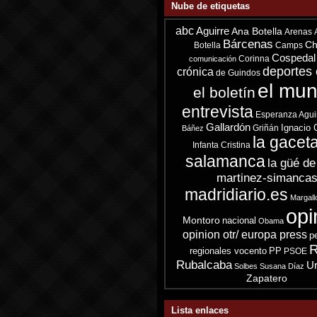
Nube de etiquetas
abc
Aguirre
Ana Botella
Arenas
Bárcenas
Ch
Botella
Camps
Cospedal
Corinna
comunicación
deportes 
crónica
de Guindos
el mu
el boletín
entrevista
Esperanza Agui
Gallardón
Ignacio 
Griñán
Báñez
la gacet
Infanta Cristina
salamanca
la güé de
martinez-simanca
madridiario.es
Margall
opi
Montoro
nacional
Obama
opinion otr/ europa press
p
R
regionales vocento
PP
PSOE
Rubalcaba
Ur
Solbes
Susana Díaz
Zapatero
Lista enlaces