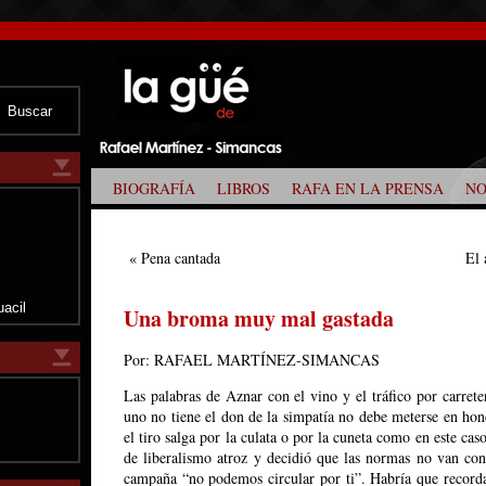
BIOGRAFÍA
LIBROS
RAFA EN LA PRENSA
NO
z
«
Pena cantada
El 
uacil
Una broma muy mal gastada
Por: RAFAEL MARTÍNEZ-SIMANCAS
Las palabras de Aznar con el vino y el tráfico por carret
uno no tiene el don de la simpatía no debe meterse en ho
el tiro salga por la culata o por la cuneta como en este cas
de liberalismo atroz y decidió que las normas no van con
campaña “no podemos circular por ti”. Habría que recorda