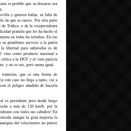
sta es posible que su discurso sea
a.
illa y quieren bailar, su falta de
lo de que se carece. Por otra parte
 de Tráfico, o de la vicepresidenta
icidad gratuita que les ha hecho el
enta en todas las tertulias. En ese
o su penúltimo servicio a la patria
a libertad para saltárselas es de
al vino como producto nacional a
 crítica a la DGT y el vino parecía
e, y no es eso, pero suena igual.
 tonterías, que es una forma de
n este caso no llega a tanto, (ni a
 con el peligro añadido de hacerla
al ex presidente pero desde luego
 coche a más de 120 km/h. por la
eralismo con todos sus caballos! En
oincida aunque la gran mayoría la
narquía del velocímetro no parece