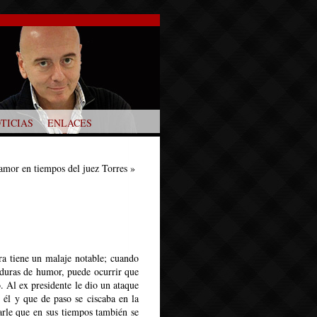
TICIAS
ENLACES
amor en tiempos del juez Torres
»
era tiene un malaje notable; cuando
nduras de humor, puede ocurrir que
o. Al ex presidente le dio un ataque
 él y que de paso se ciscaba en la
rle que en sus tiempos también se