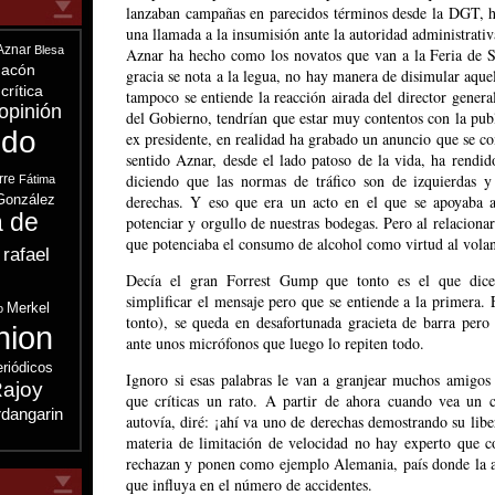
lanzaban campañas en parecidos términos desde la DGT, ha
una llamada a la insumisión ante la autoridad administrativ
Aznar
Blesa
Aznar ha hecho como los novatos que van a la Feria de Sev
acón
gracia se nota a la legua, no hay manera de disimular aquel
crítica
tampoco se entiende la reacción airada del director general
opinión
del Gobierno, tendrían que estar muy contentos con la publ
ndo
ex presidente, en realidad ha grabado un anuncio que se com
sentido Aznar, desde el lado patoso de la vida, ha rendid
diciendo que las normas de tráfico son de izquierdas y l
rre
Fátima
González
derechas. Y eso que era un acto en el que se apoyaba 
a de
potenciar y orgullo de nuestras bodegas. Pero al relacionar
que potenciaba el consumo de alcohol como virtud al volant
 rafael
s
Decía el gran Forrest Gump que tonto es el que dice
simplificar el mensaje pero que se entiende a la primera. E
Merkel
o
tonto), se queda en desafortunada gracieta de barra pero
nion
ante unos micrófonos que luego lo repiten todo.
eriódicos
Ignoro si esas palabras le van a granjear muchos amigos 
ajoy
que críticas un rato. A partir de ahora cuando vea un
dangarin
autovía, diré: ¡ahí va uno de derechas demostrando su lib
materia de limitación de velocidad no hay experto que c
rechazan y ponen como ejemplo Alemania, país donde la a
que influya en el número de accidentes.