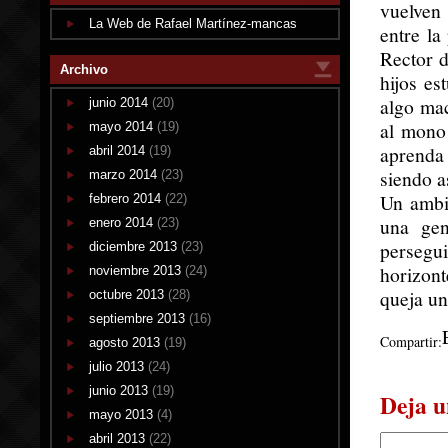
vuelven
La Web de Rafael Martínez-mancas
entre la
Rector 
Archivo
hijos es
algo mac
junio 2014
(20)
al mono 
mayo 2014
(19)
aprenda 
abril 2014
(19)
siendo a
marzo 2014
(23)
Un ambi
febrero 2014
(22)
una gen
enero 2014
(23)
persegui
diciembre 2013
(23)
horizon
noviembre 2013
(24)
queja un
octubre 2013
(28)
septiembre 2013
(16)
Compartir:
agosto 2013
(19)
julio 2013
(24)
junio 2013
(19)
Deja u
mayo 2013
(4)
abril 2013
(22)