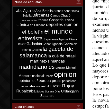
que “hij
Nube de etiquetas
jauría 
abc
Aguirre
Ana Botella
también
Arenas
Aznar
Blesa
Bárcenas
Chacón
Botella
Camps
de su qu
Cospedal
crítica
Corinna
comunicación
exámenes
deportes opinión
crónica
de Guindos
menos un
el mundo
el boletín
la virgi
entrevista
Esperanza Aguirre
Fátima
cuestion
Gallardón
Ignacio González
Griñán
Báñez
esencia
la gaceta de
Infanta Cristina
afectad
salamanca
la güé de rafael
aquel an
martinez-simancas
Lo que 
madridiario.es
Merkel
Margallo
mayores
opinion
deporte 
Montoro
nacional
Obama
opinion otr/ europa press
periódicos
con otr
Rajoy
regionales vocento
PP
PSOE
pone los
Rubalcaba
Urdangarin
Solbes
Susana Díaz
Esos pad
Zapatero
la novi
estupef
Lista enlaces