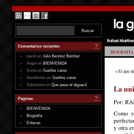
Comentarios recientes
BIOGRAFÍA
david en
Julio Benítez Benítez
Angel en
BIENVENIDA
Sonia en
Sueños caros
«
El que d
davidtorres en
Sueños caros
Salustiano en
Que pase el alguacil
La un
Paginas
Por: R
BIENVENIDA
Como re
Biografía
perfecta
Enlaces
y otra e