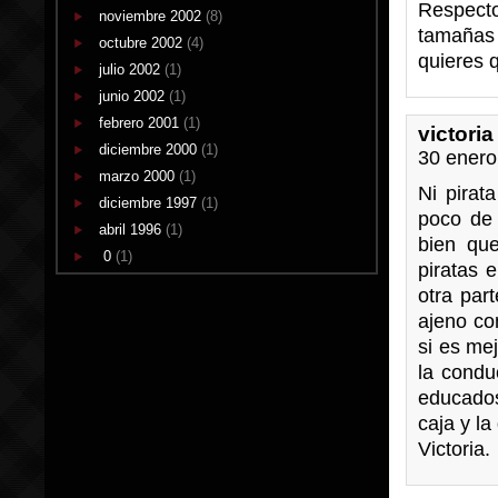
Respect
noviembre 2002
(8)
tamañas 
octubre 2002
(4)
quieres 
julio 2002
(1)
junio 2002
(1)
febrero 2001
(1)
victoria
diciembre 2000
(1)
30 enero
marzo 2000
(1)
Ni pirat
diciembre 1997
(1)
poco de 
abril 1996
(1)
bien que
0
(1)
piratas 
otra par
ajeno con
si es me
la condu
educados
caja y l
Victoria.