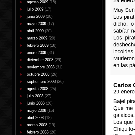
29 enero
agosto 2009
(18)
julio 2009
(17)
Muy Seño
Los pira
junio 2009
(20)
dicho, o
mayo 2009
(17)
sabían n
abril 2009
(20)
Los pira
marzo 2009
(20)
deshecho
febrero 2009
(18)
locoides 
enero 2009
(31)
Murieron
diciembre 2008
(29)
en las p
noviembre 2008
(31)
octubre 2008
(26)
septiembre 2008
(26)
Carlos 
agosto 2008
(25)
29 enero
julio 2008
(27)
Bajel pir
junio 2008
(20)
Que me p
mayo 2008
(15)
galaicos.
abril 2008
(18)
Los que 
marzo 2008
(19)
Chiquito
febrero 2008
(20)