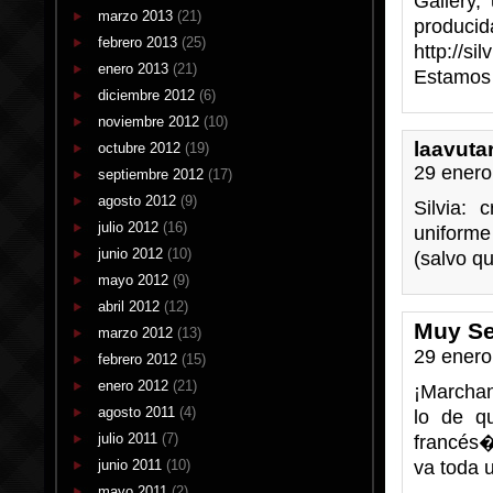
Gallery,
marzo 2013
(21)
produci
febrero 2013
(25)
http://si
enero 2013
(21)
Estamos 
diciembre 2012
(6)
noviembre 2012
(10)
laavuta
octubre 2012
(19)
29 enero
septiembre 2012
(17)
agosto 2012
(9)
Silvia:
julio 2012
(16)
uniforme
junio 2012
(10)
(salvo q
mayo 2012
(9)
abril 2012
(12)
Muy Se
marzo 2012
(13)
29 enero
febrero 2012
(15)
enero 2012
(21)
¡Marchan
agosto 2011
(4)
lo de q
julio 2011
(7)
francés�
junio 2011
(10)
va toda 
mayo 2011
(2)