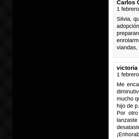
Carlos 
1 febrer
Silvia, q
adopció
prepara
enrolarm
viandas, 
victoria
1 febrer
Me encan
diminuti
mucho qu
hijo de p.
Por otro
lanzaste
desatast
¡Enhorab