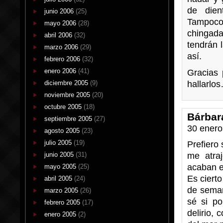
de dient
junio 2006
(25)
Tampoco 
mayo 2006
(28)
chingad
abril 2006
(32)
tendrán 
marzo 2006
(29)
así.
febrero 2006
(32)
enero 2006
(41)
Gracias 
diciembre 2005
(9)
hallarl
noviembre 2005
(20)
octubre 2005
(18)
Bárbar
septiembre 2005
(27)
30 enero
agosto 2005
(23)
julio 2005
(19)
Prefiero 
junio 2005
(31)
me atraj
acaban e
mayo 2005
(25)
Es ciert
abril 2005
(24)
de seman
marzo 2005
(26)
sé si po
febrero 2005
(17)
delirio,
enero 2005
(2)