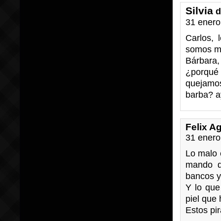
Silvia
d
31 enero
Carlos, 
somos má
Bárbara,
¿porqué
quejamos
barba? 
Felix Ag
31 enero
Lo malo 
mando de
bancos y
Y lo que
piel que 
Estos pi