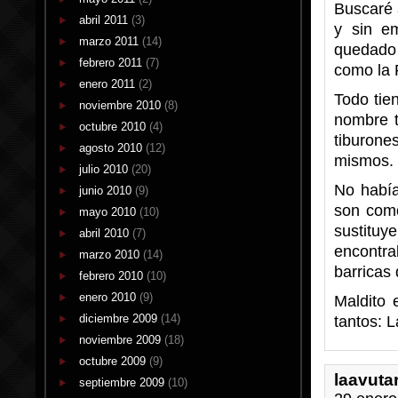
Buscaré 
abril 2011
(3)
y sin e
marzo 2011
(14)
quedado
febrero 2011
(7)
como la F
enero 2011
(2)
Todo tie
noviembre 2010
(8)
nombre t
octubre 2010
(4)
tiburone
agosto 2010
(12)
mismos.
julio 2010
(20)
No había
junio 2010
(9)
son como
mayo 2010
(10)
sustitu
abril 2010
(7)
encontra
marzo 2010
(14)
barricas 
febrero 2010
(10)
enero 2010
(9)
Maldito 
diciembre 2009
(14)
tantos: 
noviembre 2009
(18)
octubre 2009
(9)
laavuta
septiembre 2009
(10)