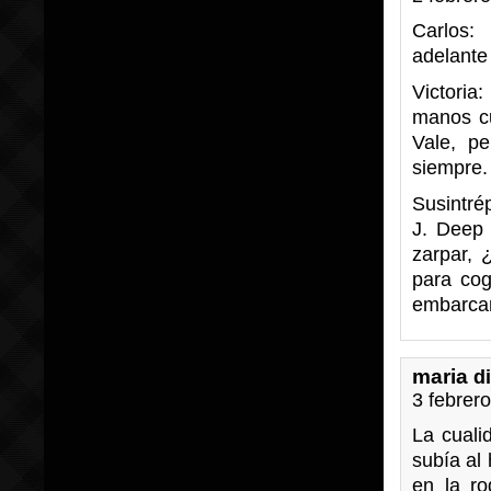
Carlos:
adelante 
Victoria
manos cu
Vale, p
siempre.
Susintré
J. Deep
zarpar, 
para cog
embarca
maria
d
3 febrer
La cuali
subía al
en la ro