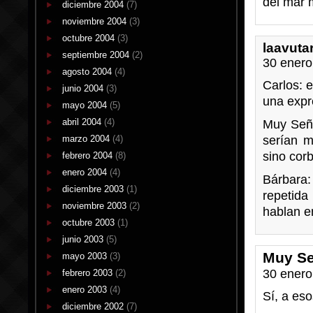
del mar 
diciembre 2004
(7)
noviembre 2004
(3)
octubre 2004
(3)
laavuta
septiembre 2004
(2)
30 enero
agosto 2004
(4)
Carlos: e
junio 2004
(3)
una expr
mayo 2004
(5)
abril 2004
(4)
Muy Seño
marzo 2004
(4)
serían m
sino corb
febrero 2004
(8)
enero 2004
(4)
Bárbara:
diciembre 2003
(1)
repetida
noviembre 2003
(2)
hablan e
octubre 2003
(1)
junio 2003
(5)
Muy Se
mayo 2003
(3)
30 enero
febrero 2003
(2)
enero 2003
(4)
Sí, a eso
diciembre 2002
(7)