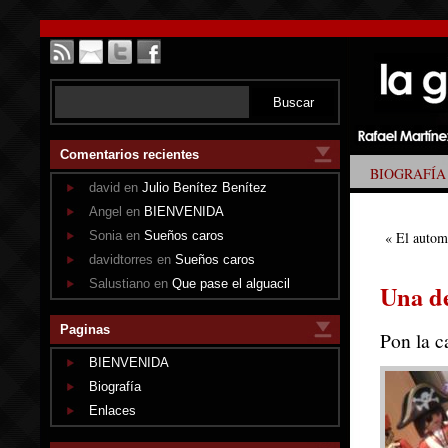
Comentarios recientes
BIOGRAFÍA
david en
Julio Benítez Benítez
Angel en
BIENVENIDA
Sonia en
Sueños caros
«
El autom
davidtorres en
Sueños caros
Salustiano en
Que pase el alguacil
Una de
Paginas
Pon la c
BIENVENIDA
Biografía
Enlaces