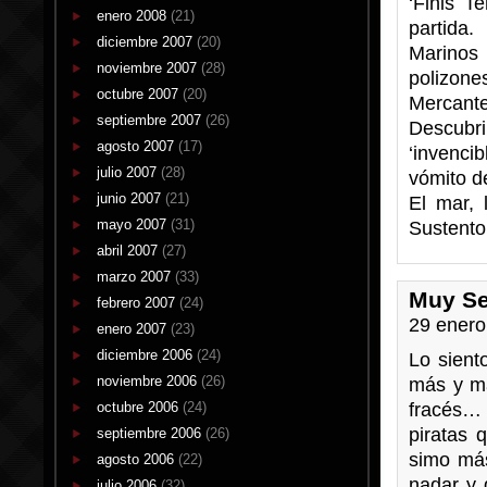
‘Finis T
enero 2008
(21)
partida.
diciembre 2007
(20)
Marinos
noviembre 2007
(28)
polizones
octubre 2007
(20)
Mercante
septiembre 2007
(26)
Descubr
agosto 2007
(17)
‘invenci
julio 2007
(28)
vómito de
junio 2007
(21)
El mar, 
mayo 2007
(31)
Sustento
abril 2007
(27)
marzo 2007
(33)
Muy Se
febrero 2007
(24)
29 enero
enero 2007
(23)
diciembre 2006
(24)
Lo sient
noviembre 2006
(26)
más y má
octubre 2006
(24)
fracés… 
piratas 
septiembre 2006
(26)
simo más
agosto 2006
(22)
nadar y 
julio 2006
(32)