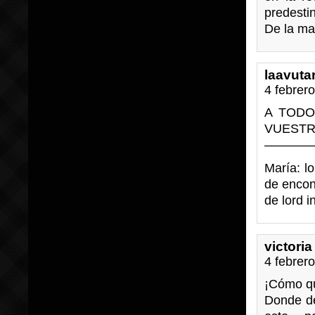
predesti
De la ma
laavuta
4 febrer
A TODO
VUESTR
————
María: lo
de encon
de lord i
victoria
4 febrer
¡Cómo qu
Donde de