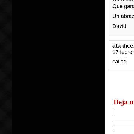
Qué gana
Un abraz
David
ata
dice
17 febre
callad
Deja u