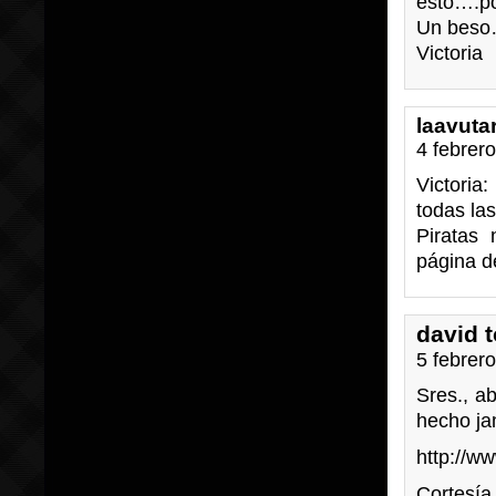
esto….p
Un bes
Victoria
laavuta
4 febrer
Victoria
todas las
Piratas
página de
david t
5 febrer
Sres., a
hecho ja
http://
Cortesía