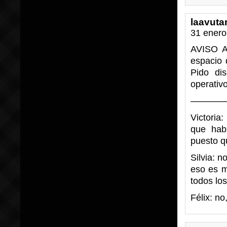
laavuta
31 enero
AVISO A
espacio 
Pido di
operativo
————
Victoria
que hab
puesto q
Silvia: n
eso es m
todos los
Félix: no