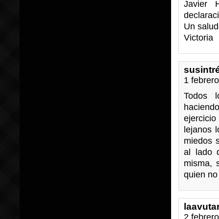
Javier 
declarac
Un salud
Victoria
susintr
1 febrer
Todos l
haciendo
ejercic
lejanos 
miedos s
al lado 
misma, s
quien no
laavuta
2 febrer