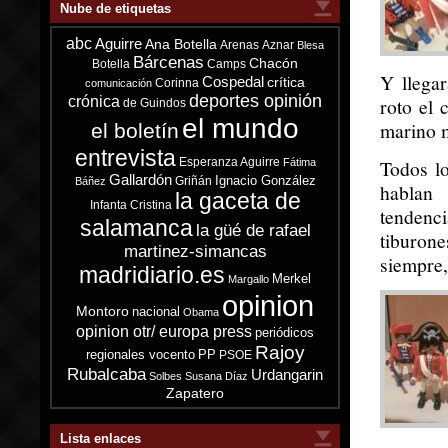
Nube de etiquetas
abc
Aguirre
Ana Botella
Arenas
Aznar
Blesa
Bárcenas
Chacón
Botella
Camps
Y llega
Cospedal
crítica
Corinna
comunicación
deportes opinión
crónica
roto el 
de Guindos
el mundo
marino 
el boletín
entrevista
Esperanza Aguirre
Todos l
Fátima
Gallardón
Ignacio González
Griñán
Báñez
hablan 
la gaceta de
Infanta Cristina
tendenci
salamanca
la güé de rafael
tiburon
martinez-simancas
siempre,
madridiario.es
Merkel
Margallo
opinion
Montoro
nacional
Obama
opinion otr/ europa press
periódicos
Rajoy
regionales vocento
PP
PSOE
Rubalcaba
Urdangarin
Solbes
Susana Díaz
Zapatero
Lista enlaces