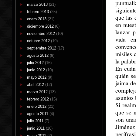
puntuali
marzo 2013
(21)
siguient
febrero 2013
(25)
que las 
enero 2013
(21)
en nuest
diciembre 2012
(6)
lanzar p
noviembre 2012
(10)
vida en
octubre 2012
(19)
convence
septiembre 2012
(17)
misiles 
agosto 2012
(9)
la palab
julio 2012
(16)
En cuán
junio 2012
(10)
quién se
mayo 2012
(9)
jaima de
abril 2012
(12)
complej
marzo 2012
(13)
asuntos 
febrero 2012
(15)
Si real
enero 2012
(21)
que se n
agosto 2011
(4)
son una
julio 2011
(7)
Jiménez 
junio 2011
(10)
perífras
mayo 2011
(2)