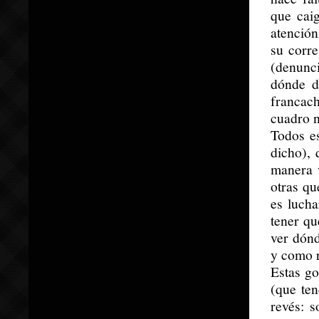
que cai
atenció
su corre
(denunci
dónde d
francach
cuadro n
Todos e
dicho),
manera 
otras qu
es lucha
tener qu
ver dónd
y como r
Estas go
(que ten
revés: s