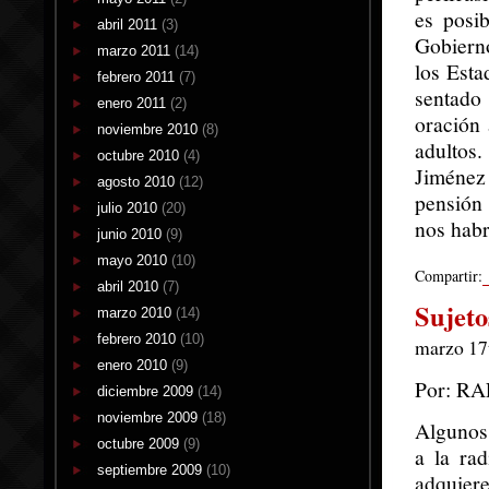
es posib
abril 2011
(3)
Gobiern
marzo 2011
(14)
los Esta
febrero 2011
(7)
sentado
enero 2011
(2)
oración
noviembre 2010
(8)
adultos.
octubre 2010
(4)
Jiménez 
agosto 2010
(12)
pensión
julio 2010
(20)
nos habr
junio 2010
(9)
mayo 2010
(10)
Compartir:
abril 2010
(7)
Sujeto
marzo 2010
(14)
febrero 2010
(10)
marzo 17t
enero 2010
(9)
Por: R
diciembre 2009
(14)
noviembre 2009
(18)
Algunos
octubre 2009
(9)
a la rad
septiembre 2009
(10)
adquier