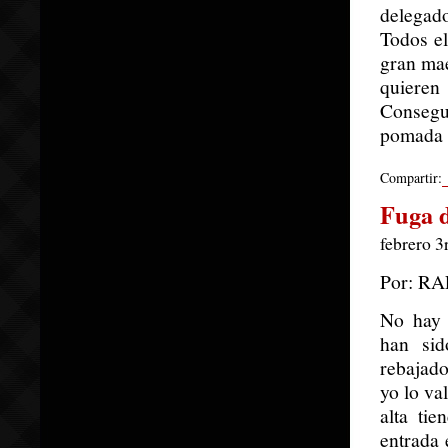
delegado
Todos el
gran ma
quiere
Consegui
pomada 
Compartir:
Fuga 
febrero 3
Por: R
No hay 
han sid
rebajado
yo lo va
alta ti
entrada 