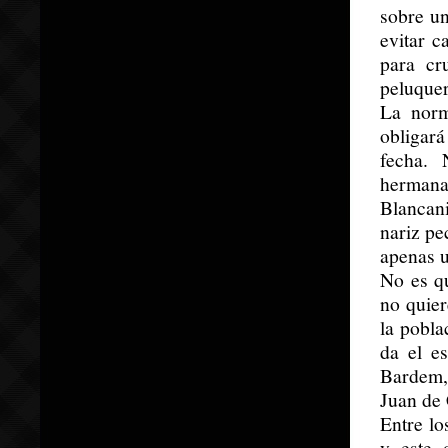
sobre un
evitar c
para cr
peluquer
La norm
obligará
fecha. 
herman
Blancan
nariz pe
apenas u
No es q
no quier
la pobla
da el e
Bardem,
Juan de 
Entre l
y este 