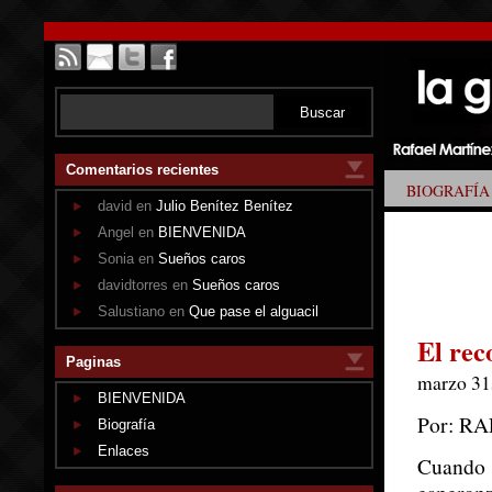
Comentarios recientes
BIOGRAFÍA
david en
Julio Benítez Benítez
Angel en
BIENVENIDA
Sonia en
Sueños caros
davidtorres en
Sueños caros
Salustiano en
Que pase el alguacil
El rec
Paginas
marzo 31s
BIENVENIDA
Por: R
Biografía
Enlaces
Cuando 