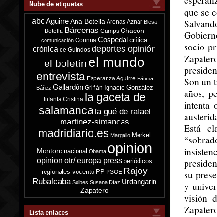
esperanz
Nube de etiquetas
que se c
abc
Salvando
Aguirre
Ana Botella
Arenas
Aznar
Blesa
Bárcenas
Chacón
Botella
Camps
Gobiern
Cospedal
crítica
Corinna
comunicación
socio pr
deportes opinión
crónica
de Guindos
Zapater
el mundo
el boletín
presiden
entrevista
Esperanza Aguirre
Son un t
Fátima
Gallardón
Ignacio González
Griñán
Báñez
años, p
la gaceta de
Infanta Cristina
intenta 
salamanca
la güé de rafael
austerid
martinez-simancas
Está cl
madridiario.es
Merkel
Margallo
“sobrad
opinion
insisten
Montoro
nacional
Obama
opinion otr/ europa press
presiden
periódicos
Rajoy
regionales vocento
PP
su prese
PSOE
Rubalcaba
Urdangarin
Solbes
Susana Díaz
y univer
Zapatero
visión 
Zapatero
Lista enlaces