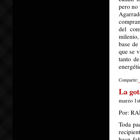
pero no 
Agarrad
compramo
del con
milenio,
base de 
que se v
tanto d
energéti
Compartir:
La got
marzo 1st
Por: R
Toda pa
recipien
hace fal