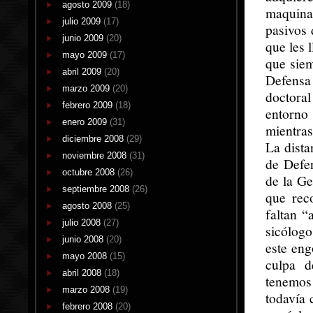
agosto 2009
(18)
maquina
julio 2009
(17)
pasivos 
junio 2009
(20)
que les 
mayo 2009
(17)
que siem
abril 2009
(20)
Defensa 
marzo 2009
(20)
doctora
febrero 2009
(18)
entorno
enero 2009
(31)
mientras
diciembre 2008
(29)
La dista
noviembre 2008
(31)
de Defen
octubre 2008
(26)
de la Ge
septiembre 2008
(26)
que rec
agosto 2008
(25)
faltan 
julio 2008
(27)
sicólogo
junio 2008
(20)
este eng
mayo 2008
(15)
culpa 
abril 2008
(18)
tenemos 
marzo 2008
(19)
todavía
febrero 2008
(20)