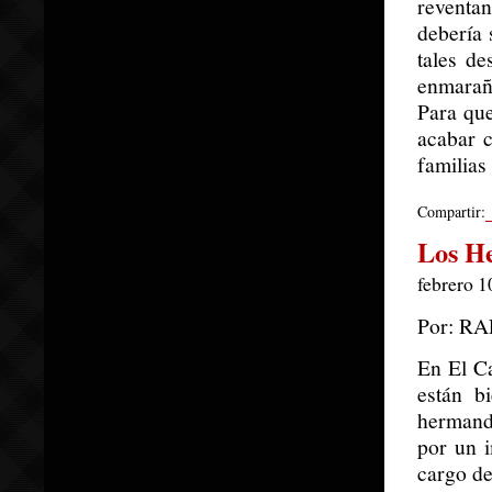
reventan
debería 
tales d
enmaraña
Para que
acabar c
familias
Compartir:
Los H
febrero 1
Por: R
En El C
están b
hermand
por un i
cargo de