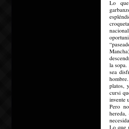
Lo que
garban
esplénd
croqueta
naciona
oportun
“pasead
Mancha)
descendí
la sopa.
sea dis
hombre.
platos,
cursi qu
invente 
Pero no
hereda,
necesida
Lo que 