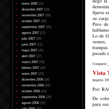
negó la
enero 2008
(21)
demonía
diciembre 2007
(20)
fijarse 
noviembre 2007
(28)
su cargo
octubre 2007
(20)
Pero de
septiembre 2007
(26)
hablamo
agosto 2007
(17)
Lo de Gu
julio 2007
(28)
vemos, 
junio 2007
(21)
trampas 
mayo 2007
(31)
pasado 
abril 2007
(27)
marzo 2007
(33)
Compartir:
febrero 2007
(24)
Vista 
enero 2007
(23)
marzo 10t
diciembre 2006
(24)
noviembre 2006
(26)
Por: R
octubre 2006
(24)
De colo
septiembre 2006
(26)
para sus
agosto 2006
(22)
julio 2006
(32)