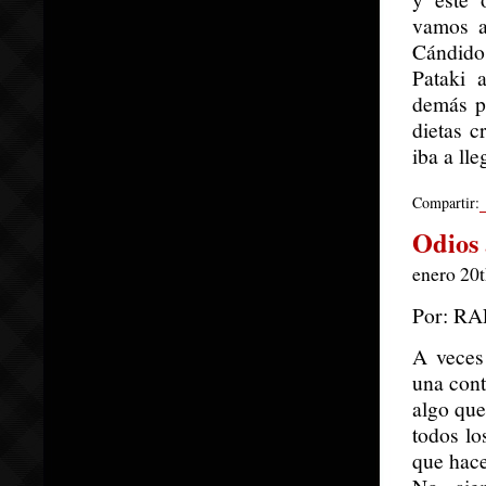
vamos a
Cándido,
Pataki 
demás p
dietas c
iba a ll
Compartir:
Odios 
enero 20t
Por: R
A veces
una cont
algo que
todos lo
que hace