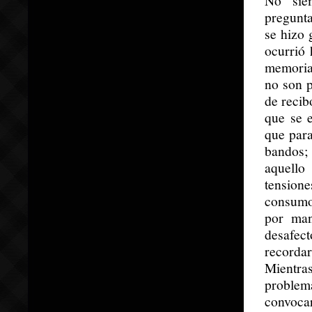
No sie
pregunta
se hizo 
ocurrió
memoria.
no son p
de recib
que se e
que para
bandos;
aquello
tension
consumo
por man
desafec
recorda
Mientra
problem
convocar