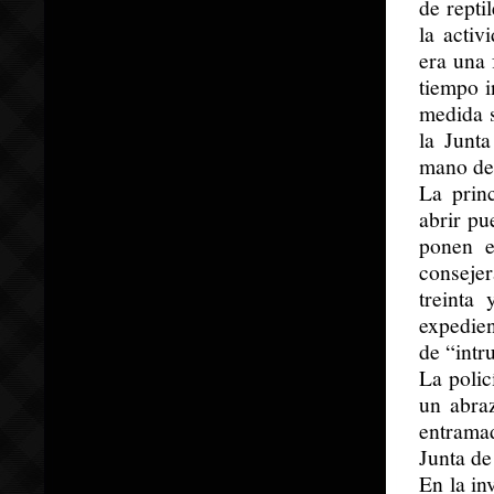
de rept
la acti
era una 
tiempo i
medida s
la Junt
mano der
La prin
abrir pu
ponen e
conseje
treinta 
expedien
de “intr
La polic
un abra
entrama
Junta de
En la in