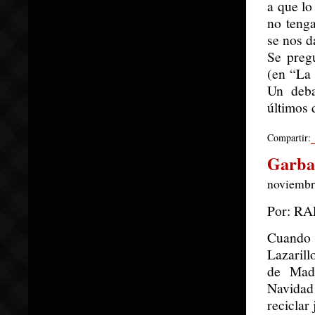
a que lo
no teng
se nos d
Se preg
(en “La 
Un deba
últimos 
Compartir:
Garban
noviembre
Por: R
Cuando 
Lazaril
de Mad
Navidad
reciclar