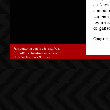
en Navid
con bajo
también)
los merc
de ganso
Compartir:
Para contactar con la güé, escriba a:
correo@rafaelmartinezsimancas.com
© Rafael Martinez-Simancas