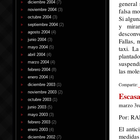
general 
diciembre 2004
(7)
falsa mo
noviembre 2004
(3)
Si algun
octubre 2004
(3)
y mira
septiembre 2004
(2)
desconvo
agosto 2004
(4)
Fallas, 
junio 2004
(3)
taxi. La
mayo 2004
(5)
plantad
abril 2004
(4)
suspend
marzo 2004
(4)
las mole
febrero 2004
(8)
enero 2004
(4)
Compartir:
diciembre 2003
(1)
noviembre 2003
(2)
Escasa
octubre 2003
(1)
marzo 3rd
junio 2003
(5)
mayo 2003
(3)
Por: R
febrero 2003
(2)
El antic
enero 2003
(4)
medida
diciembre 2002
(7)