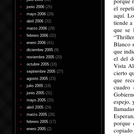
porque n
el repet
junio 2006
(25)
aquí. Lo
mayo 2006
(28)
tiende a
abril 2006
(32)
que se 
marzo 2006
(29)
“Thriller
febrero 2006
(32)
Blanco s
enero 2006
(41)
que indi
diciembre 2005
(9)
el del 
noviembre 2005
(20)
Vista Al
octubre 2005
(18)
cierto q
septiembre 2005
(27)
que rec
agosto 2005
(23)
cuadro 
julio 2005
(19)
Gobierno
junio 2005
(31)
espejo, 
mayo 2005
(25)
llamada
abril 2005
(24)
Esperanz
marzo 2005
(26)
porque 
febrero 2005
(17)
copiado 
enero 2005
(2)