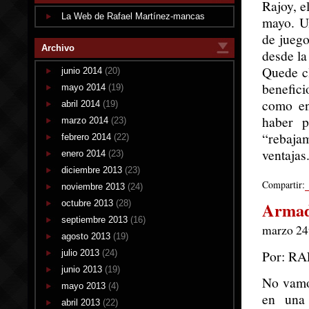
Rajoy, e
La Web de Rafael Martínez-mancas
mayo. Un
de juego
Archivo
desde la
Quede cl
junio 2014
(20)
benefici
mayo 2014
(19)
como en
abril 2014
(19)
haber p
marzo 2014
(23)
“rebaja
febrero 2014
(22)
ventajas
enero 2014
(23)
diciembre 2013
(23)
Compartir:
noviembre 2013
(24)
octubre 2013
(28)
Armad
septiembre 2013
(16)
marzo 24t
agosto 2013
(19)
Por: R
julio 2013
(24)
junio 2013
(19)
No vamos
mayo 2013
(4)
en una 
abril 2013
(22)