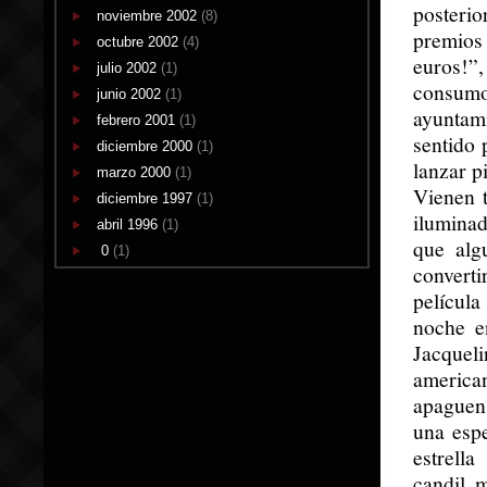
posteri
noviembre 2002
(8)
premios 
octubre 2002
(4)
euros!”,
julio 2002
(1)
consum
junio 2002
(1)
ayuntam
febrero 2001
(1)
sentido 
diciembre 2000
(1)
lanzar pi
marzo 2000
(1)
Vienen t
diciembre 1997
(1)
iluminad
abril 1996
(1)
que alg
0
(1)
convert
película
noche e
Jacqueli
america
apaguen 
una espe
estrell
candil 