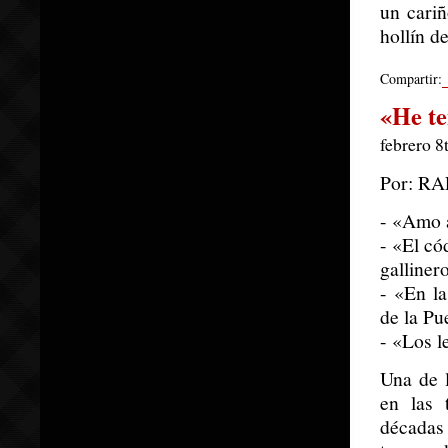
un cariñ
hollín d
Compartir:
«He te
febrero 8
Por: R
- «Amo a
- «El có
galliner
- «En la
de la Pu
- «Los l
Una de l
en las 
décadas 