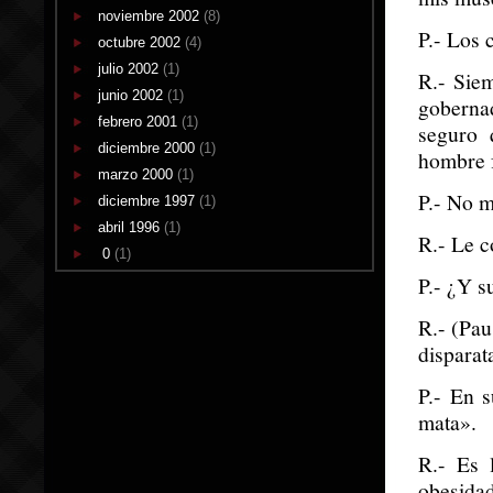
noviembre 2002
(8)
P.- Los 
octubre 2002
(4)
julio 2002
(1)
R.- Sie
junio 2002
(1)
gobernad
febrero 2001
(1)
seguro 
diciembre 2000
(1)
hombre f
marzo 2000
(1)
P.- No m
diciembre 1997
(1)
abril 1996
(1)
R.- Le c
0
(1)
P.- ¿Y s
R.- (Pau
disparat
P.- En 
mata».
R.- Es 
obesida