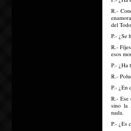
R.- Cono
enamorad
del Todo
P.- ¿Se
R.- Fíje
esos mon
P.- ¿Ha 
R.- Polu
P.- ¿En 
R.- Ese 
sino la
nada.
P.- ¿Es 