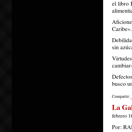
el libro
alimenti
Aficion
Caribe».
Debilid
sin azúc
Virtude
cambiar
Defecto
busco un
Compartir:
La Ga
febrero 1
Por: R