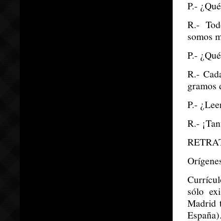
P.- ¿Qué
R.- Tod
somos má
P.- ¿Qué
R.- Cada
gramos d
P.- ¿Lee
R.- ¡Tan
RETRA
Orígene
Currícul
sólo ex
Madrid t
España).