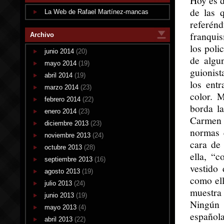
Hoy es d
de las 
La Web de Rafael Martínez-mancas
referénd
franqui
Archivo
los poli
junio 2014
(20)
de algu
mayo 2014
(19)
guionist
abril 2014
(19)
los entr
marzo 2014
(23)
color. 
febrero 2014
(22)
borda l
enero 2014
(23)
Carmen 
diciembre 2013
(23)
normas 
noviembre 2013
(24)
cara de
octubre 2013
(28)
ella, “
septiembre 2013
(16)
vestido
agosto 2013
(19)
como ell
julio 2013
(24)
muestra
junio 2013
(19)
Ningún 
mayo 2013
(4)
española
abril 2013
(22)