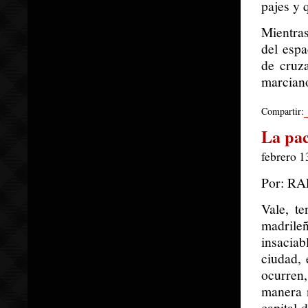
pajes y 
Mientras
del espa
de cruza
marciano
Compartir:
La pa
febrero 1
Por: R
Vale, t
madril
insacia
ciudad, 
ocurren,
manera n
capital 