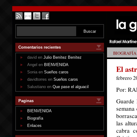
Comentarios recientes
BIOGRAFÍA
david en
Julio Benítez Benítez
Angel en
BIENVENIDA
El ast
Sonia en
Sueños caros
febrero 2
davidtorres en
Sueños caros
Salustiano en
Que pase el alguacil
Por: R
Guarde l
Paginas
semana q
BIENVENIDA
borrasca
Biografía
las altu
Enlaces
cabra c