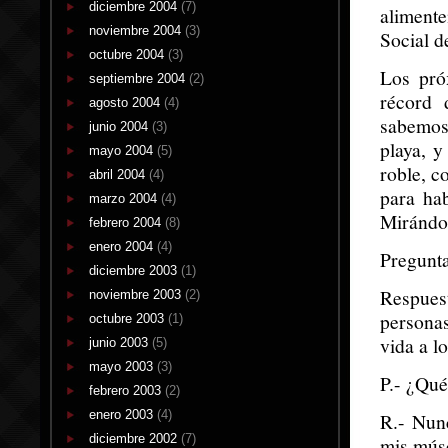
diciembre 2004
(7)
alimente
noviembre 2004
(3)
Social d
octubre 2004
(3)
Los pró
septiembre 2004
(2)
récord 
agosto 2004
(4)
sabemos 
junio 2004
(3)
playa, y
mayo 2004
(5)
roble, c
abril 2004
(4)
para ha
marzo 2004
(4)
Mirándol
febrero 2004
(8)
enero 2004
(4)
Pregunta
diciembre 2003
(1)
Respues
noviembre 2003
(2)
persona
octubre 2003
(1)
vida a l
junio 2003
(5)
mayo 2003
(3)
P.- ¿Qué
febrero 2003
(2)
enero 2003
(4)
R.- Nun
diciembre 2002
(7)
mis músc