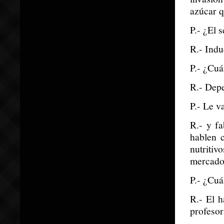
azúcar q
P.- ¿El 
R.- Indu
P.- ¿Cuá
R.- Depe
P.- Le v
R.- y fa
hablen 
nutritiv
mercado
P.- ¿Cuá
R.- El h
profesor