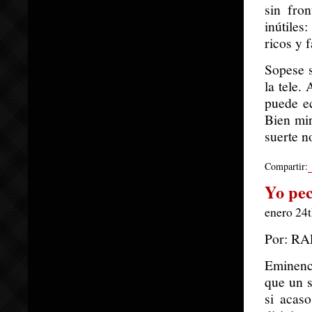
sin fro
inútiles
ricos y 
Sopese s
la tele.
puede ec
Bien mir
suerte n
Compartir:
Yo pe
enero 24t
Por: R
Eminenc
que un s
si acas