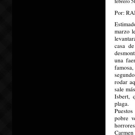
febrero 5
Por: R
Estimado
marzo le
levantar
casa de
desmonta
una fae
famosa,
segundo
rodar aq
sale más
Isbert,
plaga.
Puestos
pobre v
horrore
Carmen 