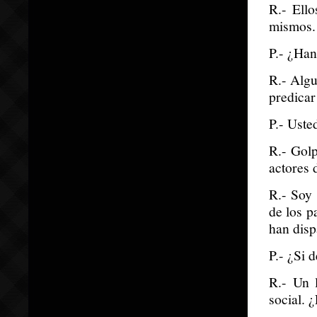
R.- Ell
mismos.
P.- ¿Han
R.- Algu
predicar
P.- Uste
R.- Golp
actores 
R.- Soy 
de los p
han disp
P.- ¿Si 
R.- Un 
social. ¿