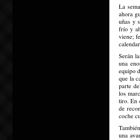
La sema
ahora gu
uñas y s
frío y a
viene; 
calendar
Serán la
una eno
equipo d
que la c
parte d
los mar
tiro. En
de recon
coche cu
También 
una avan