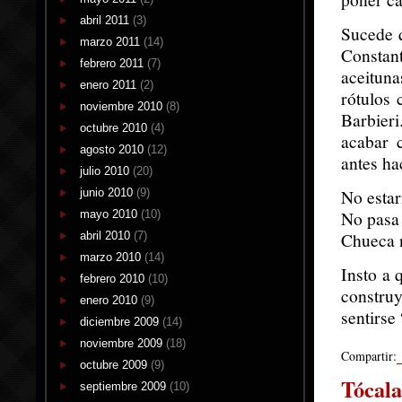
abril 2011
(3)
Sucede q
marzo 2011
(14)
Constant
febrero 2011
(7)
aceitun
enero 2011
(2)
rótulos 
noviembre 2010
(8)
Barbier
octubre 2010
(4)
acabar c
agosto 2010
(12)
antes ha
julio 2010
(20)
No estar
junio 2010
(9)
No pasa 
mayo 2010
(10)
Chueca n
abril 2010
(7)
marzo 2010
(14)
Insto a 
febrero 2010
(10)
construy
enero 2010
(9)
sentirse
diciembre 2009
(14)
noviembre 2009
(18)
Compartir:
octubre 2009
(9)
Tócala
septiembre 2009
(10)