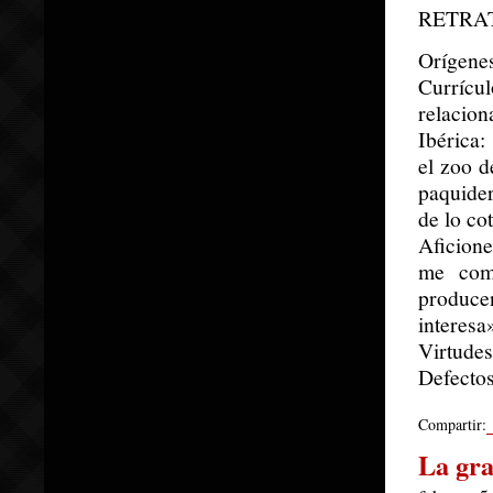
RETRA
Orígene
Currícul
relacion
Ibérica:
el zoo d
paquide
de lo co
Aficione
me com
produce
interesa
Virtudes
Defectos
Compartir:
La gra