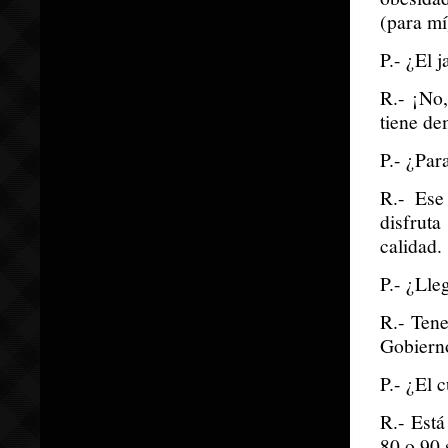
(para mí
P.- ¿El 
R.- ¡No,
tiene de
P.- ¿Par
R.- Ese
disfrut
calidad.
P.- ¿Lle
R.- Tene
Gobiern
P.- ¿El 
R.- Est
80 o 90