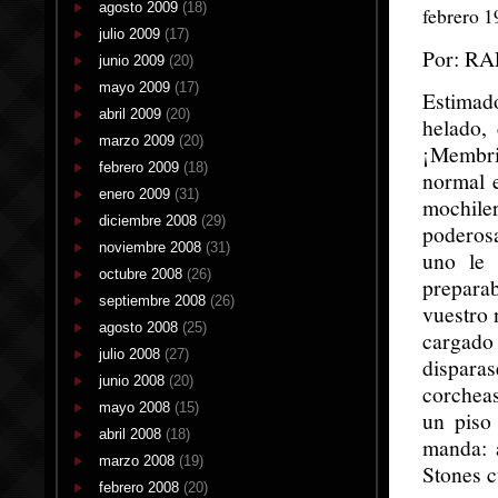
agosto 2009
(18)
febrero 1
julio 2009
(17)
Por: R
junio 2009
(20)
mayo 2009
(17)
Estimado
abril 2009
(20)
helado,
marzo 2009
(20)
¡Membri
febrero 2009
(18)
normal e
enero 2009
(31)
mochile
diciembre 2008
(29)
poderosa
noviembre 2008
(31)
uno le 
octubre 2008
(26)
prepara
septiembre 2008
(26)
vuestro 
agosto 2008
(25)
cargado 
julio 2008
(27)
dispara
junio 2008
(20)
corcheas
mayo 2008
(15)
un piso
abril 2008
(18)
manda: 
marzo 2008
(19)
Stones c
febrero 2008
(20)