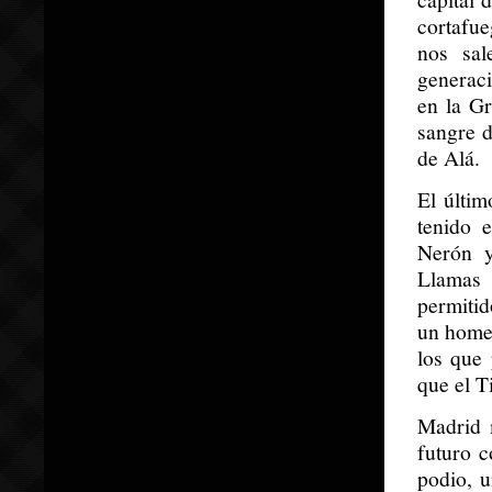
cortafue
nos sal
generac
en la G
sangre d
de Alá.
El últim
tenido 
Nerón y
Llamas 
permitid
un homen
los que 
que el T
Madrid 
futuro 
podio, u