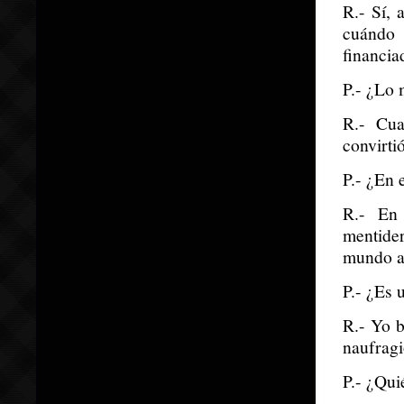
R.- Sí, 
cuándo 
financia
P.- ¿Lo 
R.- Cu
convirt
P.- ¿En 
R.- En 
mentider
mundo an
P.- ¿Es 
R.- Yo b
naufragi
P.- ¿Qui