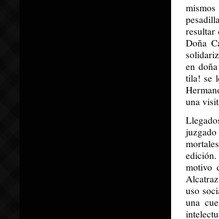
mismos 
pesadil
resultar
Doña Ca
solidari
en doña
tila! se
Hermano
una visi
Llegado
juzgado
mortales
edición
motivo 
Alcatraz
uso soci
una cue
intelect