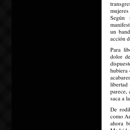
transgre
mujeres 
Según 
manifest
un band
acción d
Para li
dolor d
dispuest
hubiera 
acabare
libertad
parece, 
saca a l
De rodi
como An
ahora b