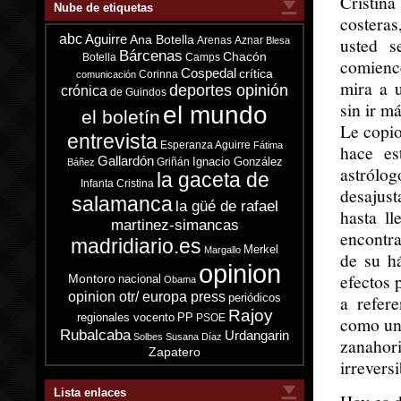
Cristin
Nube de etiquetas
costeras
abc
Aguirre
Ana Botella
usted 
Arenas
Aznar
Blesa
Bárcenas
Chacón
Botella
Camps
comienc
Cospedal
crítica
Corinna
comunicación
mira a 
deportes opinión
crónica
de Guindos
sin ir m
el mundo
el boletín
Le copio
entrevista
Esperanza Aguirre
Fátima
hace es
Gallardón
Ignacio González
Griñán
Báñez
astrólo
la gaceta de
Infanta Cristina
desajust
salamanca
la güé de rafael
hasta ll
martinez-simancas
encontr
madridiario.es
Merkel
Margallo
de su há
opinion
efectos 
Montoro
nacional
Obama
opinion otr/ europa press
periódicos
a refer
Rajoy
regionales vocento
PP
PSOE
como un
Rubalcaba
Urdangarin
Solbes
Susana Díaz
zanaho
Zapatero
irrevers
Lista enlaces