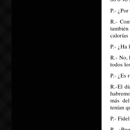
P.- ¿Po
R.- Com
también
calorías
P.- ¿Ha 
R.- No, 
todos lo
P.- ¿Es 
R.-El d
habremo
más del
tenían q
P.- Fide
R.- ¡Bue