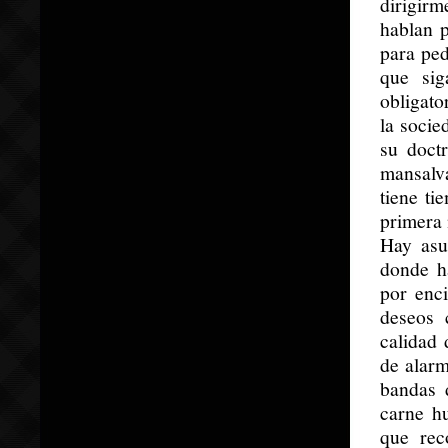
dirigirm
hablan p
para ped
que sig
obligato
la socie
su doct
mansalv
tiene ti
primera 
Hay asu
donde ha
por enc
deseos 
calidad 
de alarm
bandas 
carne h
que rec