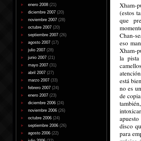
Xham-pu
enero 2008
(21)
(estos t
diciembre 2007
(20)
que pre
noviembre 2007
(28)
momento
octubre 2007
(20)
Chan-se
septiembre 2007
(26)
eso mane
agosto 2007
(17)
Xham-pu 
julio 2007
(28)
la pist
junio 2007
(21)
camello
mayo 2007
(31)
atención
abril 2007
(27)
está bie
marzo 2007
(33)
no es un
febrero 2007
(24)
de copia
enero 2007
(23)
también
diciembre 2006
(24)
intoxic
noviembre 2006
(26)
apuesto
octubre 2006
(24)
disco qu
septiembre 2006
(26)
para emp
agosto 2006
(22)
julio 2006
(32)