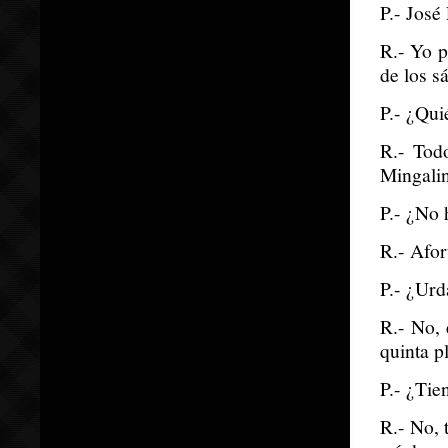
P.- José
R.- Yo p
de los s
P.- ¿Qui
R.- Tod
Mingalin
P.- ¿No 
R.- Afor
P.- ¿Urd
R.- No, 
quinta p
P.- ¿Tie
R.- No, 