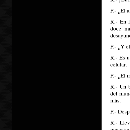
P.- ¿El 
R.- En 
doce mi
desayun
P.- ¿Y e
R.- Es u
celular.
P.- ¿El 
R.- Un 
del mun
más.
P.- Desp
R.- Lle
invasió