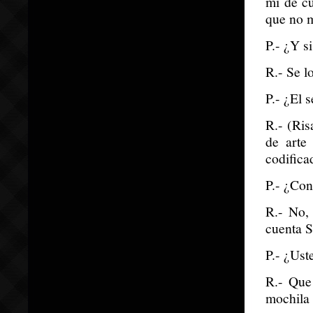
mí de cu
que no m
P.- ¿Y 
R.- Se l
P.- ¿El 
R.- (Ris
de arte
codifica
P.- ¿Con
R.- No,
cuenta S
P.- ¿Ust
R.- Que
mochila 