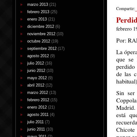
marzo 2013
(21)
Compartir:
febrero 2013
(25)
Perdi
enero 2013
(21)
diciembre 2012
(6)
febrero 1
noviembre 2012
(10)
Por: R
octubre 2012
(19)
septiembre 2012
(17)
La ópera
agosto 2012
(9)
que se 
julio 2012
(16)
perdido 
junio 2012
(10)
de las c
mayo 2012
(9)
habitual)
abril 2012
(12)
Sin ser
marzo 2012
(13)
Coppola
febrero 2012
(15)
Madrid. 
enero 2012
(21)
está qu
agosto 2011
(4)
recuerd
julio 2011
(7)
Chicote
junio 2011
(10)
poner ca
mayo 2011
(2)