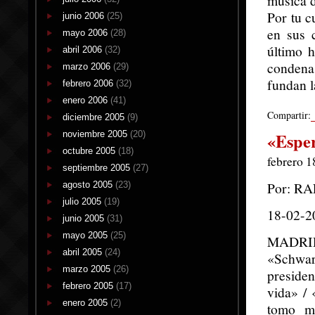
música d
Por tu c
junio 2006
(25)
en sus 
mayo 2006
(28)
último h
abril 2006
(32)
condena
marzo 2006
(29)
fundan l
febrero 2006
(32)
enero 2006
(41)
Compartir:
diciembre 2005
(9)
noviembre 2005
(20)
«Esper
octubre 2005
(18)
febrero 1
septiembre 2005
(27)
Por: R
agosto 2005
(23)
julio 2005
(19)
18-02-2
junio 2005
(31)
mayo 2005
(25)
MADRI
abril 2005
(24)
«Schwar
marzo 2005
(26)
presiden
febrero 2005
(17)
vida» /
enero 2005
(2)
tomo mi