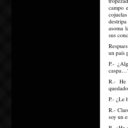
tropeza
campo e
cojuelas
destripa
asoma l
sus conc
Respuest
un país 
P.- ¿Alg
caspa…
R.- He 
quedado 
P.- ¿Le 
R.- Clar
soy un e
P.- ¿Ha 