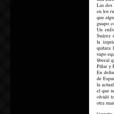
Las dos 
en los r
que algu
guapo co
Un enfr
Suárez s
la izqu
quitara 
supo equ
liberal 
Piñar y
En defin
de Españ
la actua
el que n
olvidó t
otra man
Compartir: