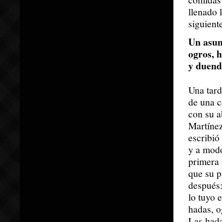
llenado 
siguient
Un asun
ogros, 
y duend
Una tard
de una c
con su a
Martíne
escribió
y a modo
primera 
que su p
después:
lo tuyo 
hadas, o
Las hada