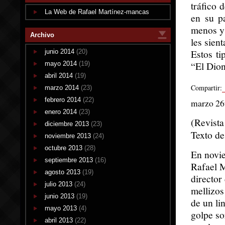
tráfico 
La Web de Rafael Martínez-mancas
en su p
menos y
Archivo
les sient
Estos t
junio 2014
(20)
“El Dion
mayo 2014
(19)
abril 2014
(19)
Compartir:
marzo 2014
(23)
febrero 2014
(22)
marzo 26
enero 2014
(23)
(Revista
diciembre 2013
(23)
Texto d
noviembre 2013
(24)
octubre 2013
(28)
En novie
septiembre 2013
(16)
Rafael 
agosto 2013
(19)
director
julio 2013
(24)
mellizos
junio 2013
(19)
de un li
mayo 2013
(4)
golpe so
abril 2013
(22)