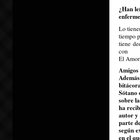
¿Han leí
enferm
Lo tiene
tiempo p
tiene d
con
El Amor 
Amigos 
Además 
bitácora
Sótano 
sobre la
ha recib
autor y
parte d
según ex
en el qu