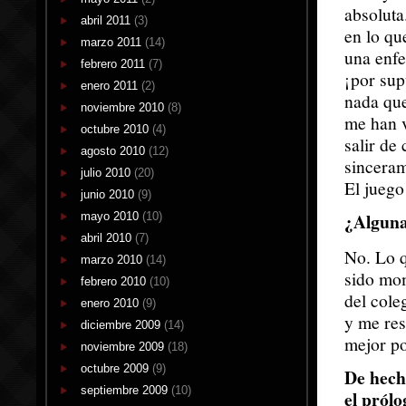
absolut
abril 2011
(3)
en lo qu
marzo 2011
(14)
una enfe
febrero 2011
(7)
¡por sup
enero 2011
(2)
nada que
noviembre 2010
(8)
me han v
octubre 2010
(4)
salir de
agosto 2010
(12)
sinceram
julio 2010
(20)
El juego
junio 2010
(9)
¿Alguna
mayo 2010
(10)
abril 2010
(7)
No. Lo q
marzo 2010
(14)
sido mom
febrero 2010
(10)
del cole
enero 2010
(9)
y me res
diciembre 2009
(14)
mejor po
noviembre 2009
(18)
octubre 2009
(9)
De hech
septiembre 2009
(10)
el prólo