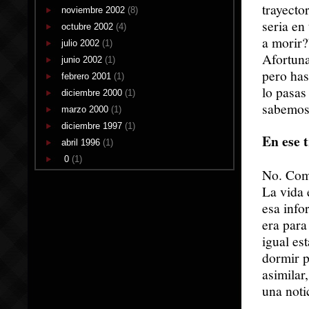
trayecto
noviembre 2002
(8)
seria en
octubre 2002
(4)
a morir?
julio 2002
(1)
Afortuna
junio 2002
(1)
pero has
febrero 2001
(1)
lo pasas
diciembre 2000
(1)
sabemos
marzo 2000
(1)
diciembre 1997
(1)
En ese 
abril 1996
(1)
0
(1)
No. Como
La vida 
esa info
era para
igual es
dormir p
asimilar
una noti