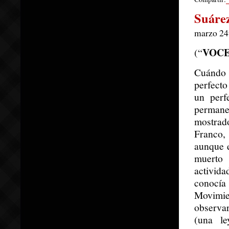
Suárez
marzo 24
VOC
(“
Cuándo 
perfecto
un perf
permane
mostrad
Franco,
aunque e
muerto 
activid
conocía
Movimien
observar
(una le