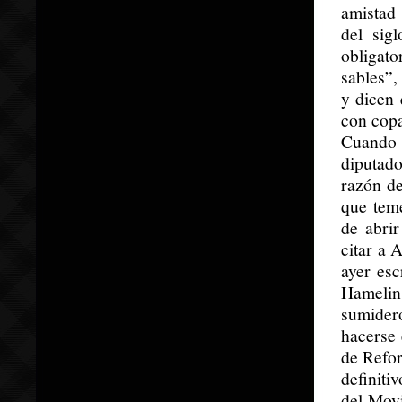
amistad 
del sig
obligato
sables”,
y dicen 
con copa
Cuando 
diputad
razón de
que teme
de abrir
citar a 
ayer esc
Hamelin
sumider
hacerse 
de Refor
definiti
del Movi