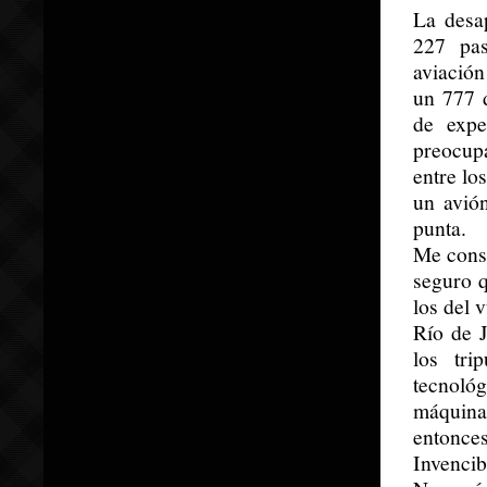
La desa
227 pas
aviación
un 777 d
de expe
preocup
entre lo
un avión
punta.
Me const
seguro q
los del 
Río de J
los tri
tecnoló
máquina 
entonc
Invencib