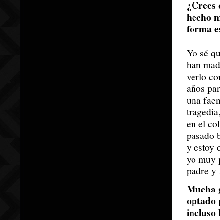
¿Crees 
hecho m
forma e
Yo sé qu
han mad
verlo co
años par
una faen
tragedia
en el co
pasado b
y estoy 
yo muy p
padre y 
Mucha g
optado 
incluso 