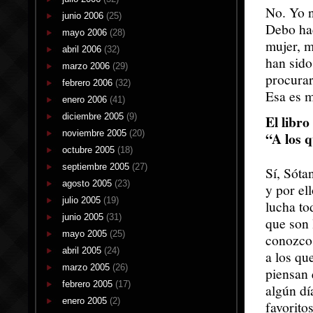
No. Yo n
junio 2006
(25)
Debo hac
mayo 2006
(28)
mujer, 
abril 2006
(32)
han sido
marzo 2006
(29)
procurar
febrero 2006
(32)
Esa es m
enero 2006
(41)
diciembre 2005
(9)
El libro
noviembre 2005
(20)
“A los q
octubre 2005
(18)
septiembre 2005
(27)
Sí, Sóta
agosto 2005
(23)
y por el
julio 2005
(19)
lucha to
junio 2005
(31)
que son 
mayo 2005
(25)
conozco 
abril 2005
(24)
a los qu
marzo 2005
(26)
piensan 
febrero 2005
(17)
algún dí
enero 2005
(2)
favorito