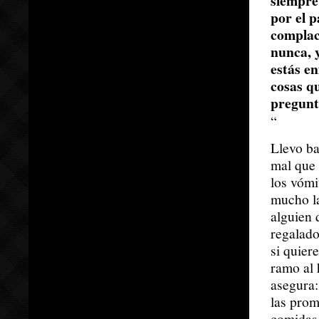
siempre 
por el p
complac
nunca, 
estás e
cosas q
pregunt
“
Llevo ba
mal que
los vómi
mucho l
alguien 
regalado
si quiere
ramo al 
asegura:
las prom
comidas 