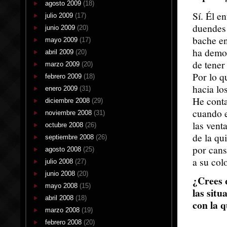
agosto 2009
(18)
Sí. Él e
julio 2009
(17)
duendes
junio 2009
(20)
bache en
mayo 2009
(17)
ha demo
abril 2009
(20)
de tener
marzo 2009
(20)
Por lo q
febrero 2009
(18)
hacia lo
enero 2009
(31)
He conta
diciembre 2008
(29)
cuando e
noviembre 2008
(31)
las vent
octubre 2008
(26)
de la qu
septiembre 2008
(26)
por cans
agosto 2008
(25)
a su colo
julio 2008
(27)
junio 2008
(20)
¿Crees q
mayo 2008
(15)
las sit
abril 2008
(18)
con la 
marzo 2008
(19)
febrero 2008
(20)