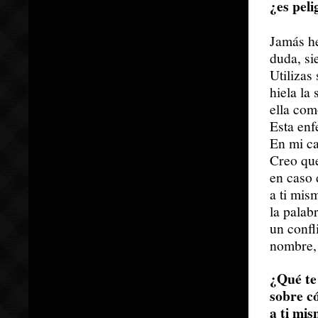
¿es pel
Jamás he
duda, si
Utilizas
hiela la
ella com
Esta enf
En mi ca
Creo que
en caso 
a ti mis
la palab
un confl
nombre, 
¿Qué te 
sobre c
a ti mis