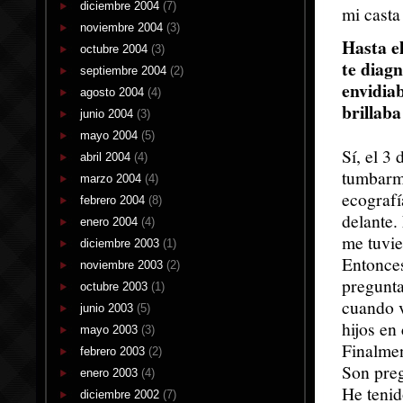
diciembre 2004
(7)
mi casta
noviembre 2004
(3)
Hasta el
octubre 2004
(3)
te diagn
septiembre 2004
(2)
envidia
agosto 2004
(4)
brillab
junio 2004
(3)
mayo 2004
(5)
Sí, el 3
abril 2004
(4)
tumbarme
marzo 2004
(4)
ecografí
febrero 2004
(8)
delante.
enero 2004
(4)
me tuvie
diciembre 2003
(1)
Entonces
noviembre 2003
(2)
pregunta
octubre 2003
(1)
cuando v
junio 2003
(5)
hijos en
mayo 2003
(3)
Finalmen
febrero 2003
(2)
Son pre
enero 2003
(4)
He tenid
diciembre 2002
(7)