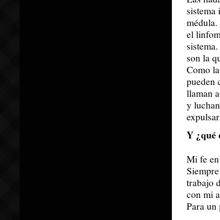
sistema 
médula.
el linfo
sistema.
son la q
Como la
pueden c
llaman a
y luchan
expulsar
Y ¿qué d
Mi fe en
Siempre 
trabajo 
con mi a
Para un 