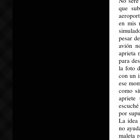
No seré 
que sub
aeroport
en mis 
simulad
pesar d
avión n
aprieta 
para de
la foto 
con un i
ese mome
como sí
apriete
escuché 
por supu
La idea
no ayuda
maleta 