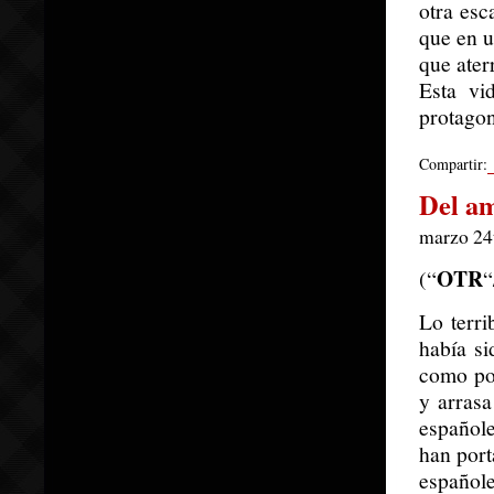
otra esc
que en u
que ater
Esta vi
protagon
Compartir:
Del am
marzo 24
OTR
(“
“
Lo terri
había s
como pol
y arrasa
español
han port
español