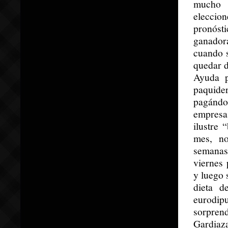
mucho l
eleccio
pronóst
ganador
cuando s
quedar d
Ayuda p
paquide
pagándol
empresa 
ilustre 
mes, no
semanas
viernes 
y luego 
dieta d
eurodipu
sorpre
Gardiaz