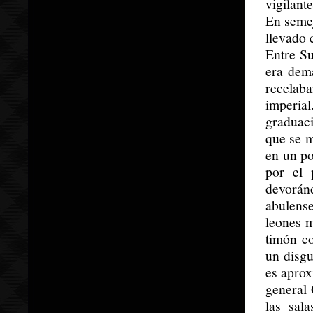
vigilant
En semej
llevado 
Entre Su
era dema
recelab
imperia
graduaci
que se m
en un po
por el 
devoránd
abulense
leones 
timón co
un disgu
es aprox
general 
las sal