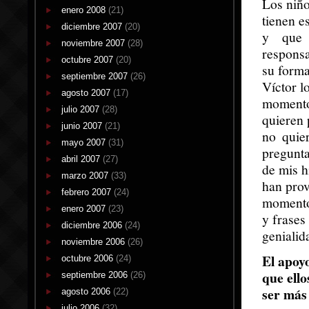
Los niño
enero 2008
(21)
tienen e
diciembre 2007
(20)
y que 
noviembre 2007
(28)
responsa
octubre 2007
(20)
su forma
septiembre 2007
(26)
Víctor l
agosto 2007
(17)
momentos
julio 2007
(28)
quieren 
junio 2007
(21)
no quie
mayo 2007
(31)
pregunt
abril 2007
(27)
de mis h
marzo 2007
(33)
han pro
febrero 2007
(24)
momento
enero 2007
(23)
y frases
diciembre 2006
(24)
genialid
noviembre 2006
(26)
El apoyo
octubre 2006
(24)
que ello
septiembre 2006
(26)
ser más
agosto 2006
(22)
julio 2006
(32)