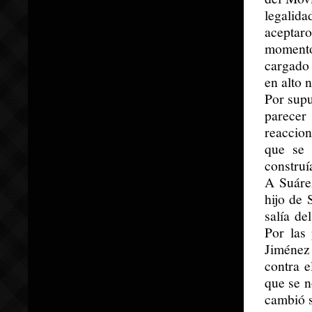
legalid
aceptaro
momento
cargado 
en alto 
Por supu
parece
reaccion
que se 
construí
A Suárez
hijo de 
salía de
Por las
Jiménez
contra e
que se n
cambió s